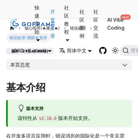
快
社
开
社
社
速
区
发
区
区
AI Vibe
开
教
手
案
交
Coding
核心组件(🔥重点🔥)
错误处理
始
程
册
例
流
错误处理-国际化支持
2.10.x(Latest)
简体中文
搜
版本：2.10.x(Latest)
本页总览
基本介绍
版本支持
该特性从
版本开始支持。
v2.10.0
在开发多语言应用时，错误消息的国际化是一个常见需