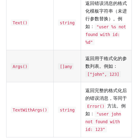
返回错误消息的格式
化模板字符串（未进
行参数替换）。例
Text()
string
如：
"user %s not
found with id:
%d"
返回用于格式化的参
数列表。例如：
Args()
[]any
["john", 123]
返回完整的格式化后
的错误消息，等同于
方法。例
Error()
TextWithArgs()
string
如：
"user john
not found with
id: 123"