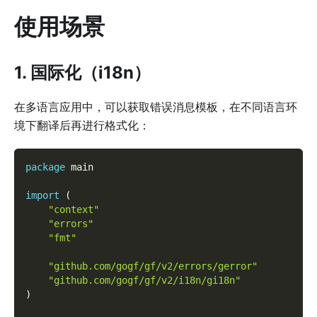
使用场景
1. 国际化（i18n）
在多语言应用中，可以获取错误消息模板，在不同语言环
境下翻译后再进行格式化：
package
 main
import
(
"context"
"errors"
"fmt"
"github.com/gogf/gf/v2/errors/gerror"
"github.com/gogf/gf/v2/i18n/gi18n"
)