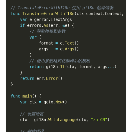
// TranslateErrorWithI18n 使用 gi18n 翻译错误
func
TranslateErrorWithI18n
(
ctx context
.
Context
,
 er
var
 e gerror
.
ITextArgs
if
 errors
.
As
(
err
,
&
e
)
{
// 获取模板和参数
var
(
			format 
=
 e
.
Text
(
)
			args   
=
 e
.
Args
(
)
)
// 使用参数格式化翻译后的模板
return
 gi18n
.
Tf
(
ctx
,
 format
,
 args
...
)
}
return
 err
.
Error
(
)
}
func
main
(
)
{
var
 ctx 
=
 gctx
.
New
(
)
// 设置语言
	ctx 
=
 gi18n
.
WithLanguage
(
ctx
,
"zh-CN"
)
// 创建错误