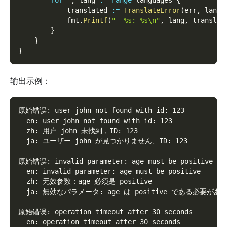
			translated 
:=
TranslateError
(
err
,
 lang
)
			fmt
.
Printf
(
"  %s: %s\n"
,
 lang
,
 translat
}
}
}
输出示例：
原始错误: user john not found with id: 123
  en: user john not found with id: 123
  zh: 用户 john 未找到，ID: 123
  ja: ユーザー john が見つかりません、ID: 123
原始错误: invalid parameter: age must be positive
  en: invalid parameter: age must be positive
  zh: 无效参数：age 必须是 positive
  ja: 無効なパラメータ: age は positive である必要があ
原始错误: operation timeout after 30 seconds
  en: operation timeout after 30 seconds