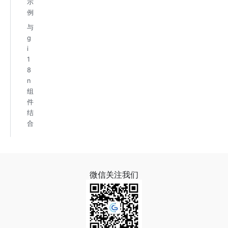
示
例
与
g
i
1
8
n
组
件
结
合
微信关注我们