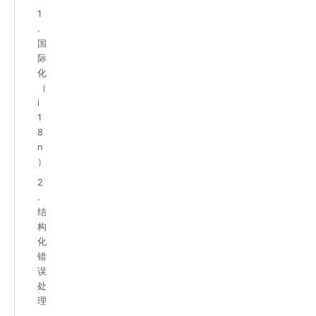
1
.
国
际
化
（
i
1
8
n
）
2
.
结
构
化
错
误
处
理