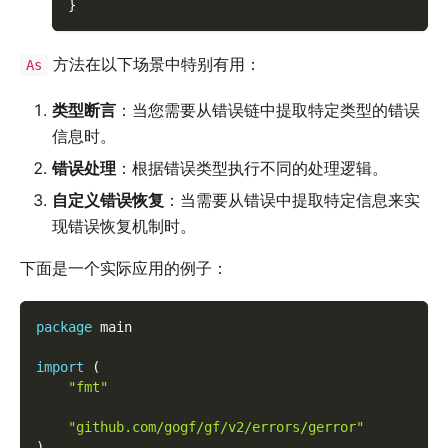
}
方法在以下场景中特别有用：
As
类型断言
：当您需要从错误链中提取特定类型的错误
信息时。
错误处理
：根据错误类型执行不同的处理逻辑。
自定义错误恢复
：当需要从错误中提取特定信息来实
现错误恢复机制时。
下面是一个实际应用的例子：
package
 main
import
(
"fmt"
"github.com/gogf/gf/v2/errors/gerror"
)