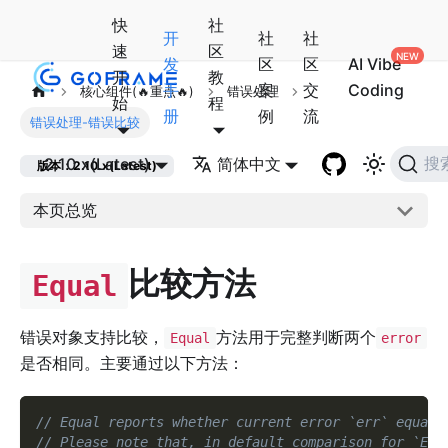
快
社
开
社
社
速
区
发
区
区
AI Vibe
开
教
手
案
交
Coding
核心组件(🔥重点🔥)
错误处理
始
程
册
例
流
错误处理-错误比较
2.10.x(Latest)
简体中文
搜
版本：2.10.x(Latest)
本页总览
比较方法
Equal
错误对象支持比较，
方法用于完整判断两个
Equal
error
是否相同。主要通过以下方法：
// Equal reports whether current error `err` equals
// Please note that, in default comparison for `Err