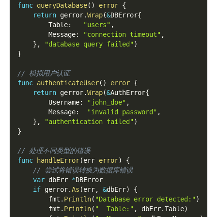
func
queryDatabase
(
)
error
{
return
 gerror
.
Wrap
(
&
DBError
{
		Table
:
"users"
,
		Message
:
"connection timeout"
,
}
,
"database query failed"
)
}
// 模拟用户认证
func
authenticateUser
(
)
error
{
return
 gerror
.
Wrap
(
&
AuthError
{
		Username
:
"john_doe"
,
		Message
:
"invalid password"
,
}
,
"authentication failed"
)
}
// 处理不同类型的错误
func
handleError
(
err 
error
)
{
// 尝试将错误转换为数据库错误
var
 dbErr 
*
DBError
if
 gerror
.
As
(
err
,
&
dbErr
)
{
		fmt
.
Println
(
"Database error detected:"
)
		fmt
.
Println
(
"  Table:"
,
 dbErr
.
Table
)