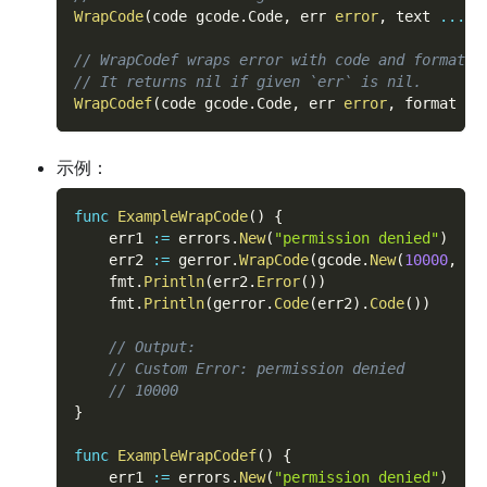
WrapCode
(
code gcode
.
Code
,
 err 
error
,
 text 
...
st
// WrapCodef wraps error with code and format s
// It returns nil if given `err` is nil.
WrapCodef
(
code gcode
.
Code
,
 err 
error
,
 format 
st
示例：
func
ExampleWrapCode
(
)
{
    err1 
:=
 errors
.
New
(
"permission denied"
)
    err2 
:=
 gerror
.
WrapCode
(
gcode
.
New
(
10000
,
""
    fmt
.
Println
(
err2
.
Error
(
)
)
    fmt
.
Println
(
gerror
.
Code
(
err2
)
.
Code
(
)
)
// Output:
// Custom Error: permission denied
// 10000
}
func
ExampleWrapCodef
(
)
{
    err1 
:=
 errors
.
New
(
"permission denied"
)