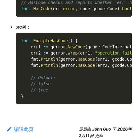
// HasCode checks and reports whether `err` has
func
HasCode
(
err 
error
,
 code gcode
.
Code
)
bool
示例：
func
ExampleHasCode
(
)
{
    err1 
:=
 gerror
.
NewCode
(
gcode
.
CodeInternalEr
    err2 
:=
 gerror
.
Wrap
(
err1
,
"operation failed
    fmt
.
Println
(
gerror
.
HasCode
(
err1
,
 gcode
.
Code
    fmt
.
Println
(
gerror
.
HasCode
(
err2
,
 gcode
.
Code
// Output:
// false
// true
}
编辑此页
最后
由
John Guo
于
2026年
2月11日
更新