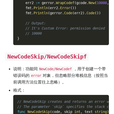
    err2 
:=
 gerror
.
WrapCodef
(
gcode
.
New
(
10000
,
"
    fmt
.
Println
(
err2
.
Error
(
)
)
    fmt
.
Println
(
gerror
.
Code
(
err2
)
.
Code
(
)
)
// Output:
// It's Custom Error: permission denied
// 10000
}
NewCodeSkip/NewCodeSkipf
说明：功能同
，用于创建一个带
NewCode/NewCodef
错误码的
对象，但忽略部分堆栈信息（按照当
error
前调用方法位置往上忽略）。
格式：
// NewCodeSkip creates and returns an error whi
// The parameter `skip` specifies the stack cal
func
NewCodeSkip
(
code
,
 skip 
int
,
 text 
string
)
e