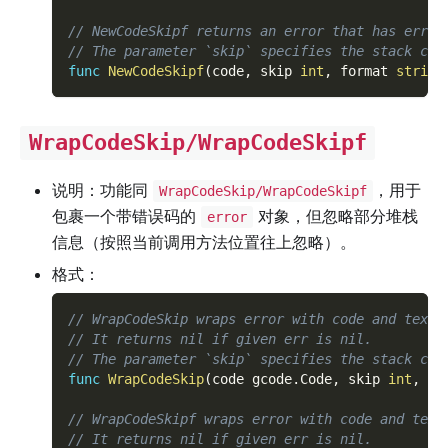
// NewCodeSkipf returns an error that has error
// The parameter `skip` specifies the stack cal
func
NewCodeSkipf
(
code
,
 skip 
int
,
 format 
string
WrapCodeSkip/WrapCodeSkipf
说明：功能同
，用于
WrapCodeSkip/WrapCodeSkipf
包裹一个带错误码的
对象，但忽略部分堆栈
error
信息（按照当前调用方法位置往上忽略）。
格式：
// WrapCodeSkip wraps error with code and text.
// It returns nil if given err is nil.
// The parameter `skip` specifies the stack cal
func
WrapCodeSkip
(
code gcode
.
Code
,
 skip 
int
,
 er
// WrapCodeSkipf wraps error with code and text
// It returns nil if given err is nil.