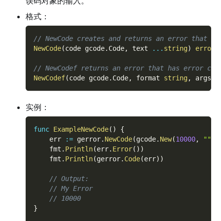
误码对象的输入。
格式：
// NewCode creates and returns an error that ha
NewCode
(
code gcode
.
Code
,
 text 
...
string
)
error
// NewCodef returns an error that has error cod
NewCodef
(
code gcode
.
Code
,
 format 
string
,
 args 
.
实例：
func
ExampleNewCode
(
)
{
    err 
:=
 gerror
.
NewCode
(
gcode
.
New
(
10000
,
""
,
    fmt
.
Println
(
err
.
Error
(
)
)
    fmt
.
Println
(
gerror
.
Code
(
err
)
)
// Output:
// My Error
// 10000
}