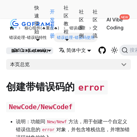
快
社
开
社
社
速
区
发
区
区
AI Vibe
开
教
手
案
交
Coding
核心组件(🔥重点🔥)
错误处理
始
程
册
例
流
错误处理-错误码特性
错误处理-错误码使用
2.10.x(Latest)
简体中文
搜
版本：2.10.x(Latest)
本页总览
创建带错误码的
error
NewCode/NewCodef
说明：功能同
方法，用于创建一个自定义
New/Newf
错误信息的
对象，并包含堆栈信息，并增加错
error