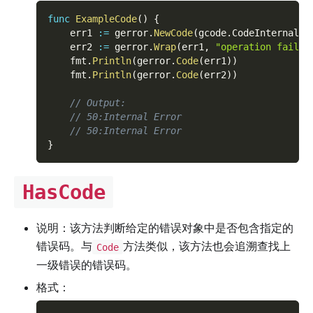
func
ExampleCode
(
)
{
    err1 
:=
 gerror
.
NewCode
(
gcode
.
CodeInternalEr
    err2 
:=
 gerror
.
Wrap
(
err1
,
"operation failed
    fmt
.
Println
(
gerror
.
Code
(
err1
)
)
    fmt
.
Println
(
gerror
.
Code
(
err2
)
)
// Output:
// 50:Internal Error
// 50:Internal Error
}
HasCode
说明：该方法判断给定的错误对象中是否包含指定的
错误码。与
方法类似，该方法也会追溯查找上
Code
一级错误的错误码。
格式：