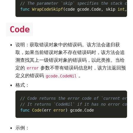
// The parameter `skip` specifies the stack cal
func
WrapCodeSkipf
(
code gcode
.
Code
,
 skip 
int
,
 e
Code
说明：获取错误对象中的错误码。该方法会递归获
取，如果当前错误对象不存在错误码时，该方法会追
溯查找其上一级错误对象的错误码，以此类推。当给
定的
参数不带有错误码信息时，该方法返回预
error
定义的错误码
。
gcode.CodeNil
格式：
// Code returns the error code of `current erro
// It returns `CodeNil` if it has no error code
func
Code
(
err 
error
)
 gcode
.
Code
示例：