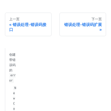
上一页
下一页
错误处理-错误码接
错误处理-错误码扩展
口
创建
带错
误码
的
err
or
N
e
w
C
o