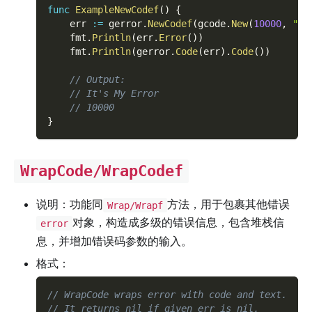
func
ExampleNewCodef
(
)
{
    err 
:=
 gerror
.
NewCodef
(
gcode
.
New
(
10000
,
""
,
    fmt
.
Println
(
err
.
Error
(
)
)
    fmt
.
Println
(
gerror
.
Code
(
err
)
.
Code
(
)
)
// Output:
// It's My Error
// 10000
}
WrapCode/WrapCodef
说明：功能同
方法，用于包裹其他错误
Wrap/Wrapf
对象，构造成多级的错误信息，包含堆栈信
error
息，并增加错误码参数的输入。
格式：
// WrapCode wraps error with code and text.
// It returns nil if given err is nil.