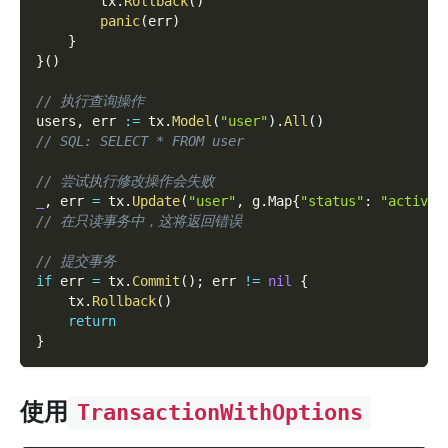
        tx
.
Rollback
(
)
panic
(
err
)
}
}
(
)
// 执行查询操作
users
,
 err 
:=
 tx
.
Model
(
"user"
)
.
All
(
)
// SQL: SELECT * FROM user
// 尝试执行修改操作会失败
_
,
 err 
=
 tx
.
Update
(
"user"
,
 g
.
Map
{
"status"
:
"active"
// 在只读事务中，这将返回错误
// 提交事务
if
 err 
=
 tx
.
Commit
(
)
;
 err 
!=
nil
{
    tx
.
Rollback
(
)
return
}
使用
TransactionWithOptions