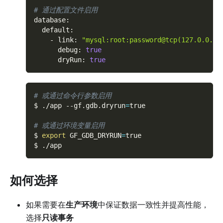
# 通过配置文件启用
database
:
default
:
-
link
:
"mysql:root:password@tcp(127.0.0.1:
debug
:
true
dryRun
:
true
# 或通过命令行参数启用
$ ./app 
--gf.gdb.dryrun
=
true
# 或通过环境变量启用
$ 
export
GF_GDB_DRYRUN
=
true
$ ./app
如何选择
如果需要在
生产环境
中保证数据一致性并提高性能，
选择
只读事务