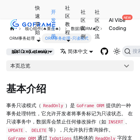
快
社
开
社
社
速
区
发
区
区
AI Vibe
开
教
手
案
交
Coding
核心组件(🔥重点🔥)
数据库ORM🔥
始
程
册
例
流
ORM事务处理
ORM事务处理-只读模式
2.10.x(Latest)
简体中文
搜
版本：2.10.x(Latest)
本页总览
基本介绍
事务只读模式（
）是
提供的一种
ReadOnly
GoFrame ORM
事务处理特性，它允许开发者将事务标记为只读状态。 在
只读事务中，数据库会禁止任何修改操作（如
、
INSERT
、
等），只允许执行查询操作。
UPDATE
DELETE
通过
结构体的
字段支
GoFrame ORM
TxOptions
ReadOnly