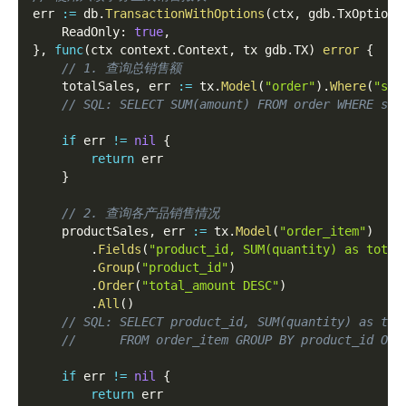
err 
:=
 db
.
TransactionWithOptions
(
ctx
,
 gdb
.
TxOptions
    ReadOnly
:
true
,
}
,
func
(
ctx context
.
Context
,
 tx gdb
.
TX
)
error
{
// 1. 查询总销售额
    totalSales
,
 err 
:=
 tx
.
Model
(
"order"
)
.
Where
(
"sta
// SQL: SELECT SUM(amount) FROM order WHERE sta
if
 err 
!=
nil
{
return
 err
}
// 2. 查询各产品销售情况
    productSales
,
 err 
:=
 tx
.
Model
(
"order_item"
)
.
Fields
(
"product_id, SUM(quantity) as total
.
Group
(
"product_id"
)
.
Order
(
"total_amount DESC"
)
.
All
(
)
// SQL: SELECT product_id, SUM(quantity) as tot
//      FROM order_item GROUP BY product_id ORD
if
 err 
!=
nil
{
return
 err