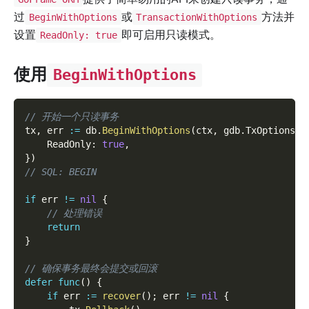
过
或
方法并
BeginWithOptions
TransactionWithOptions
设置
即可启用只读模式。
ReadOnly: true
使用
BeginWithOptions
// 开始一个只读事务
tx
,
 err 
:=
 db
.
BeginWithOptions
(
ctx
,
 gdb
.
TxOptions
{
    ReadOnly
:
true
,
}
)
// SQL: BEGIN
if
 err 
!=
nil
{
// 处理错误
return
}
// 确保事务最终会提交或回滚
defer
func
(
)
{
if
 err 
:=
recover
(
)
;
 err 
!=
nil
{