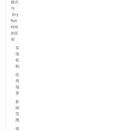
模式
与
Dry
Run
特性
的区
别
实
现
机
制
应
用
场
景
影
响
范
围
错