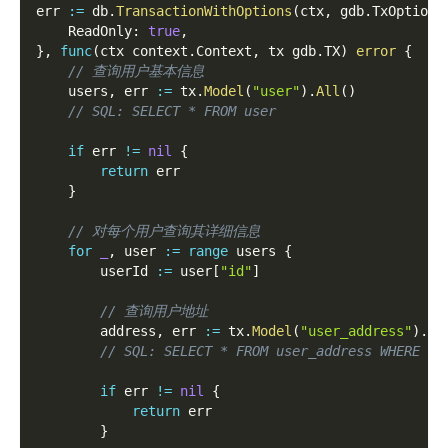
err 
:=
 db
.
TransactionWithOptions
(
ctx
,
 gdb
.
TxOptions
    ReadOnly
:
true
,
}
,
func
(
ctx context
.
Context
,
 tx gdb
.
TX
)
error
{
// 查询用户基本信息
    users
,
 err 
:=
 tx
.
Model
(
"user"
)
.
All
(
)
// SQL: SELECT * FROM user
if
 err 
!=
nil
{
return
 err
}
// 对每个用户查询其详细信息
for
_
,
 user 
:=
range
 users 
{
        userId 
:=
 user
[
"id"
]
// 查询用户地址
        address
,
 err 
:=
 tx
.
Model
(
"user_address"
)
.
Wh
// SQL: SELECT * FROM user_address WHERE us
if
 err 
!=
nil
{
return
 err
}