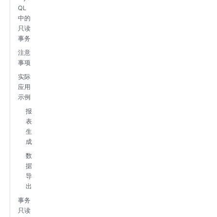
QL
中的
只读
事务
注意
事项
实际
应用
示例
报
表
生
成
数
据
导
出
事务
只读