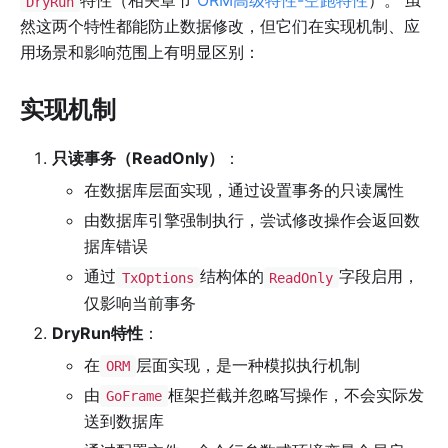
特性（相关章节
ORM高级特性-空跑特性
）。 虽
DryRun
然这两个特性都能防止数据修改，但它们在实现机制、应
用场景和影响范围上有明显区别：
实现机制
只读事务（ReadOnly）
：
在数据库层面实现，通过设置事务的只读属性
由数据库引擎强制执行，尝试修改操作会返回数
据库错误
通过
结构体的
字段启用，
TxOptions
ReadOnly
仅影响当前事务
DryRun特性
：
在
层面实现，是一种模拟执行机制
ORM
由
框架拦截并忽略写操作，不会实际发
GoFrame
送到数据库