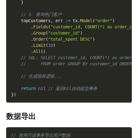
}
// 3. 查询热门客户
    topCustomers
,
 err 
:=
 tx
.
Model
(
"order"
)
.
Fields
(
"customer_id, COUNT(*) as order_cou
.
Group
(
"customer_id"
)
.
Order
(
"total_spent DESC"
)
.
Limit
(
10
)
.
All
(
)
// SQL: SELECT customer_id, COUNT(*) as order_c
//      FROM order GROUP BY customer_id ORDER B
// 生成报表逻辑...
return
nil
// 返回nil自动提交事务
}
)
数据导出
// 使用只读事务导出用户数据