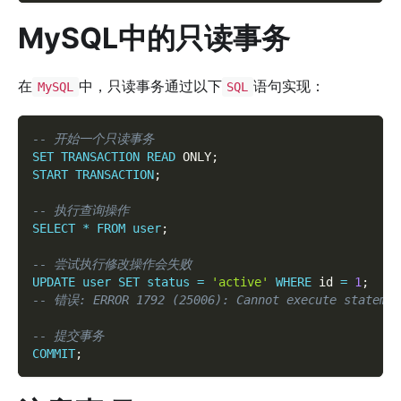
MySQL中的只读事务
在
中，只读事务通过以下
语句实现：
MySQL
SQL
-- 开始一个只读事务
SET
TRANSACTION
READ
 ONLY
;
START
TRANSACTION
;
-- 执行查询操作
SELECT
*
FROM
user
;
-- 尝试执行修改操作会失败
UPDATE
user
SET
status
=
'active'
WHERE
 id 
=
1
;
-- 错误: ERROR 1792 (25006): Cannot execute statemen
-- 提交事务
COMMIT
;