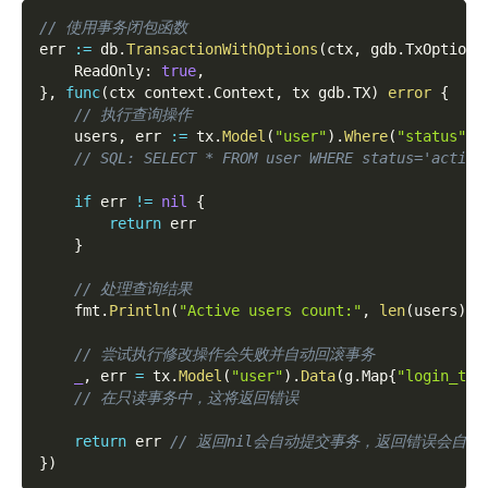
// 使用事务闭包函数
err 
:=
 db
.
TransactionWithOptions
(
ctx
,
 gdb
.
TxOptions
    ReadOnly
:
true
,
}
,
func
(
ctx context
.
Context
,
 tx gdb
.
TX
)
error
{
// 执行查询操作
    users
,
 err 
:=
 tx
.
Model
(
"user"
)
.
Where
(
"status"
,
// SQL: SELECT * FROM user WHERE status='active
if
 err 
!=
nil
{
return
 err
}
// 处理查询结果
    fmt
.
Println
(
"Active users count:"
,
len
(
users
)
)
// 尝试执行修改操作会失败并自动回滚事务
_
,
 err 
=
 tx
.
Model
(
"user"
)
.
Data
(
g
.
Map
{
"login_tim
// 在只读事务中，这将返回错误
return
 err 
// 返回nil会自动提交事务，返回错误会自动
}
)