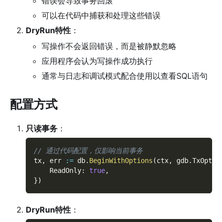
错误会导致事务回滚
可以在代码中捕获和处理这些错误
DryRun特性
：
写操作不会返回错误，而是被静默忽略
应用程序会认为写操作成功执行
通常与日志和调试模式配合使用以查看SQL语句
配置方式
只读事务
：
// 通过代码配置，仅影响当前事务
tx
,
 err 
:=
 db
.
BeginWithOptions
(
ctx
,
 gdb
.
TxOptio
    ReadOnly
:
true
,
}
)
DryRun特性
：