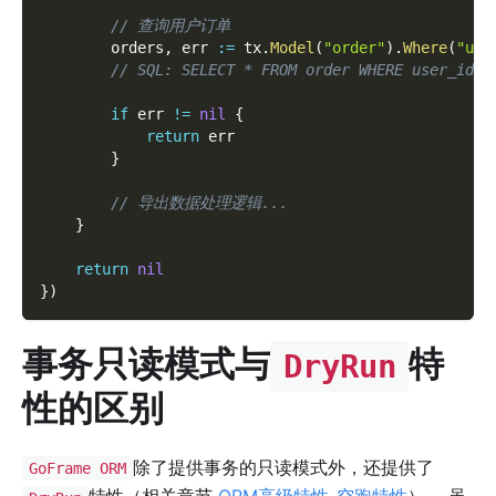
// 查询用户订单
        orders
,
 err 
:=
 tx
.
Model
(
"order"
)
.
Where
(
"use
// SQL: SELECT * FROM order WHERE user_id=?
if
 err 
!=
nil
{
return
 err
}
// 导出数据处理逻辑...
}
return
nil
}
)
事务只读模式与
特
DryRun
性的区别
除了提供事务的只读模式外，还提供了
GoFrame ORM