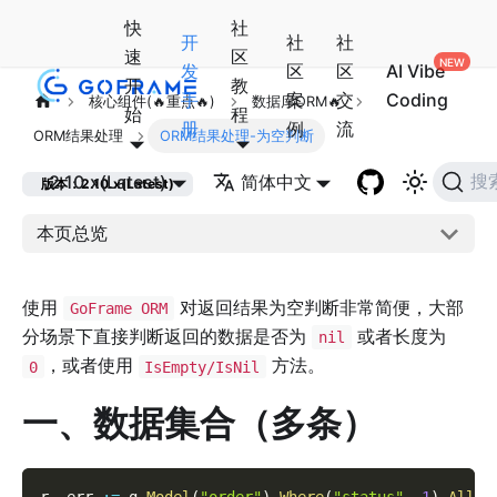
快
社
开
社
社
速
区
发
区
区
AI Vibe
开
教
手
案
交
Coding
核心组件(🔥重点🔥)
数据库ORM🔥
始
程
册
例
流
ORM结果处理
ORM结果处理-为空判断
2.10.x(Latest)
简体中文
搜
版本：2.10.x(Latest)
本页总览
使用
对返回结果为空判断非常简便，大部
GoFrame ORM
分场景下直接判断返回的数据是否为
或者长度为
nil
，或者使用
方法。
0
IsEmpty/IsNil
一、数据集合（多条）