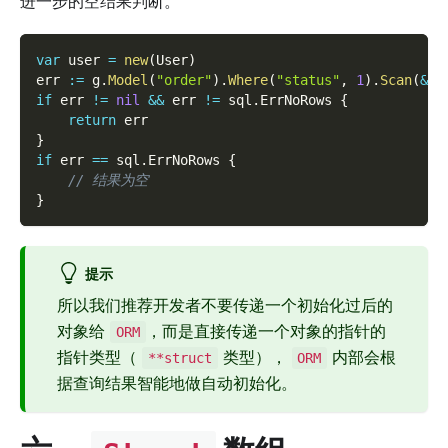
进一步的空结果判断。
var
 user 
=
new
(
User
)
err 
:=
 g
.
Model
(
"order"
)
.
Where
(
"status"
,
1
)
.
Scan
(
&
us
if
 err 
!=
nil
&&
 err 
!=
 sql
.
ErrNoRows 
{
return
 err
}
if
 err 
==
 sql
.
ErrNoRows 
{
// 结果为空
}
提示
所以我们推荐开发者不要传递一个初始化过后的
对象给
，而是直接传递一个对象的指针的
ORM
指针类型（
类型），
内部会根
**struct
ORM
据查询结果智能地做自动初始化。