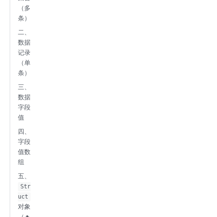
（多
条）
二、
数据
记录
（单
条）
三、
数据
字段
值
四、
字段
值数
组
五、
Str
uct
对象
（🔥