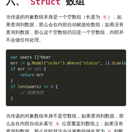
六、
数组
Struct
当传递的对象数组本身是一个空数组（长度为
），如
0
果查询到数据，那么会在内部自动赋值给数组；如果没有
查询到数据，那么这个空数组仍旧是一个空数组，内部并
不会做任何处理。
var
 users 
[
]
*
User
err 
:=
 g
.
Model
(
"order"
)
.
Where
(
"status"
,
1
)
.
Scan
(
&
us
if
 err 
!=
nil
{
return
 err
}
if
len
(
users
)
==
0
{
// 结果为空
}
当传递的对象数组本身不是空数组，如果查询到数据，那
么会在内部自动从索引
位置覆盖到数组上；如果没有
0
查询到数据，那么此时就没办法将数组做长度为
判断
0