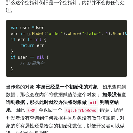
那么这个空指针仍旧是一个空指针，内部并不会做任何处
理。
var
 user 
*
User
err 
:=
 g
.
Model
(
"order"
)
.
Where
(
"status"
,
1
)
.
Scan
(
&
us
if
 err 
!=
nil
{
return
 err
}
if
 user 
==
nil
{
// 结果为空
}
当传递的对象
本身已经是一个初始化的对象
，如果查询到
数据，那么会在内部将数据赋值给这个对象；
如果没有查
询到数据，那么此时就没办法将对象做
判断空结
nil
果
。因此
会返回一个
错误，提醒
ORM
sql.ErrNoRows
开发者没有查询到任何数据并且对象没有做任何赋值，对
象的所有属性还是给定的初始化数值，以便开发者可以做