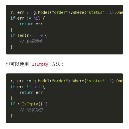
r
,
 err 
:=
 g
.
Model
(
"order"
)
.
Where
(
"status"
,
1
)
.
One
(
)
if
 err 
!=
nil
{
return
 err
}
if
len
(
r
)
==
0
{
// 结果为空
}
也可以使用
方法：
IsEmpty
r
,
 err 
:=
 g
.
Model
(
"order"
)
.
Where
(
"status"
,
1
)
.
One
(
)
if
 err 
!=
nil
{
return
 err
}
if
 r
.
IsEmpty
(
)
{
// 结果为空
}