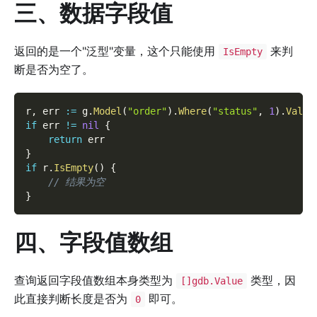
三、数据字段值
返回的是一个"泛型"变量，这个只能使用
来判
IsEmpty
断是否为空了。
r
,
 err 
:=
 g
.
Model
(
"order"
)
.
Where
(
"status"
,
1
)
.
Value
if
 err 
!=
nil
{
return
 err
}
if
 r
.
IsEmpty
(
)
{
// 结果为空
}
四、字段值数组
查询返回字段值数组本身类型为
类型，因
[]gdb.Value
此直接判断长度是否为
即可。
0