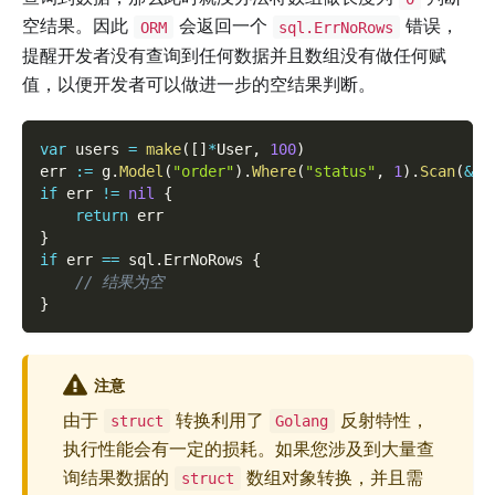
空结果。因此
会返回一个
错误，
ORM
sql.ErrNoRows
提醒开发者没有查询到任何数据并且数组没有做任何赋
值，以便开发者可以做进一步的空结果判断。
var
 users 
=
make
(
[
]
*
User
,
100
)
err 
:=
 g
.
Model
(
"order"
)
.
Where
(
"status"
,
1
)
.
Scan
(
&
us
if
 err 
!=
nil
{
return
 err
}
if
 err 
==
 sql
.
ErrNoRows 
{
// 结果为空
}
注意
由于
转换利用了
反射特性，
struct
Golang
执行性能会有一定的损耗。如果您涉及到大量查
询结果数据的
数组对象转换，并且需
struct