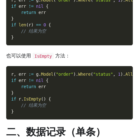
r
,
 err 
:=
 g
.
Model
(
"order"
)
.
Where
(
"status"
,
1
)
.
All
(
)
if
 err 
!=
nil
{
return
 err
}
if
len
(
r
)
==
0
{
// 结果为空
}
也可以使用
方法：
IsEmpty
r
,
 err 
:=
 g
.
Model
(
"order"
)
.
Where
(
"status"
,
1
)
.
All
(
)
if
 err 
!=
nil
{
return
 err
}
if
 r
.
IsEmpty
(
)
{
// 结果为空
}
二、数据记录（单条）