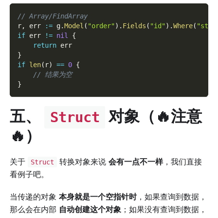
// Array/FindArray
r
,
 err 
:=
 g
.
Model
(
"order"
)
.
Fields
(
"id"
)
.
Where
(
"stat
if
 err 
!=
nil
{
return
 err
}
if
len
(
r
)
==
0
{
// 结果为空
}
五、
对象（🔥注意
Struct
🔥）
关于
转换对象来说
会有一点不一样
，我们直接
Struct
看例子吧。
当传递的对象
本身就是一个空指针时
，如果查询到数据，
那么会在内部
自动创建这个对象
；如果没有查询到数据，