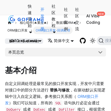
快
社
开
社
社
速
区
发
区
区
AI Vibe
开
教
手
案
交
Coding
核心组件(🔥重点🔥)
数据库ORM🔥
始
程
册
例
流
ORM接口开发
ORM接口开发-回调处理
2.10.x(Latest)
简体中文
搜
版本：2.10.x(Latest)
本页总览
基本介绍
自定义回调处理是最常见的接口开发实现，开发中只需要
对接口中的部分方法进行
替换与修改
，在驱动默认实现逻
辑中注入自定义逻辑。参考接口关系图（
ORM接口开
发
）我们可以知道，所有的
语句执行必定会通过
SQL
或者
或者
接口，根据需求
DoQuery
DoExec
DoFilter