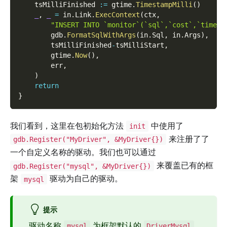
    tsMilliFinished 
:=
 gtime
.
TimestampMilli
(
)
_
,
_
=
 in
.
Link
.
ExecContext
(
ctx
,
"INSERT INTO `monitor`(`sql`,`cost`,`time`,
        gdb
.
FormatSqlWithArgs
(
in
.
Sql
,
 in
.
Args
)
,
        tsMilliFinished
-
tsMilliStart
,
        gtime
.
Now
(
)
,
        err
,
)
return
}
我们看到，这里在包初始化方法
中使用了
init
来注册了了
gdb.Register("MyDriver", &MyDriver{})
一个自定义名称的驱动。我们也可以通过
来覆盖已有的框
gdb.Register("mysql", &MyDriver{})
架
驱动为自己的驱动。
mysql
提示
驱动名称
为框架默认的
mysql
DriverMysql