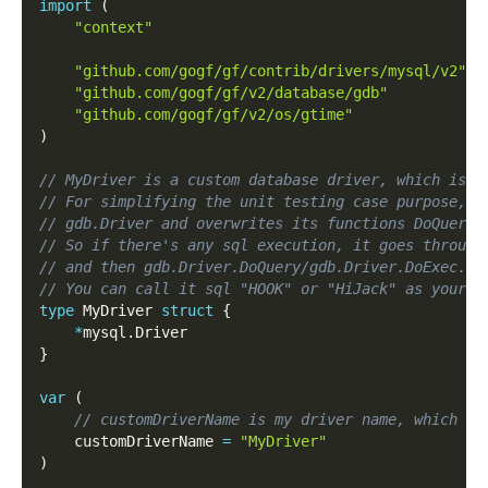
import
(
"context"
"github.com/gogf/gf/contrib/drivers/mysql/v2"
"github.com/gogf/gf/v2/database/gdb"
"github.com/gogf/gf/v2/os/gtime"
)
// MyDriver is a custom database driver, which is u
// For simplifying the unit testing case purpose, M
// gdb.Driver and overwrites its functions DoQuery 
// So if there's any sql execution, it goes through
// and then gdb.Driver.DoQuery/gdb.Driver.DoExec.
// You can call it sql "HOOK" or "HiJack" as your w
type
 MyDriver 
struct
{
*
mysql
.
Driver
}
var
(
// customDriverName is my driver name, which is
    customDriverName 
=
"MyDriver"
)