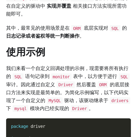
在自定义的驱动中
实现并覆盖
相关接口方法实现所需功
能即可。
其中，最常见的使用场景是在
底层实现对
的
ORM
SQL
日志记录或者鉴权等统一判断操作
。
使用示例
我们来看一个自定义回调处理的示例，现需要将所有执行
的
语句记录到
表中，以方便于进行
SQL
monitor
SQL
审计。因此通过自定义
然后覆盖
的底层接
Driver
ORM
口方法来实现是最简单的。为简化示例编写，以下代码实
现了一个自定义的
驱动，该驱动继承于
MySQL
drivers
下
模块内已经实现的
。
mysql
Driver
package
 driver