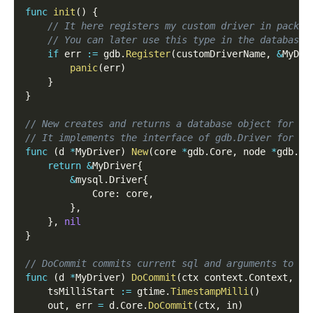
func
init
(
)
{
// It here registers my custom driver in packag
// You can later use this type in the database 
if
 err 
:=
 gdb
.
Register
(
customDriverName
,
&
MyDri
panic
(
err
)
}
}
// New creates and returns a database object for my
// It implements the interface of gdb.Driver for ex
func
(
d 
*
MyDriver
)
New
(
core 
*
gdb
.
Core
,
 node 
*
gdb
.
Co
return
&
MyDriver
{
&
mysql
.
Driver
{
            Core
:
 core
,
}
,
}
,
nil
}
// DoCommit commits current sql and arguments to un
func
(
d 
*
MyDriver
)
DoCommit
(
ctx context
.
Context
,
 in
    tsMilliStart 
:=
 gtime
.
TimestampMilli
(
)
    out
,
 err 
=
 d
.
Core
.
DoCommit
(
ctx
,
 in
)