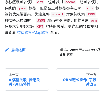
系标签既可以使用
，也可以用
，还可以使用
orm
gconv
传统的
标签，但是当三种标签都存在时，
标
json
orm
签的优先级更高。为避免将
对象转换为
struct
JSON
数据格式返回时与
编码标签冲突，推荐使用
JSON
orm
标签来实现数据库
的映射关系。更详细的转换规则
ORM
请查看
类型转换-Map转换
章节。
编辑此页
最后
由
John
于
2024年11月
8日
更新
上一页
下一页
模型关联-静态关
ORM链式操作-字段
联-With特性
过滤