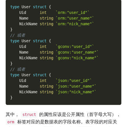
type
 User 
struct
{
    Uid      
int
`orm:"user_id"`
    Name     
string
`orm:"user_name"`
    NickName 
string
`orm:"nick_name"`
}
// 或者
type
 User 
struct
{
    Uid      
int
`gconv:"user_id"`
    Name     
string
`gconv:"user_name"`
    NickName 
string
`gconv:"nick_name"`
}
// 或者
type
 User 
struct
{
    Uid      
int
`json:"user_id"`
    Name     
string
`json:"user_name"`
    NickName 
string
`json:"nick_name"`
}
其中，
的属性应该是公开属性（首字母大写），
struct
标签对应的是数据表的字段名称。表字段的对应关
orm