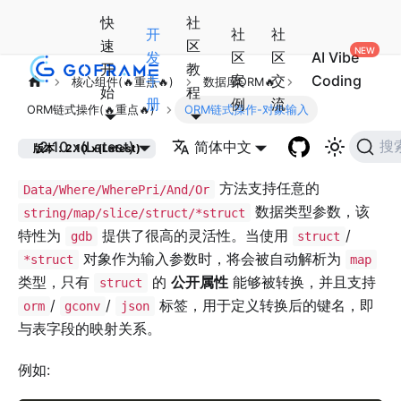
快
社
开
社
社
速
区
发
区
区
AI Vibe
开
教
手
案
交
Coding
核心组件(🔥重点🔥)
数据库ORM🔥
始
程
册
例
流
ORM链式操作(🔥重点🔥)
ORM链式操作-对象输入
2.10.x(Latest)
简体中文
搜
版本：2.10.x(Latest)
方法支持任意的
Data/Where/WherePri/And/Or
数据类型参数，该
string/map/slice/struct/*struct
特性为
提供了很高的灵活性。当使用
/
gdb
struct
对象作为输入参数时，将会被自动解析为
*struct
map
类型，只有
的
公开属性
能够被转换，并且支持
struct
/
/
标签，用于定义转换后的键名，即
orm
gconv
json
与表字段的映射关系。
例如: