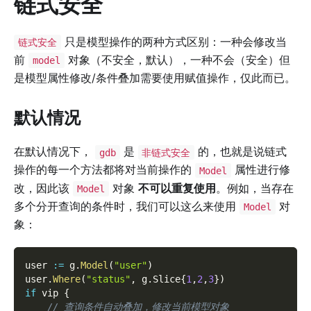
链式安全
只是模型操作的两种方式区别：一种会修改当
链式安全
前
对象（不安全，默认），一种不会（安全）但
model
是模型属性修改/条件叠加需要使用赋值操作，仅此而已。
默认情况
在默认情况下，
是
的，也就是说链式
gdb
非链式安全
操作的每一个方法都将对当前操作的
属性进行修
Model
改，因此该
对象
不可以重复使用
。例如，当存在
Model
多个分开查询的条件时，我们可以这么来使用
对
Model
象：
user 
:=
 g
.
Model
(
"user"
)
user
.
Where
(
"status"
,
 g
.
Slice
{
1
,
2
,
3
}
)
if
 vip 
{
// 查询条件自动叠加，修改当前模型对象