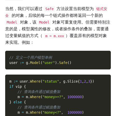
当然，我们可以通过
方法设置当前模型为
Safe
链式安
的对象，后续的每一个链式操作都将返回一个新的
全
对象，该
对象可重复使用。但需要特别注
Model
Model
意的是，模型属性的修改，或者操作条件的叠加，需要通
过变量赋值的方式（
）覆盖原有的模型对象
m = m.xxx
来实现。例如：
// 定义一个用户模型单例
user 
:=
 g
.
Model
(
"user"
)
.
Safe
(
)
m 
:=
 user
.
Where
(
"status"
,
 g
.
Slice
{
1
,
2
,
3
}
)
if
 vip 
{
// 查询条件通过赋值叠加
    m 
=
 m
.
Where
(
"money>=?"
,
1000000
)
}
else
{
// 查询条件通过赋值叠加
    m 
=
 m
.
Where
(
"money<?"
,
1000000
)