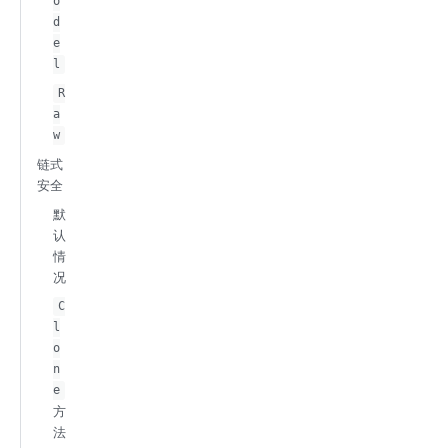
o
d
e
l
R
a
w
链式
安全
默
认
情
况
C
l
o
n
e
方
法