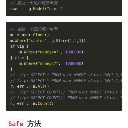
// 定义一个用户模型单例
user 
:=
 g
.
Model
(
"user"
)
// 克隆一个新的用户模型
m 
:=
 user
.
Clone
(
)
m
.
Where
(
"status"
,
 g
.
Slice
{
1
,
2
,
3
}
)
if
 vip 
{
    m
.
Where
(
"money>=?"
,
1000000
)
}
else
{
    m
.
Where
(
"money<?"
,
1000000
)
}
//  vip: SELECT * FROM user WHERE status IN(1,2,3) 
// !vip: SELECT * FROM user WHERE status IN(1,2,3) 
r
,
 err 
:=
 m
.
All
(
)
//  vip: SELECT COUNT(1) FROM user WHERE status IN(
// !vip: SELECT COUNT(1) FROM user WHERE status IN(
n
,
 err 
:=
 m
.
Count
(
)
方法
Safe