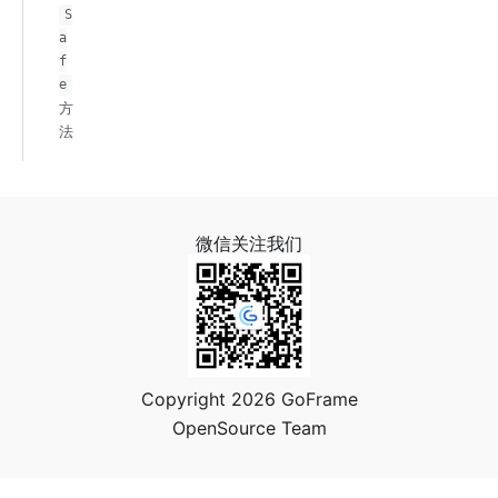
S
a
f
e
方
法
微信关注我们
Copyright 2026 GoFrame
OpenSource Team