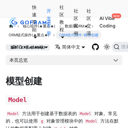
快
社
开
社
社
速
区
发
区
区
AI Vibe
开
教
手
案
交
Coding
核心组件(🔥重点🔥)
数据库ORM🔥
始
程
册
例
流
ORM链式操作(🔥重点🔥)
ORM链式操作-模型创建
2.10.x(Latest)
简体中文
搜
版本：2.10.x(Latest)
本页总览
模型创建
Model
方法用于创建基于数据表的
对象。常见
Model
Model
的，也可以使用
对象管理模块中的
方法在默
g
Model