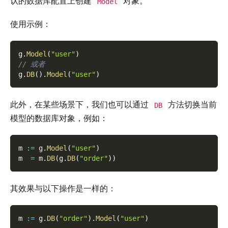
认的数据库配置上创建
对象。
Model
使用示例：
g
.
Model
(
"user"
)
// 或者
g
.
DB
(
)
.
Model
(
"user"
)
此外，在某些场景下，我们也可以通过
方法切换当前
DB
模型的数据库对象，例如：
m 
:=
 g
.
Model
(
"user"
)
m  
=
 m
.
DB
(
g
.
DB
(
"order"
)
)
其效果与以下操作是一样的：
m 
:=
 g
.
DB
(
"order"
)
.
Model
(
"user"
)