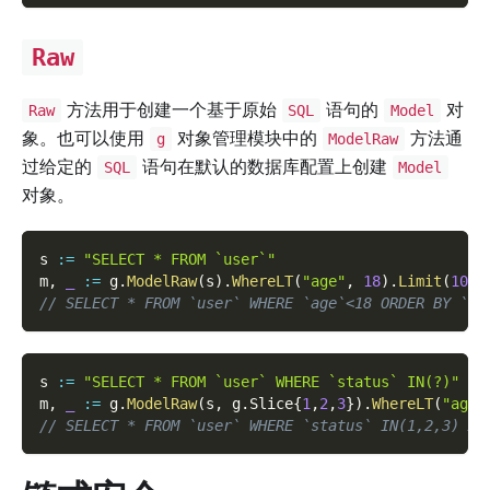
Raw
方法用于创建一个基于原始
语句的
对
Raw
SQL
Model
象。也可以使用
对象管理模块中的
方法通
g
ModelRaw
过给定的
语句在默认的数据库配置上创建
SQL
Model
对象。
s 
:=
"SELECT * FROM `user`"
m
,
_
:=
 g
.
ModelRaw
(
s
)
.
WhereLT
(
"age"
,
18
)
.
Limit
(
10
)
.
// SELECT * FROM `user` WHERE `age`<18 ORDER BY `id
s 
:=
"SELECT * FROM `user` WHERE `status` IN(?)"
m
,
_
:=
 g
.
ModelRaw
(
s
,
 g
.
Slice
{
1
,
2
,
3
}
)
.
WhereLT
(
"age"
// SELECT * FROM `user` WHERE `status` IN(1,2,3) AN