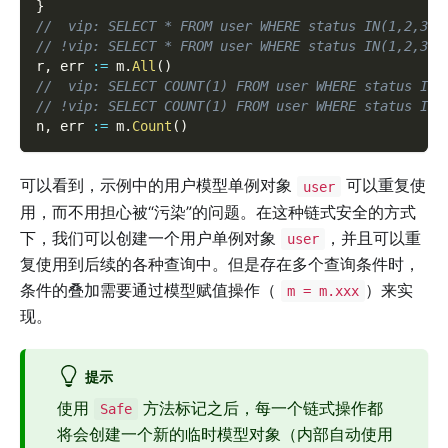
}
//  vip: SELECT * FROM user WHERE status IN(1,2,3) 
// !vip: SELECT * FROM user WHERE status IN(1,2,3) 
r
,
 err 
:=
 m
.
All
(
)
//  vip: SELECT COUNT(1) FROM user WHERE status IN(
// !vip: SELECT COUNT(1) FROM user WHERE status IN(
n
,
 err 
:=
 m
.
Count
(
)
可以看到，示例中的用户模型单例对象
可以重复使
user
用，而不用担心被“污染”的问题。在这种链式安全的方式
下，我们可以创建一个用户单例对象
，并且可以重
user
复使用到后续的各种查询中。但是存在多个查询条件时，
条件的叠加需要通过模型赋值操作（
）来实
m = m.xxx
现。
提示
使用
方法标记之后，每一个链式操作都
Safe
将会创建一个新的临时模型对象（内部自动使用