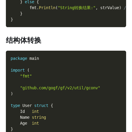
}
else
{
		fmt
.
Println
(
"String转换结果:"
,
 strValue
)
// 
}
}
结构体转换
package
 main
import
(
"fmt"
"github.com/gogf/gf/v2/util/gconv"
)
type
 User 
struct
{
	Id   
int
	Name 
string
	Age  
int
}