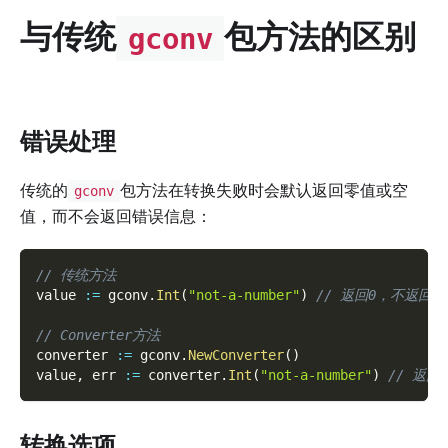
与传统
包方法的区别
gconv
错误处理
传统的
包方法在转换失败时会默认返回零值或空
gconv
值，而不会返回错误信息：
// 传统方法
value 
:=
 gconv
.
Int
(
"not-a-number"
)
// 返回0，不返回错
// Converter方法
converter 
:=
 gconv
.
NewConverter
(
)
value
,
 err 
:=
 converter
.
Int
(
"not-a-number"
)
// 返回
转换选项