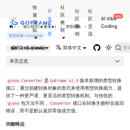
快
社
开
社
社
速
区
发
区
区
AI Vibe
开
教
手
案
交
Coding
核心组件(🔥重点🔥)
类型转换
始
程
册
例
流
类型转换-Converter
2.10.x(Latest)
简体中文
搜
版本：2.10.x(Latest)
本页总览
是
版本新增的类型转换
gconv.Converter
GoFrame v2.9
接口，通过创建转换对象的形式来使用类型转换能力，提
供了一种更严谨、更灵活的类型转换机制。与传统的
包方法不同，
接口在转换失败时会返回
gconv
Converter
错误，而不是默认返回零值或空值。
功能特点
: