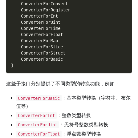
	ConverterForConvert
	ConverterForRegister
	ConverterForInt
	ConverterForUint
	ConverterForTime
	ConverterForFloat
	ConverterForMap
	ConverterForSlice
	ConverterForStruct
	ConverterForBasic
}
这些子接口分别提供了不同类型的转换功能，例如：
：基本类型转换（字符串、布尔
ConverterForBasic
值等）
：整数类型转换
ConverterForInt
：无符号整数类型转换
ConverterForUint
：浮点数类型转换
ConverterForFloat