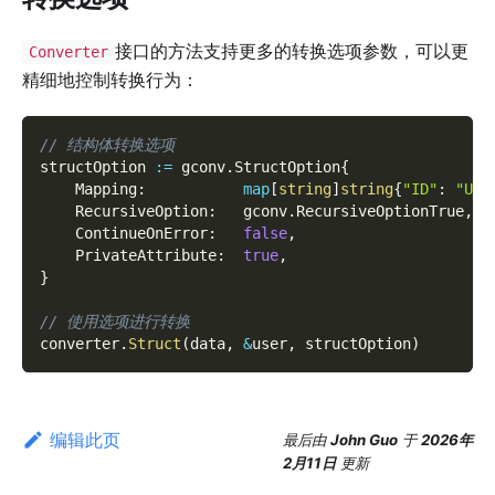
接口的方法支持更多的转换选项参数，可以更
Converter
精细地控制转换行为：
// 结构体转换选项
structOption 
:=
 gconv
.
StructOption
{
    Mapping
:
map
[
string
]
string
{
"ID"
:
"Use
    RecursiveOption
:
   gconv
.
RecursiveOptionTrue
,
    ContinueOnError
:
false
,
    PrivateAttribute
:
true
,
}
// 使用选项进行转换
converter
.
Struct
(
data
,
&
user
,
 structOption
)
编辑此页
最后
由
John Guo
于
2026年
2月11日
更新