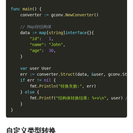
func
main
(
)
{
	converter 
:=
 gconv
.
NewConverter
(
)
// Map转结构体
	data 
:=
map
[
string
]
interface
{
}
{
"id"
:
1
,
"name"
:
"John"
,
"age"
:
30
,
}
var
 user User
	err 
:=
 converter
.
Struct
(
data
,
&
user
,
 gconv
.
Stru
if
 err 
!=
nil
{
		fmt
.
Println
(
"转换失败:"
,
 err
)
}
else
{
		fmt
.
Printf
(
"结构体转换结果: %+v\n"
,
 user
)
// 
}
}
自定义类型转换