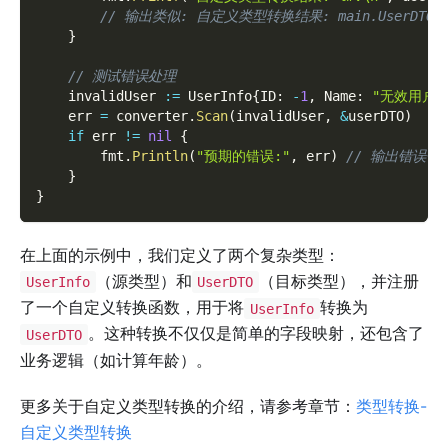
// 输出类似: 自定义类型转换结果: main.UserDTO{User
}
// 测试错误处理
	invalidUser 
:=
 UserInfo
{
ID
:
-
1
,
 Name
:
"无效用户"
	err 
=
 converter
.
Scan
(
invalidUser
,
&
userDTO
)
if
 err 
!=
nil
{
		fmt
.
Println
(
"预期的错误:"
,
 err
)
// 输出错误信息: 
}
}
在上面的示例中，我们定义了两个复杂类型：
（源类型）和
（目标类型），并注册
UserInfo
UserDTO
了一个自定义转换函数，用于将
转换为
UserInfo
。这种转换不仅仅是简单的字段映射，还包含了
UserDTO
业务逻辑（如计算年龄）。
更多关于自定义类型转换的介绍，请参考章节：
类型转换-
自定义类型转换