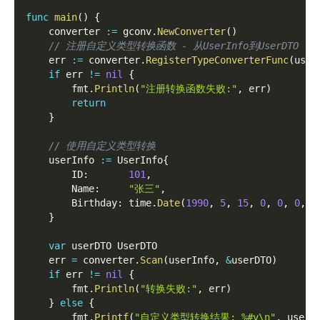
func
main
(
)
{
	converter 
:=
 gconv
.
NewConverter
(
)
// 注册自定义类型转换函数 - 从UserInfo到UserDTO
	err 
:=
 converter
.
RegisterTypeConverterFunc
(
user
if
 err 
!=
nil
{
		fmt
.
Println
(
"注册转换函数失败:"
,
 err
)
return
}
// 使用自定义类型转换
	userInfo 
:=
 UserInfo
{
		ID
:
101
,
		Name
:
"张三"
,
		Birthday
:
 time
.
Date
(
1990
,
5
,
15
,
0
,
0
,
0
,
0
}
var
 userDTO UserDTO
	err 
=
 converter
.
Scan
(
userInfo
,
&
userDTO
)
if
 err 
!=
nil
{
		fmt
.
Println
(
"转换失败:"
,
 err
)
}
else
{
		fmt
.
Printf
(
"自定义类型转换结果: %#v\n"
,
 userD