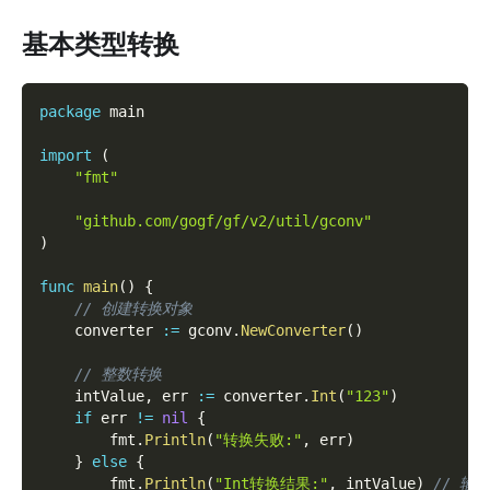
基本类型转换
package
 main
import
(
"fmt"
"github.com/gogf/gf/v2/util/gconv"
)
func
main
(
)
{
// 创建转换对象
	converter 
:=
 gconv
.
NewConverter
(
)
// 整数转换
	intValue
,
 err 
:=
 converter
.
Int
(
"123"
)
if
 err 
!=
nil
{
		fmt
.
Println
(
"转换失败:"
,
 err
)
}
else
{
		fmt
.
Println
(
"Int转换结果:"
,
 intValue
)
// 输出