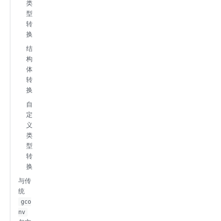
类
型
转
换
结
构
体
转
换
自
定
义
类
型
转
换
与传
统
gco
nv