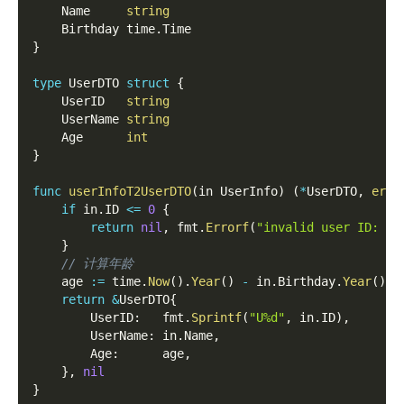
	Name     
string
	Birthday time
.
Time
}
type
 UserDTO 
struct
{
	UserID   
string
	UserName 
string
	Age      
int
}
func
userInfoT2UserDTO
(
in UserInfo
)
(
*
UserDTO
,
erro
if
 in
.
ID 
<=
0
{
return
nil
,
 fmt
.
Errorf
(
"invalid user ID: %d
}
// 计算年龄
	age 
:=
 time
.
Now
(
)
.
Year
(
)
-
 in
.
Birthday
.
Year
(
)
return
&
UserDTO
{
		UserID
:
   fmt
.
Sprintf
(
"U%d"
,
 in
.
ID
)
,
		UserName
:
 in
.
Name
,
		Age
:
      age
,
}
,
nil
}