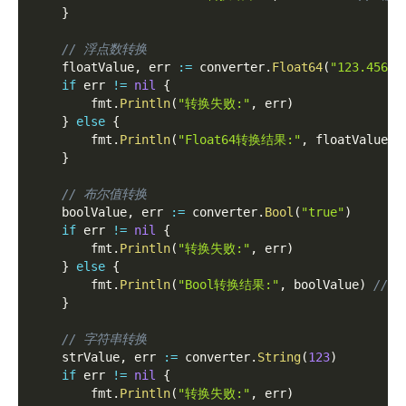
}
// 浮点数转换
	floatValue
,
 err 
:=
 converter
.
Float64
(
"123.456"
)
if
 err 
!=
nil
{
		fmt
.
Println
(
"转换失败:"
,
 err
)
}
else
{
		fmt
.
Println
(
"Float64转换结果:"
,
 floatValue
)
}
// 布尔值转换
	boolValue
,
 err 
:=
 converter
.
Bool
(
"true"
)
if
 err 
!=
nil
{
		fmt
.
Println
(
"转换失败:"
,
 err
)
}
else
{
		fmt
.
Println
(
"Bool转换结果:"
,
 boolValue
)
// 
}
// 字符串转换
	strValue
,
 err 
:=
 converter
.
String
(
123
)
if
 err 
!=
nil
{
		fmt
.
Println
(
"转换失败:"
,
 err
)