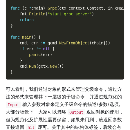
func
(
c 
*
cMain
)
Grpc
(
ctx context
.
Context
,
 in cMainG
    fmt
.
Println
(
"start grpc server"
)
return
}
func
main
(
)
{
    cmd
,
 err 
:=
 gcmd
.
NewFromObject
(
cMain
{
}
)
if
 err 
!=
nil
{
panic
(
err
)
}
    cmd
.
Run
(
gctx
.
New
(
)
)
}
可以看到，我们通过对象的形式来管理父级命令，通过方
法的形式来管理其下一层级的子级命令，并通过规范化的
输入参数对象来定义子级命令的描述/参数/选项。
Input
大部分场景下，大家可以忽略
返回对象的使用，
Output
但为规范化及扩展性需要保留，如果未用到，该返回参数
直接返回
即可。关于其中的结构体标签，后续会有
nil