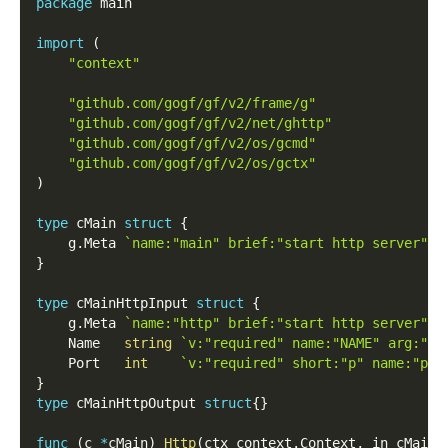
package
 main
import
(
"context"
"github.com/gogf/gf/v2/frame/g"
"github.com/gogf/gf/v2/net/ghttp"
"github.com/gogf/gf/v2/os/gcmd"
"github.com/gogf/gf/v2/os/gctx"
)
type
 cMain 
struct
{
    g
.
Meta 
`name:"main" brief:"start http server"`
}
type
 cMainHttpInput 
struct
{
    g
.
Meta 
`name:"http" brief:"start http server"`
    Name   
string
`v:"required" name:"NAME" arg:"tr
    Port   
int
`v:"required" short:"p" name:"por
}
type
 cMainHttpOutput 
struct
{
}
func
(
c 
*
cMain
)
Http
(
ctx context
.
Context
,
 in cMainH