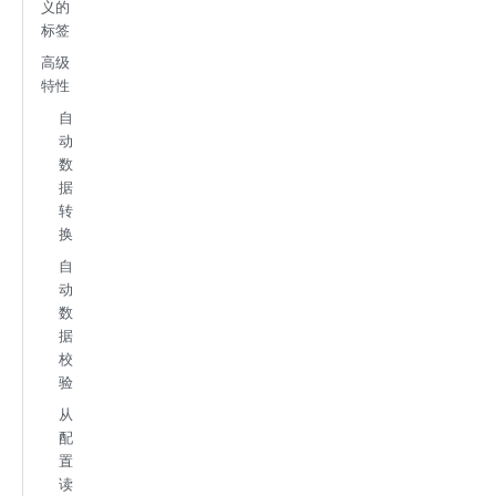
义的
标签
高级
特性
自
动
数
据
转
换
自
动
数
据
校
验
从
配
置
读