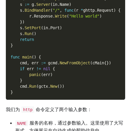
    s 
:=
 g
.
Server
(
in
.
Name
)
    s
.
BindHandler
(
"/"
,
func
(
r 
*
ghttp
.
Request
)
{
        r
.
Response
.
Write
(
"Hello world"
)
}
)
    s
.
SetPort
(
in
.
Port
)
    s
.
Run
(
)
return
}
func
main
(
)
{
    cmd
,
 err 
:=
 gcmd
.
NewFromObject
(
cMain
{
}
)
if
 err 
!=
nil
{
panic
(
err
)
}
    cmd
.
Run
(
gctx
.
New
(
)
)
}
我们为
命令定义了两个输入参数：
http
服务的名称，通过参数输入。这里使用了大写
NAME
形式，方便展示在自动生成的帮助信息中