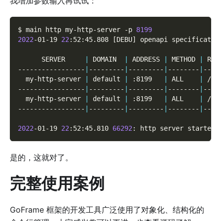
我增加参数输入再试试：
$ main http my-http-server 
-p
8199
2022
-01-19 
22
:52:45.808 
[
DEBU
]
 openapi specificatio
      SERVER     
|
 DOMAIN  
|
 ADDRESS 
|
 METHOD 
|
 ROU
-----------------
|
---------
|
---------
|
--------
|
----
  my-http-server 
|
 default 
|
 :8199   
|
 ALL    
|
 /  
-----------------
|
---------
|
---------
|
--------
|
----
  my-http-server 
|
 default 
|
 :8199   
|
 ALL    
|
 /* 
-----------------
|
---------
|
---------
|
--------
|
----
2022
-01-19 
22
:52:45.810 
66292
: http server started 
是的，这就对了。
完整使用案例
GoFrame 框架的开发工具广泛使用了对象化、结构化的