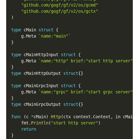
"github.com/gogf/gf/v2/os/gcmd"
"github.com/gogf/gf/v2/os/gctx"
)
type
 cMain 
struct
{
    g
.
Meta 
`name:"main"`
}
type
 cMainHttpInput 
struct
{
    g
.
Meta 
`name:"http" brief:"start http server"`
}
type
 cMainHttpOutput 
struct
{
}
type
 cMainGrpcInput 
struct
{
    g
.
Meta 
`name:"grpc" brief:"start grpc server"`
}
type
 cMainGrpcOutput 
struct
{
}
func
(
c 
*
cMain
)
Http
(
ctx context
.
Context
,
 in cMainH
    fmt
.
Println
(
"start http server"
)
return
}