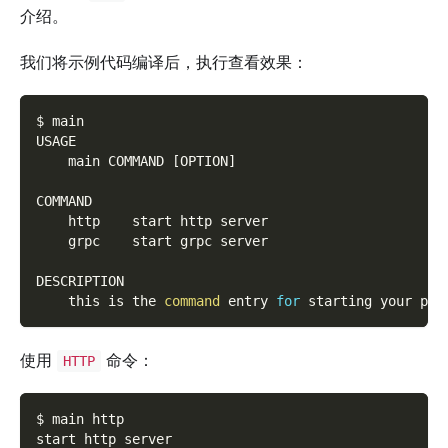
介绍。
我们将示例代码编译后，执行查看效果：
$ main
USAGE
    main COMMAND 
[
OPTION
]
COMMAND
    http    start http server
    grpc    start grpc server
DESCRIPTION
    this is the 
command
 entry 
for
 starting your pro
使用
命令：
HTTP
$ main http
start http server