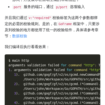
服务的端口，通过
选项输入
port
p/port
并且我们通过
校验标签为这两个参数都绑
v:"required"
定的必需的校验规则。是的，在
框架中，只要涉
GoFrame
及到校验的地方都使用了统一的校验组件，具体请参考章
节：
数据校验
我们编译后执行看看效果：
$ main http
arguments validation failed 
for
command
"http"
:
 The
1
. arguments validation failed 
for
command
"http"
1
)
.  github.com/gogf/gf/v2/os/gcmd.newCommandFro
        /Users/john/Workspace/Go/GOPATH/src/github.
2
)
.  github.com/gogf/gf/v2/os/gcmd.
(
*Command
)
.do
        /Users/john/Workspace/Go/GOPATH/src/github.
3
)
.  github.com/gogf/gf/v2/os/gcmd.
(
*Command
)
.Ru
        /Users/john/Workspace/Go/GOPATH/src/github.
4
)
.  github.com/gogf/gf/v2/os/gcmd.
(
*Command
)
.Ru