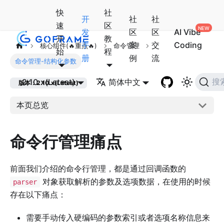
快
社
开
社
社
速
区
发
区
区
AI Vibe
开
教
手
案
交
Coding
核心组件(🔥重点🔥)
命令管理
始
程
册
例
流
命令管理-结构化参数
2.10.x(Latest)
简体中文
搜
版本：2.10.x(Latest)
本页总览
命令行管理痛点
前面我们介绍的命令行管理，都是通过回调函数的
对象获取解析的参数及选项数据，在使用的时候
parser
存在以下痛点：
需要手动传入硬编码的参数索引或者选项名称信息来