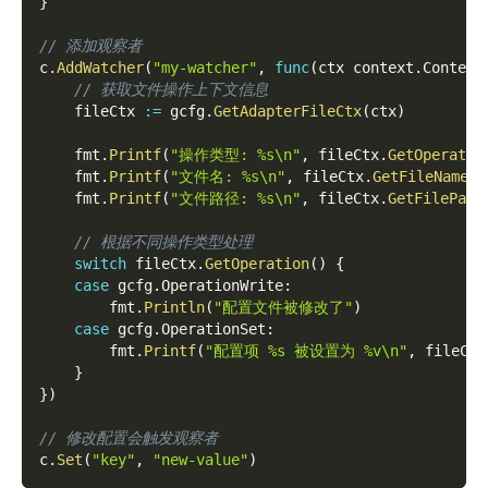
}
// 添加观察者
c
.
AddWatcher
(
"my-watcher"
,
func
(
ctx context
.
Context
// 获取文件操作上下文信息
    fileCtx 
:=
 gcfg
.
GetAdapterFileCtx
(
ctx
)
    fmt
.
Printf
(
"操作类型: %s\n"
,
 fileCtx
.
GetOperatio
    fmt
.
Printf
(
"文件名: %s\n"
,
 fileCtx
.
GetFileName
(
)
    fmt
.
Printf
(
"文件路径: %s\n"
,
 fileCtx
.
GetFilePath
// 根据不同操作类型处理
switch
 fileCtx
.
GetOperation
(
)
{
case
 gcfg
.
OperationWrite
:
        fmt
.
Println
(
"配置文件被修改了"
)
case
 gcfg
.
OperationSet
:
        fmt
.
Printf
(
"配置项 %s 被设置为 %v\n"
,
 fileCtx
}
}
)
// 修改配置会触发观察者
c
.
Set
(
"key"
,
"new-value"
)