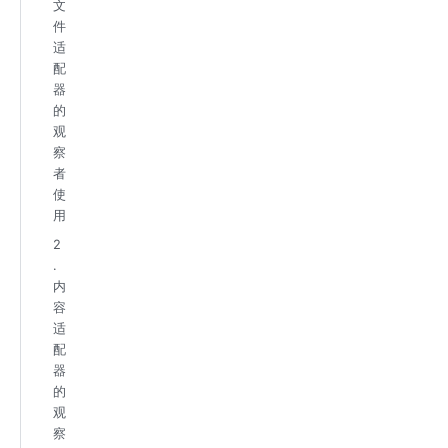
文
件
适
配
器
的
观
察
者
使
用
2
.
内
容
适
配
器
的
观
察