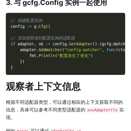
3. 与 gcfg.Config 实例一起使用
// 创建配置实例
config 
:=
 g
.
Cfg
(
)
// 添加观察者到配置实例的适配器
if
 adapter
,
 ok 
:=
 config
.
GetAdapter
(
)
.
(
gcfg
.
Watcher
    adapter
.
AddWatcher
(
"config-watcher"
,
func
(
ctx c
        fmt
.
Println
(
"配置发生了变化"
)
}
)
}
观察者上下文信息
根据不同适配器类型，可以通过相应的上下文获取不同的
信息，具体可以参考不同类型适配器的
实
xxxAdapterCtx
现。
例如
可以通过