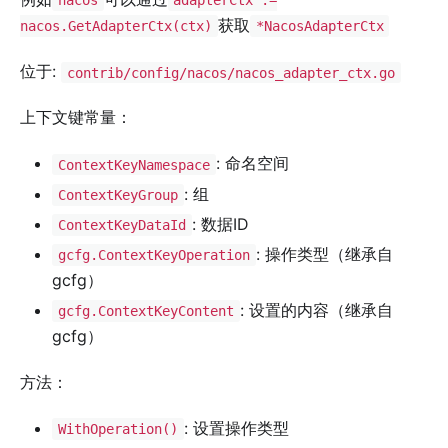
nacos
adapterCtx :=
获取
nacos.GetAdapterCtx(ctx)
*NacosAdapterCtx
位于:
contrib/config/nacos/nacos_adapter_ctx.go
上下文键常量：
: 命名空间
ContextKeyNamespace
: 组
ContextKeyGroup
: 数据ID
ContextKeyDataId
: 操作类型（继承自
gcfg.ContextKeyOperation
gcfg）
: 设置的内容（继承自
gcfg.ContextKeyContent
gcfg）
方法：
: 设置操作类型
WithOperation()