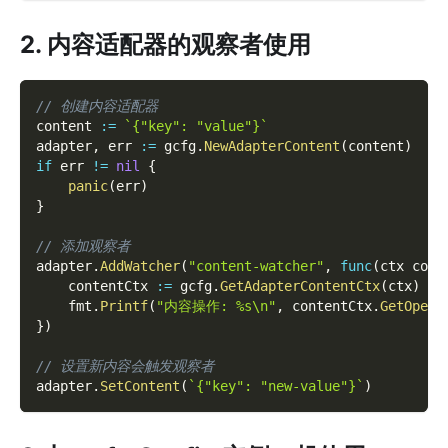
2. 内容适配器的观察者使用
// 创建内容适配器
content 
:=
`{"key": "value"}`
adapter
,
 err 
:=
 gcfg
.
NewAdapterContent
(
content
)
if
 err 
!=
nil
{
panic
(
err
)
}
// 添加观察者
adapter
.
AddWatcher
(
"content-watcher"
,
func
(
ctx cont
    contentCtx 
:=
 gcfg
.
GetAdapterContentCtx
(
ctx
)
    fmt
.
Printf
(
"内容操作: %s\n"
,
 contentCtx
.
GetOpera
}
)
// 设置新内容会触发观察者
adapter
.
SetContent
(
`{"key": "new-value"}`
)