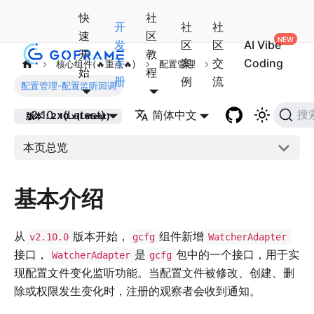
快
社
开
社
社
速
区
发
区
区
AI Vibe
开
教
手
案
交
Coding
核心组件(🔥重点🔥)
配置管理
始
程
册
例
流
配置管理-配置监听回调
2.10.x(Latest)
简体中文
搜
版本：2.10.x(Latest)
本页总览
基本介绍
从
版本开始，
组件新增
v2.10.0
gcfg
WatcherAdapter
接口，
是
包中的一个接口，用于实
WatcherAdapter
gcfg
现配置文件变化监听功能。当配置文件被修改、创建、删
除或权限发生变化时，注册的观察者会收到通知。