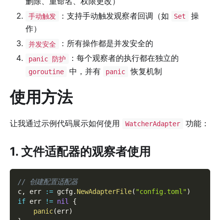
删除、重命名、权限更改）
：支持手动触发观察者回调（如
操
手动触发
Set
作）
：所有操作都是并发安全的
并发安全
：每个观察者的执行都在独立的
panic 防护
中，并有
恢复机制
goroutine
panic
使用方法
让我通过示例代码展示如何使用
功能：
WatcherAdapter
1. 文件适配器的观察者使用
// 创建配置适配器
c
,
 err 
:=
 gcfg
.
NewAdapterFile
(
"config.toml"
)
if
 err 
!=
nil
{
panic
(
err
)