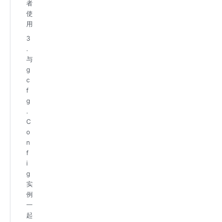
者
使
用
3
.
与
g
c
f
g
.
C
o
n
f
i
g
实
例
一
起