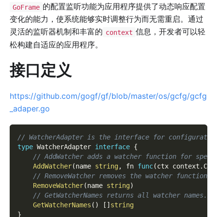
的配置监听功能为应用程序提供了动态响应配置
GoFrame
变化的能力，使系统能够实时调整行为而无需重启。通过
灵活的监听器机制和丰富的
信息，开发者可以轻
context
松构建自适应的应用程序。
接口定义
https://github.com/gogf/gf/blob/master/os/gcfg/gcfg
_adaper.go
// WatcherAdapter is the interface for configuratio
type
 WatcherAdapter 
interface
{
// AddWatcher adds a watcher function for speci
AddWatcher
(
name 
string
,
 fn 
func
(
ctx context
.
Con
// RemoveWatcher removes the watcher function f
RemoveWatcher
(
name 
string
)
// GetWatcherNames returns all watcher names.
GetWatcherNames
(
)
[
]
string
}