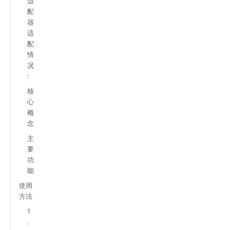
适
配
器
适
配
情
况
:
核
心
概
念
主
要
功
能
使用
方法
1
.