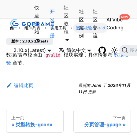
快
社
开
社
社
速
区
发
区
区
AI Vibe
开
教
手
案
交
Coding
组件列表
实用工具
数据校验-gvalid
始
程
册
例
流
版本：2.10.x(Latest)
2.10.x(Latest)
简体中文
搜
数据/表单校验由
模块实现，具体请参考
数据校
gvalid
验
章节。
编辑此页
最后
由
John
于
2024年11月
11日
更新
上一页
下一页
类型转换-gconv
分页管理-gpage