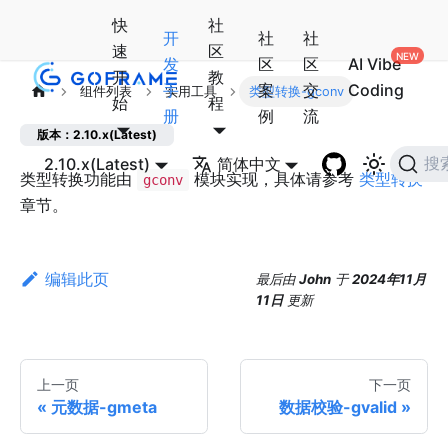
快
社
开
社
社
速
区
发
区
区
AI Vibe
开
教
手
案
交
Coding
组件列表
实用工具
类型转换-gconv
始
程
册
例
流
版本：2.10.x(Latest)
2.10.x(Latest)
简体中文
搜
类型转换功能由
模块实现，具体请参考
类型转换
gconv
章节。
编辑此页
最后
由
John
于
2024年11月
11日
更新
上一页
下一页
元数据-gmeta
数据校验-gvalid