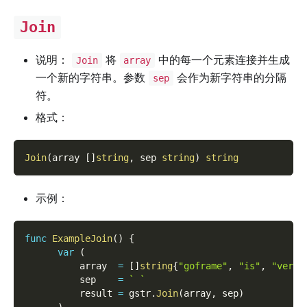
Join
说明：
将
中的每一个元素连接并生成
Join
array
一个新的字符串。参数
会作为新字符串的分隔
sep
符。
格式：
Join
(
array 
[
]
string
,
 sep 
string
)
string
示例：
func
ExampleJoin
(
)
{
var
(
          array  
=
[
]
string
{
"goframe"
,
"is"
,
"very"
          sep    
=
` `
          result 
=
 gstr
.
Join
(
array
,
 sep
)