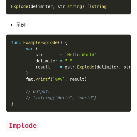
Explode
(
delimiter
,
 str 
string
)
[
]
string
示例：
func
ExampleExplode
(
)
{
var
(
          str       
=
`Hello World`
          delimiter 
=
" "
          result    
=
 gstr
.
Explode
(
delimiter
,
 str
)
)
      fmt
.
Printf
(
`%#v`
,
 result
)
// Output:
// []string{"Hello", "World"}
}
Implode