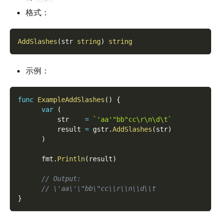
格式：
AddSlashes
(
str 
string
)
string
示例：
func
ExampleAddSlashes
(
)
{
var
(
          str    
=
`'aa'"bb"cc\r\n\d\t`
          result 
=
 gstr
.
AddSlashes
(
str
)
)
      fmt
.
Println
(
result
)
// Output:
// \'aa\'\"bb\"cc\\r\\n\\d\\t
}