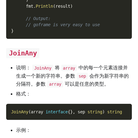
)
      fmt
.
Println
(
result
)
// Output:
// goframe is very easy to use
}
JoinAny
说明：
将
中的每一个元素连接并
JoinAny
array
生成一个新的字符串。参数
会作为新字符串的
sep
分隔符。参数
可以是任意的类型。
array
格式：
JoinAny
(
array 
interface
{
}
,
 sep 
string
)
string
示例：