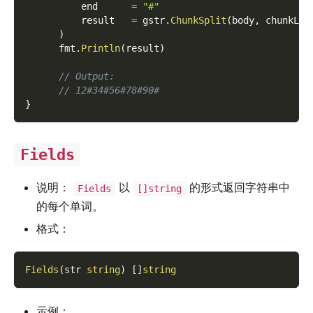
          end      
=
"#"
          result   
=
 gstr
.
ChunkSplit
(
body
,
 chunkLen
)
      fmt
.
Println
(
result
)
// Output:
// 12#34#56#78#90#
}
Fields
说明：
以
的形式返回字符串中
Fields
[]string
的每个单词。
格式：
Fields
(
str 
string
)
[
]
string
示例：