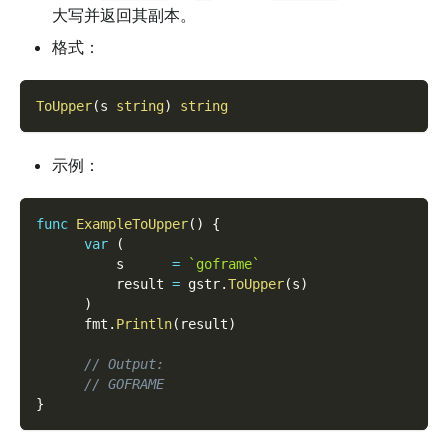
大写并返回其副本。
格式：
ToUpper
(
s 
string
)
string
示例：
func
ExampleToUpper
(
)
{
var
(
          s      
=
`goframe`
          result 
=
 gstr
.
ToUpper
(
s
)
)
      fmt
.
Println
(
result
)
// Output:
// GOFRAME
}