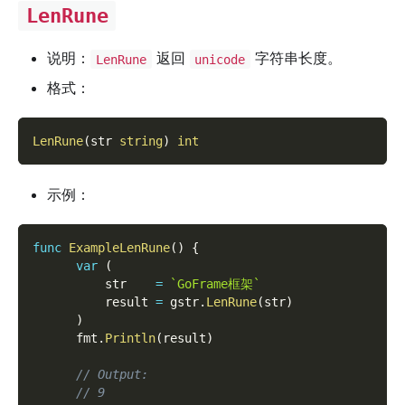
LenRune
说明：
返回
字符串长度。
LenRune
unicode
格式：
LenRune
(
str 
string
)
int
示例：
func
ExampleLenRune
(
)
{
var
(
          str    
=
`GoFrame框架`
          result 
=
 gstr
.
LenRune
(
str
)
)
      fmt
.
Println
(
result
)
// Output:
// 9