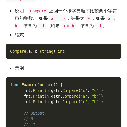
说明：
返回一个按字典顺序比较两个字符
Compare
串的整数。 如果
，结果为
，如果
a == b
0
a <
，结果为
，如果
，结果为
。
b
-1
a > b
+1
格式：
Compare
(
a
,
 b 
string
)
int
示例：
func
ExampleCompare
(
)
{
      fmt
.
Println
(
gstr
.
Compare
(
"c"
,
"c"
)
)
      fmt
.
Println
(
gstr
.
Compare
(
"a"
,
"b"
)
)
      fmt
.
Println
(
gstr
.
Compare
(
"c"
,
"b"
)
)
// Output:
// 0
// -1