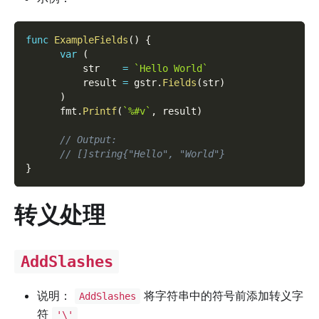
func
ExampleFields
(
)
{
var
(
          str    
=
`Hello World`
          result 
=
 gstr
.
Fields
(
str
)
)
      fmt
.
Printf
(
`%#v`
,
 result
)
// Output:
// []string{"Hello", "World"}
}
转义处理
AddSlashes
说明：
将字符串中的符号前添加转义字
AddSlashes
符
'\'