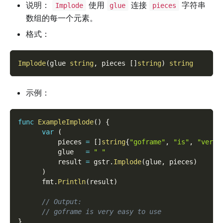
说明：
使用
连接
字符串
Implode
glue
pieces
数组的每一个元素。
格式：
Implode
(
glue 
string
,
 pieces 
[
]
string
)
string
示例：
func
ExampleImplode
(
)
{
var
(
          pieces 
=
[
]
string
{
"goframe"
,
"is"
,
"very"
          glue   
=
" "
          result 
=
 gstr
.
Implode
(
glue
,
 pieces
)
)
      fmt
.
Println
(
result
)
// Output:
// goframe is very easy to use
}