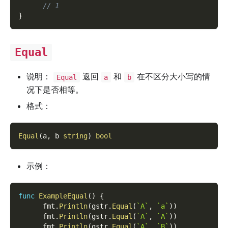
// 1
}
Equal
说明：
返回
和
在不区分大小写的情
Equal
a
b
况下是否相等。
格式：
Equal
(
a
,
 b 
string
)
bool
示例：
func
ExampleEqual
(
)
{
      fmt
.
Println
(
gstr
.
Equal
(
`A`
,
`a`
)
)
      fmt
.
Println
(
gstr
.
Equal
(
`A`
,
`A`
)
)
      fmt
.
Println
(
gstr
.
Equal
(
`A`
,
`B`
)
)