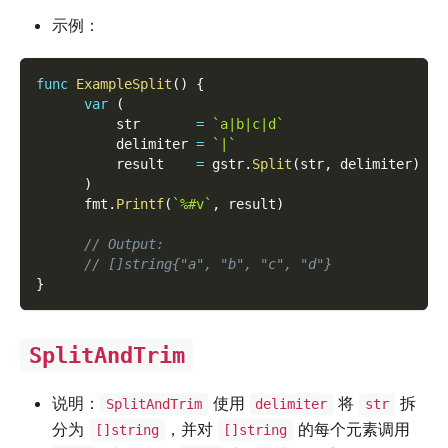
示例：
func
ExampleSplit
(
)
{
var
(
          str       
=
`a|b|c|d`
          delimiter 
=
`|`
          result    
=
 gstr
.
Split
(
str
,
 delimiter
)
)
      fmt
.
Printf
(
`%#v`
,
 result
)
// Output:
// []string{"a", "b", "c", "d"}
}
SplitAndTrim
说明：
使用
将
拆
SplitAndTrim
delimiter
str
分为
，并对
的每个元素调用
[]string
[]string