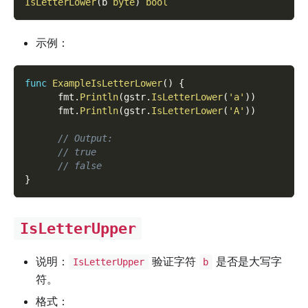
IsLetterLower
(
b 
byte
)
bool
示例：
func
ExampleIsLetterLower
(
)
{
      fmt
.
Println
(
gstr
.
IsLetterLower
(
'a'
)
)
      fmt
.
Println
(
gstr
.
IsLetterLower
(
'A'
)
)
// Output:
// true
// false
}
IsLetterUpper
说明：
验证字符
是否是大写字
IsLetterUpper
b
符。
格式：