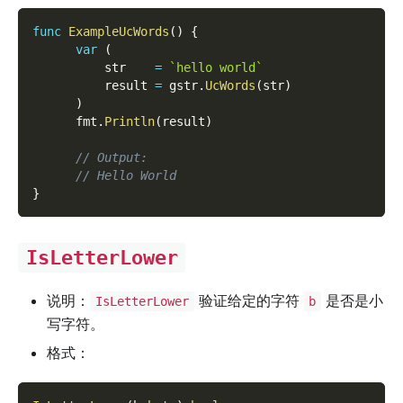
func
ExampleUcWords
(
)
{
var
(
          str    
=
`hello world`
          result 
=
 gstr
.
UcWords
(
str
)
)
      fmt
.
Println
(
result
)
// Output:
// Hello World
}
IsLetterLower
说明：
验证给定的字符
是否是小
IsLetterLower
b
写字符。
格式：