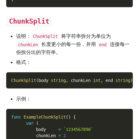
ChunkSplit
说明：
将字符串拆分为单位为
ChunkSplit
长度更小的每一份，并用
连接每一
chunkLen
end
份拆分出的字符串。
格式：
ChunkSplit
(
body 
string
,
 chunkLen 
int
,
 end 
string
)
s
示例：
func
ExampleChunkSplit
(
)
{
var
(
          body     
=
`1234567890`
          chunkLen 
=
2