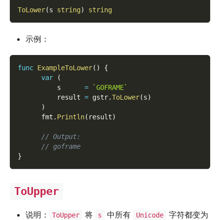
ToLower
(
s 
string
)
string
示例：
func
ExampleToLower
(
)
{
var
(
          s      
=
`GOFRAME`
          result 
=
 gstr
.
ToLower
(
s
)
)
      fmt
.
Println
(
result
)
// Output:
// goframe
}
ToUpper
说明：
将
中所有
字符都变为
ToUpper
s
Unicode