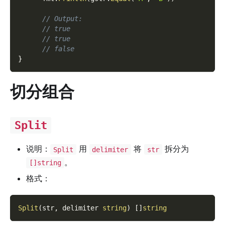
// Output:
// true
// true
// false
}
切分组合
Split
说明：
用
将
拆分为
Split
delimiter
str
。
[]string
格式：
Split
(
str
,
 delimiter 
string
)
[
]
string