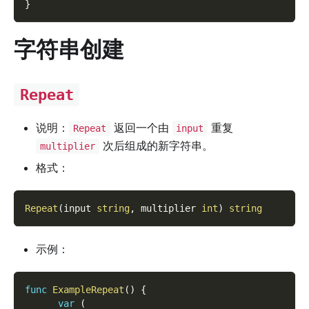
}
字符串创建
Repeat
说明：
返回一个由
重复
Repeat
input
次后组成的新字符串。
multiplier
格式：
Repeat
(
input 
string
,
 multiplier 
int
)
string
示例：
func
ExampleRepeat
(
)
{
var
(