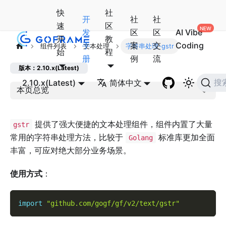
快
社
开
社
社
速
区
发
区
区
AI Vibe
开
教
手
案
交
Coding
组件列表
文本处理
字符串处理-gstr
始
程
册
例
流
版本：2.10.x(Latest)
2.10.x(Latest)
简体中文
搜
本页总览
提供了强大便捷的文本处理组件，组件内置了大量
gstr
常用的字符串处理方法，比较于
标准库更加全面
Golang
丰富，可应对绝大部分业务场景。
使用方式
：
import
"github.com/gogf/gf/v2/text/gstr"