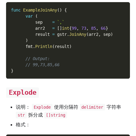
func
ExampleJoinAny
(
)
{
var
(
          sep    
=
`,`
          arr2   
=
[
]
int
{
99
,
73
,
85
,
66
}
          result 
=
 gstr
.
JoinAny
(
arr2
,
 sep
)
)
      fmt
.
Println
(
result
)
// Output:
// 99,73,85,66
}
Explode
说明：
使用分隔符
字符串
Explode
delimiter
拆分成
str
[]string
格式：