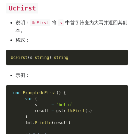
UcFirst
说明：
将
中首字符变为大写并返回其副
UcFirst
s
本。
格式：
UcFirst
(
s 
string
)
string
示例：
func
ExampleUcFirst
(
)
{
var
(
          s      
=
`hello`
          result 
=
 gstr
.
UcFirst
(
s
)
)
      fmt
.
Println
(
result
)