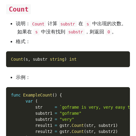
Count
说明：
计算
在
中出现的次数。
Count
substr
s
如果在
中没有找到
，则返回
。
s
substr
0
格式：
Count
(
s
,
 substr 
string
)
int
示例：
func
ExampleCount
(
)
{
var
(
          str     
=
`goframe is very, very easy to 
          substr1 
=
"goframe"
          substr2 
=
"very"
          result1 
=
 gstr
.
Count
(
str
,
 substr1
)
          result2 
=
 gstr
.
Count
(
str
,
 substr2
)