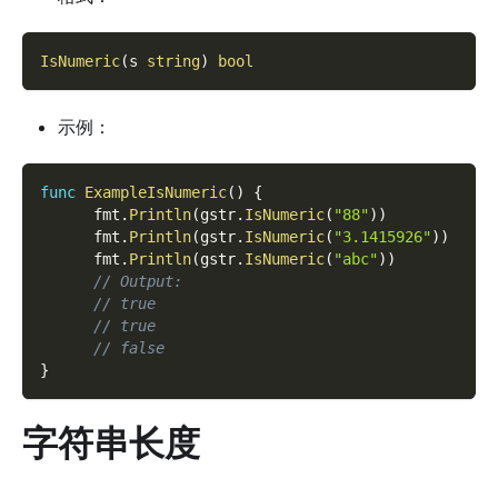
IsNumeric
(
s 
string
)
bool
示例：
func
ExampleIsNumeric
(
)
{
      fmt
.
Println
(
gstr
.
IsNumeric
(
"88"
)
)
      fmt
.
Println
(
gstr
.
IsNumeric
(
"3.1415926"
)
)
      fmt
.
Println
(
gstr
.
IsNumeric
(
"abc"
)
)
// Output:
// true
// true
// false
}
字符串长度