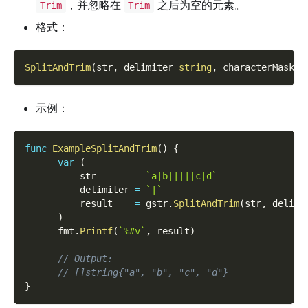
，并忽略在
之后为空的元素。
Trim
Trim
格式：
SplitAndTrim
(
str
,
 delimiter 
string
,
 characterMask 
.
示例：
func
ExampleSplitAndTrim
(
)
{
var
(
          str       
=
`a|b|||||c|d`
          delimiter 
=
`|`
          result    
=
 gstr
.
SplitAndTrim
(
str
,
 delimi
)
      fmt
.
Printf
(
`%#v`
,
 result
)
// Output:
// []string{"a", "b", "c", "d"}
}