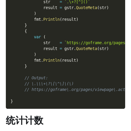
              str    
=
`.\+?[^]()`
              result 
=
 gstr
.
QuoteMeta
(
str
)
)
          fmt
.
Println
(
result
)
}
{
var
(
              str    
=
`https://goframe.org/pages/v
              result 
=
 gstr
.
QuoteMeta
(
str
)
)
          fmt
.
Println
(
result
)
}
// Output:
// \.\\\+\?\[\^\]\(\)
// https://goframe\.org/pages/viewpage\.actio
}
统计计数