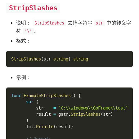
StripSlashes
说明：
去掉字符串
中的转义字
StripSlashes
str
符
。
'\'
格式：
StripSlashes
(
str 
string
)
string
示例：
func
ExampleStripSlashes
(
)
{
var
(
          str    
=
`C:\\windows\\GoFrame\\test`
          result 
=
 gstr
.
StripSlashes
(
str
)
)
      fmt
.
Println
(
result
)