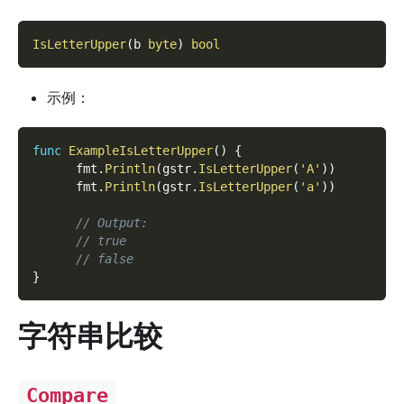
IsLetterUpper
(
b 
byte
)
bool
示例：
func
ExampleIsLetterUpper
(
)
{
      fmt
.
Println
(
gstr
.
IsLetterUpper
(
'A'
)
)
      fmt
.
Println
(
gstr
.
IsLetterUpper
(
'a'
)
)
// Output:
// true
// false
}
字符串比较
Compare