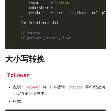
          input      
=
`goframe `
          multiplier 
=
3
          result     
=
 gstr
.
Repeat
(
input
,
 multiplie
)
      fmt
.
Println
(
result
)
// Output:
// goframe goframe goframe
}
大小写转换
ToLower
说明：
将
中所有
字符都变为
ToLower
s
Unicode
小写并返回其副本。
格式：