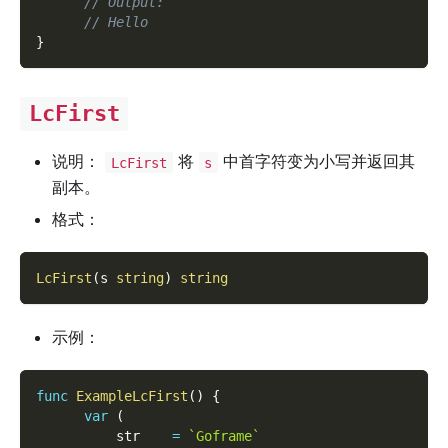
// Output:
// Hello
}
LcFirst
说明：
将
中首字符变为小写并返回其
LcFirst
s
副本。
格式：
LcFirst
(
s 
string
)
string
示例：
func
ExampleLcFirst
(
)
{
var
(
          str    
=
`Goframe`