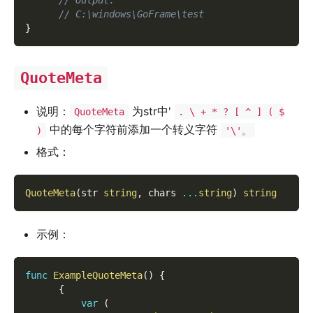
// Output:
// C:\windows\GoFrame\test
}
QuoteMeta
说明：
为str中'
QuoteMeta
. \ + * ? [ ^ ] ( $
中的每个字符前添加一个转义字符
)
'\'。
格式：
QuoteMeta
(
str 
string
,
 chars 
...
string
)
string
示例：
func
ExampleQuoteMeta
(
)
{
{
var
(