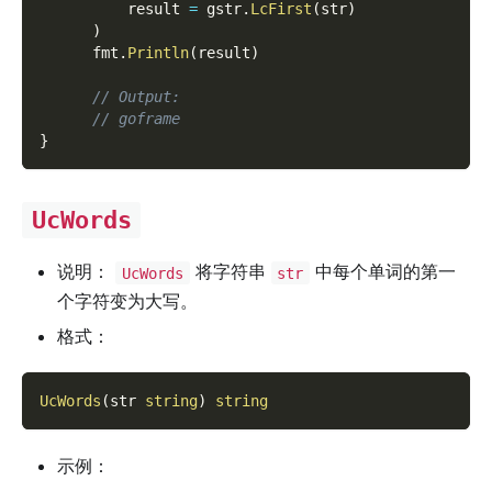
          result 
=
 gstr
.
LcFirst
(
str
)
)
      fmt
.
Println
(
result
)
// Output:
// goframe
}
UcWords
说明：
将字符串
中每个单词的第一
UcWords
str
个字符变为大写。
格式：
UcWords
(
str 
string
)
string
示例：