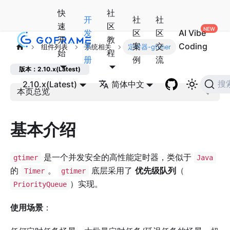
快
社
开
社
社
速
区
发
区
区
AI Vibe
开
教
手
案
交
Coding
组件列表
系统相关
定时器-gtimer
始
程
册
例
流
版本：2.10.x(Latest)
2.10.x(Latest)
简体中文
搜
本页总览
基本介绍
是一个并发安全的高性能定时器，类似于
gtimer
Java
的
。
底层采用了
优先级队列
（
Timer
gtimer
）实现。
PriorityQueue
使用场景
：