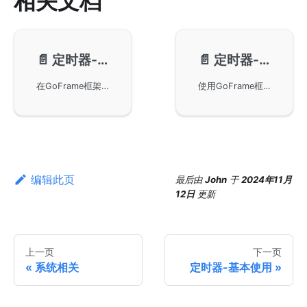
相关文档
📄️
定时器-基本使用
📄️
定时器-性能测试
在GoFrame框架中使用定时器组件，包括基本使用、单例任务、延迟任务以及通过SetTimeout和SetInterval方法进行定时操作。详细讲解了这些定时任务的实现方式和执行结果，并展示了如何使用Exit方法退出定时任务。
使用GoFrame框架在Linux环境下进行定时器性能测试的详细信息。通过对Benchmark_Add和Benchmark_StartStop的对比，能够更清晰地了解到定时器在不同操作下的效率和资源分配情况。测试结果显示出Go语言在执行定时器操作时的高效性能指标，从而为开发者在使用GoFrame中提供更好的参考。
编辑此页
最后
由
John
于
2024年11月
12日
更新
上一页
下一页
系统相关
定时器-基本使用