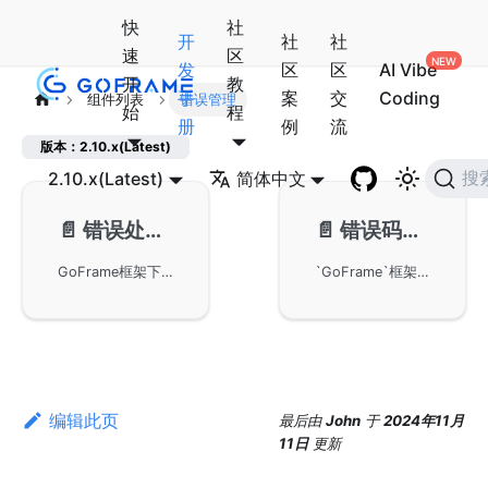
快
社
开
社
社
速
区
发
区
区
AI Vibe
开
教
手
案
交
Coding
组件列表
错误管理
始
程
册
例
流
版本：2.10.x(Latest)
2.10.x(Latest)
简体中文
搜
📄️
错误处理-gerror
📄️
错误码接口-gcode
GoFrame框架下的gerror模块用于错误处理。gerror模块作为GoFrame的核心组件，提供了统一的错误处理机制，提升了代码的可读性和可维护性，适用于Go语言的软件开发。
`GoFrame`框架`gcode`错误码接口组件的使用，作为错误处理核心组件之一。`gcode`提供标准化的错误码接口设计，支持自定义错误码实现、内置错误码、错误码方法和扩展等功能。帮助开发者构建稳定、可靠的应用程序，确保系统的高可用性和可维护性。详细内容请参考错误处理-错误码接口章节，了解接口定义、实现方式和最佳实践。
编辑此页
最后
由
John
于
2024年11月
11日
更新