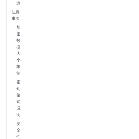
测
注意
事项
加
密
数
据
大
小
限
制
密
钥
格
式
说
明
安
全
性