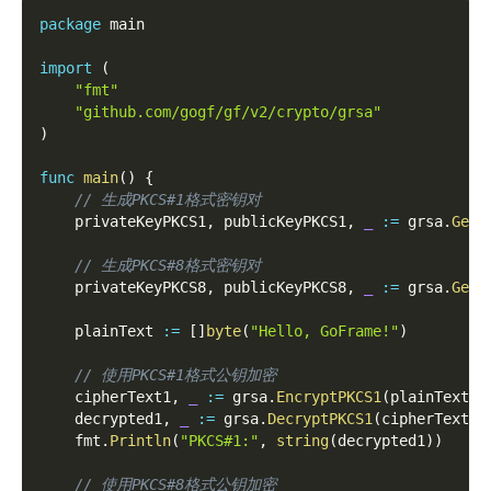
package
 main
import
(
"fmt"
"github.com/gogf/gf/v2/crypto/grsa"
)
func
main
(
)
{
// 生成PKCS#1格式密钥对
    privateKeyPKCS1
,
 publicKeyPKCS1
,
_
:=
 grsa
.
Gene
// 生成PKCS#8格式密钥对
    privateKeyPKCS8
,
 publicKeyPKCS8
,
_
:=
 grsa
.
Gene
    plainText 
:=
[
]
byte
(
"Hello, GoFrame!"
)
// 使用PKCS#1格式公钥加密
    cipherText1
,
_
:=
 grsa
.
EncryptPKCS1
(
plainText
,
 
    decrypted1
,
_
:=
 grsa
.
DecryptPKCS1
(
cipherText1
,
    fmt
.
Println
(
"PKCS#1:"
,
string
(
decrypted1
)
)
// 使用PKCS#8格式公钥加密