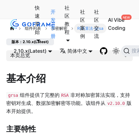
快
社
开
社
社
速
区
发
区
区
AI Vibe
开
教
手
案
交
Coding
组件列表
加密解密
RSA算法-grsa
始
程
册
例
流
版本：2.10.x(Latest)
2.10.x(Latest)
简体中文
搜
本页总览
基本介绍
组件提供了完整的
非对称加密算法实现，支持
grsa
RSA
密钥对生成、数据加密解密等功能。该组件从
版
v2.10.0
本开始提供。
主要特性