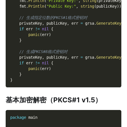
    fmt
.
Println
(
"Private Key:"
,
string
(
privateKey
)
)
    fmt
.
Println
(
"Public Key:"
,
string
(
publicKey
)
)
// 生成指定位数的PKCS#1格式密钥对
    privateKey
,
 publicKey
,
 err 
=
 grsa
.
GenerateKeyPa
if
 err 
!=
nil
{
panic
(
err
)
}
// 生成PKCS#8格式密钥对
    privateKey
,
 publicKey
,
 err 
=
 grsa
.
GenerateKeyPa
if
 err 
!=
nil
{
panic
(
err
)
}
}
基本加密解密（PKCS#1 v1.5）
package
 main