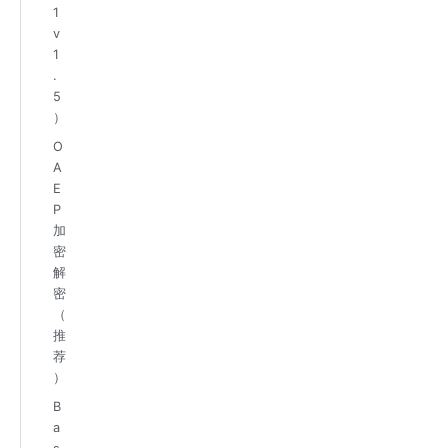
1
v
1
.
5
）
O
A
E
P
加
密
解
密
（
推
荐
）
B
a