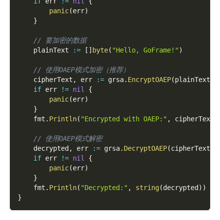
if
 err 
!=
nil
{
panic
(
err
)
}
// 要加密的数据
    plainText 
:=
[
]
byte
(
"Hello, GoFrame!"
)
// 使用OAEP模式加密（推荐）
    cipherText
,
 err 
:=
 grsa
.
EncryptOAEP
(
plainText
,
 
if
 err 
!=
nil
{
panic
(
err
)
}
    fmt
.
Println
(
"Encrypted with OAEP:"
,
 cipherText
)
// 使用OAEP模式解密
    decrypted
,
 err 
:=
 grsa
.
DecryptOAEP
(
cipherText
,
 
if
 err 
!=
nil
{
panic
(
err
)
}
    fmt
.
Println
(
"Decrypted:"
,
string
(
decrypted
)
)
}