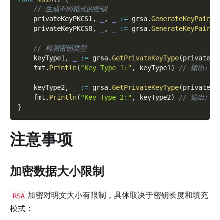
// 生成不同格式的密钥
    privateKeyPKCS1
,
_
,
_
:=
 grsa
.
GenerateKeyPair
(
2
    privateKeyPKCS8
,
_
,
_
:=
 grsa
.
GenerateKeyPairPK
// 检测密钥类型
    keyType1
,
_
:=
 grsa
.
GetPrivateKeyType
(
privateKe
    fmt
.
Println
(
"Key Type 1:"
,
 keyType1
)
// 输出: PK
    keyType2
,
_
:=
 grsa
.
GetPrivateKeyType
(
privateKe
    fmt
.
Println
(
"Key Type 2:"
,
 keyType2
)
// 输出: PK
}
注意事项
加密数据大小限制
加密对明文大小有限制，具体取决于密钥长度和填充
RSA
模式：