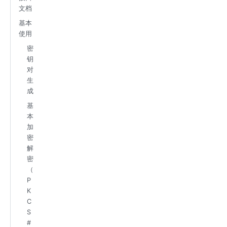
文档
基本
使用
密
钥
对
生
成
基
本
加
密
解
密
（
P
K
C
S
#