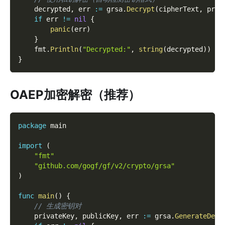
    decrypted
,
 err 
:=
 grsa
.
Decrypt
(
cipherText
,
 priv
if
 err 
!=
nil
{
panic
(
err
)
}
    fmt
.
Println
(
"Decrypted:"
,
string
(
decrypted
)
)
}
OAEP加密解密（推荐）
package
 main
import
(
"fmt"
"github.com/gogf/gf/v2/crypto/grsa"
)
func
main
(
)
{
// 生成密钥对
    privateKey
,
 publicKey
,
 err 
:=
 grsa
.
GenerateDefa