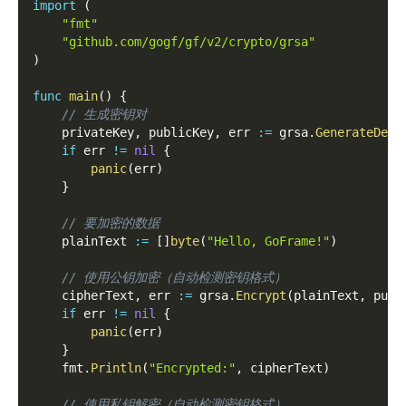
import
(
"fmt"
"github.com/gogf/gf/v2/crypto/grsa"
)
func
main
(
)
{
// 生成密钥对
    privateKey
,
 publicKey
,
 err 
:=
 grsa
.
GenerateDefa
if
 err 
!=
nil
{
panic
(
err
)
}
// 要加密的数据
    plainText 
:=
[
]
byte
(
"Hello, GoFrame!"
)
// 使用公钥加密（自动检测密钥格式）
    cipherText
,
 err 
:=
 grsa
.
Encrypt
(
plainText
,
 publ
if
 err 
!=
nil
{
panic
(
err
)
}
    fmt
.
Println
(
"Encrypted:"
,
 cipherText
)
// 使用私钥解密（自动检测密钥格式）