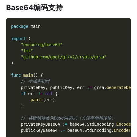
Base64编码支持
package
 main
import
(
"encoding/base64"
"fmt"
"github.com/gogf/gf/v2/crypto/grsa"
)
func
main
(
)
{
// 生成密钥对
    privateKey
,
 publicKey
,
 err 
:=
 grsa
.
GenerateDefa
if
 err 
!=
nil
{
panic
(
err
)
}
// 将密钥转换为Base64格式（方便存储和传输）
    privateKeyBase64 
:=
 base64
.
StdEncoding
.
EncodeTo
    publicKeyBase64 
:=
 base64
.
StdEncoding
.
EncodeToS