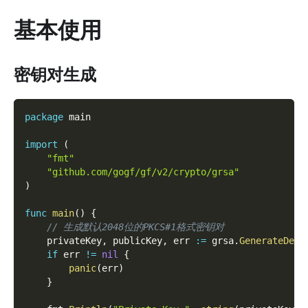
基本使用
密钥对生成
package
 main
import
(
"fmt"
"github.com/gogf/gf/v2/crypto/grsa"
)
func
main
(
)
{
// 生成默认2048位的PKCS#1格式密钥对
    privateKey
,
 publicKey
,
 err 
:=
 grsa
.
GenerateDefa
if
 err 
!=
nil
{
panic
(
err
)
}