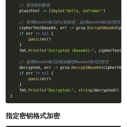
// 要加密的数据
    plainText 
:=
[
]
byte
(
"Hello, GoFrame!"
)
// 使用Base64格式的公钥加密，返回Base64格式的密文
    cipherTextBase64
,
 err 
:=
 grsa
.
EncryptBase64
(
pla
if
 err 
!=
nil
{
panic
(
err
)
}
    fmt
.
Println
(
"Encrypted (Base64):"
,
 cipherTextBa
// 使用Base64格式的私钥解密Base64格式的密文
    decrypted
,
 err 
:=
 grsa
.
DecryptBase64
(
cipherText
if
 err 
!=
nil
{
panic
(
err
)
}
    fmt
.
Println
(
"Decrypted:"
,
string
(
decrypted
)
)
}
指定密钥格式加密