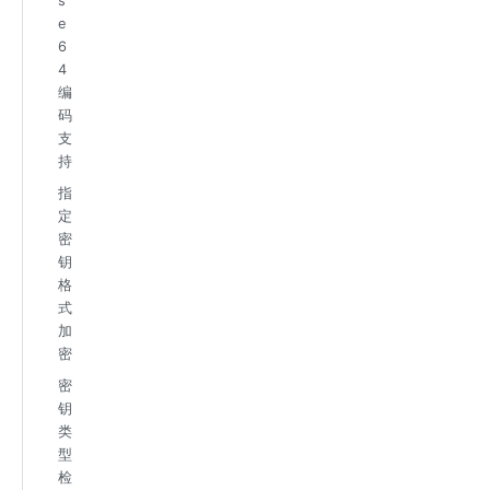
s
e
6
4
编
码
支
持
指
定
密
钥
格
式
加
密
密
钥
类
型
检