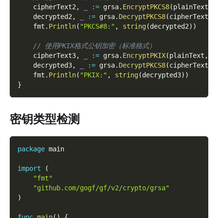
    cipherText2
,
_
:=
 grsa
.
EncryptPKCS8
(
plainText
,
 
    decrypted2
,
_
:=
 grsa
.
DecryptPKCS8
(
cipherText2
,
    fmt
.
Println
(
"PKCS#8:"
,
string
(
decrypted2
)
)
// 使用PKIX格式公钥加密（标准格式）
    cipherText3
,
_
:=
 grsa
.
EncryptPKIX
(
plainText
,
 p
    decrypted3
,
_
:=
 grsa
.
DecryptPKCS8
(
cipherText3
,
    fmt
.
Println
(
"PKIX:"
,
string
(
decrypted3
)
)
}
密钥类型检测
package
 main
import
(
"fmt"
"github.com/gogf/gf/v2/crypto/grsa"
)
func
main
(
)
{