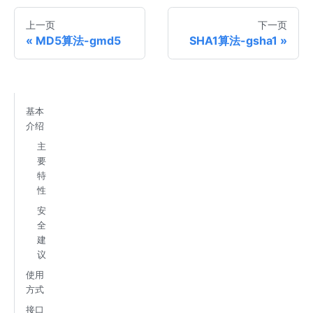
上一页
下一页
MD5算法-gmd5
SHA1算法-gsha1
基本
介绍
主
要
特
性
安
全
建
议
使用
方式
接口