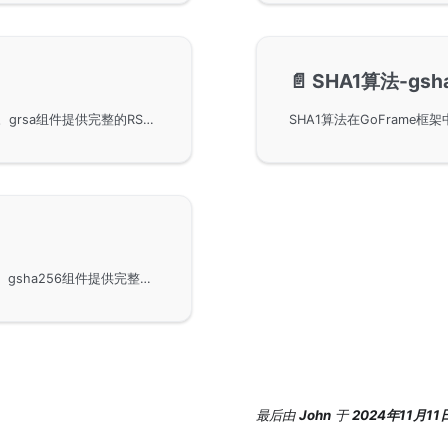
📄️
SHA1算法-gsh
在GoFrame框架中使用RSA算法进行加密解密操作。grsa组件提供完整的RSA加密支持，包括密钥对生成、公钥加密、私钥解密、多种填充模式（PKCS1、OAEP）和密钥格式（PEM、DER、Base64），适用于安全数据传输和数字签名场景。
在GoFrame框架中使用SHA256算法进行哈希计算。gsha256组件提供完整的SHA256哈希功能，支持字符串、字节数组、文件的哈希计算，以及HMAC-SHA256签名验证，适用于数据完整性校验、密码存储、数字签名等场景。
最后
由
John
于
2024年11月11