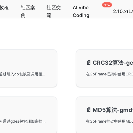
教程
社区案
社区交
AI Vibe
2.10.x(L
例
流
Coding
📄️
CRC32算法-gc
在GoFrame框架中使用AES算法进行数据加解密。通过引入go包以及调用相关功能函数，用户可以实现安全的数据传输和存储。特别注意在加解密过程中如果数据经过其他编码如base64，则需要准确解码和编码，以确保数据的完整性和安全性。
📄️
MD5算法-gmd
在GoFrame框架中使用DES算法的方式，展示了如何通过gdes包实现加密操作。通过链接至官方接口文档以便开发者获取更多技术细节。在包中支持两种补位方式，并对三倍长DES算法的密钥使用进行了特殊说明，以确保数据安全性。