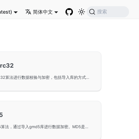
atest)
简体中文
搜索
rc32
在GoFrame框架中使用CRC32算法进行数据校验与加密，包括导入库的方式和相关接口文档链接，帮助开发者有效利用gcrc32模块进行数据完整性验证。
5
在GoFrame框架中使用MD5算法，通过导入gmd5库进行数据加密。MD5是一种常用的哈希函数，用于保证数据的完整性和安全性。在GoFrame中可以方便地对数据进行MD5加密，实现简单且高效的数据安全保护。