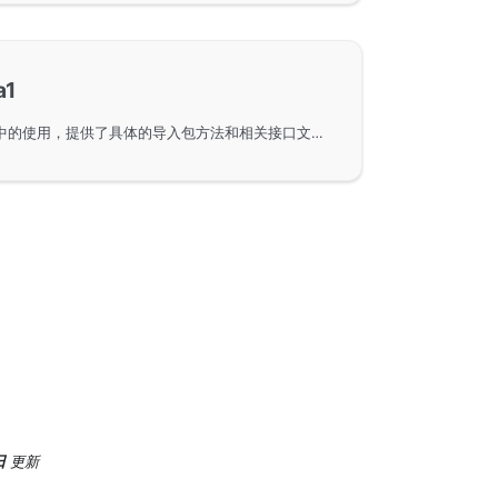
a1
SHA1算法在GoFrame框架中的使用，提供了具体的导入包方法和相关接口文档链接，帮助用户在使用Go语言进行加密和数据安全时有效应用SHA1算法。
日
更新