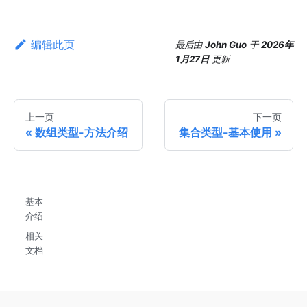
编辑此页
最后
由
John Guo
于
2026年
1月27日
更新
上一页
下一页
数组类型-方法介绍
集合类型-基本使用
基本
介绍
相关
文档