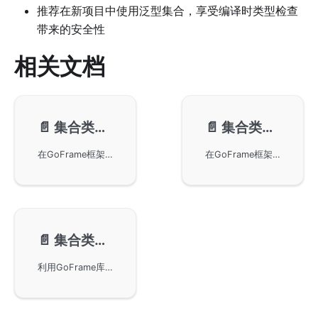
推荐在新项目中使用泛型集合，享受编译时类型检查
带来的安全性
相关文档
📄️
集合类型-基本使用
📄️
集合类型-性能测试
在GoFrame框架中使用集合类型及其基本操作方法，包括集合的创建、添加、删除、遍历等，并探讨了交集、差集、并集、补集等高级操作。v2.10版本新增泛型集合TSet，提供类型安全的集合操作。此外，文章还详细解释了包含判断、集合项出栈、子集判断、判断性写入等功能，并以代码示例展示了如何进行JSON序列化和反序列化处理。
在GoFrame框架中集合类型的性能测试结果，包含各种数据类型如整数、任意数据类型和字符串的集合操作的基准测试。这些基准测试展示了不同集合操作的性能指标，帮助开发者优化代码性能并在使用GoFrame框架构建高效应用时提高效率。
📄️
集合类型-方法介绍
利用GoFrame库实现集合类型的基本操作方法，包括创建集合、新增元素、集合运算、元素检查与删除、集合迭代等多种功能，还提供了具体的代码示例以帮助理解和应用这些方法。