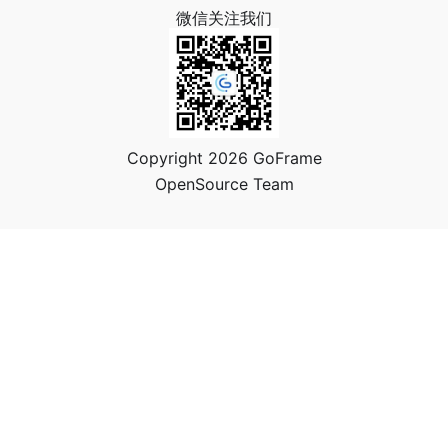
微信关注我们
Copyright 2026 GoFrame
OpenSource Team