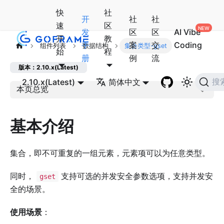
快
社
开
社
社
速
区
发
区
区
AI Vibe
开
教
手
案
交
Coding
组件列表
数据结构
集合类型-gset
始
程
册
例
流
版本：2.10.x(Latest)
2.10.x(Latest)
简体中文
搜
本页总览
基本介绍
集合，即不可重复的一组元素，元素项可以为任意类型。
同时，
支持可选的并发安全参数选项，支持并发安
gset
全的场景。
使用场景
：