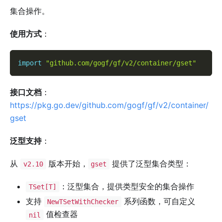
集合操作。
使用方式
：
import
"github.com/gogf/gf/v2/container/gset"
接口文档
：
https://pkg.go.dev/github.com/gogf/gf/v2/container/
gset
泛型支持
：
从
版本开始，
提供了泛型集合类型：
v2.10
gset
：泛型集合，提供类型安全的集合操作
TSet[T]
支持
系列函数，可自定义
NewTSetWithChecker
值检查器
nil