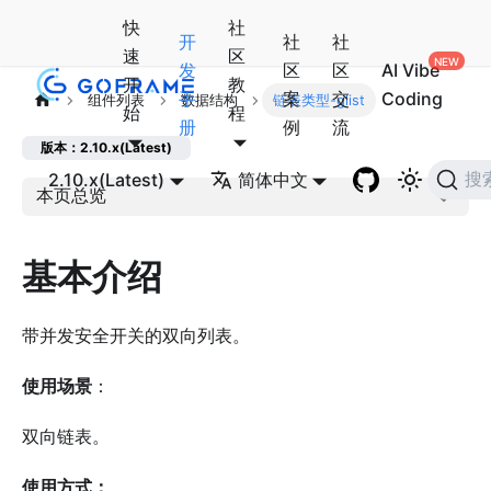
快
社
开
社
社
速
区
发
区
区
AI Vibe
开
教
手
案
交
Coding
组件列表
数据结构
链表类型-glist
始
程
册
例
流
版本：2.10.x(Latest)
2.10.x(Latest)
简体中文
搜
本页总览
基本介绍
带并发安全开关的双向列表。
使用场景
：
双向链表。
使用方式：