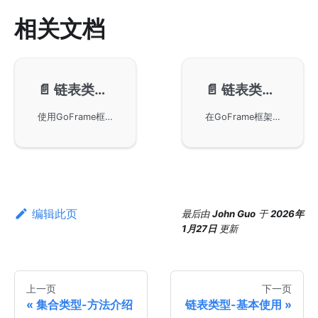
相关文档
📄️
链表类型-基本使用
📄️
链表类型-性能测试
使用GoFrame框架中的glist容器进行链表操作，包括基本使用、链表遍历、元素入栈与出栈、插入与移动操作、串联与移除操作以及JSON序列化反序列化。v2.10版本新增泛型链表TList，提供类型安全的链表操作。示例代码展示了在非并发安全与并发安全场景下的不同操作，帮助理解Go语言中链表的应用。
在GoFrame框架下，链表(container/glist)的性能测试结果。通过一系列基准测试，包括PushBack、PushFront、Len、PopFront和PopBack，评估了链表操作的效率和性能，以帮助开发者优化代码性能。
编辑此页
最后
由
John Guo
于
2026年
1月27日
更新
上一页
下一页
集合类型-方法介绍
链表类型-基本使用