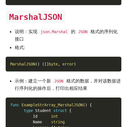
MarshalJSON
说明：实现
的
格式的序列化
json.Marshal
JSON
接口
格式:
MarshalJSON
(
)
(
[
]
byte
,
error
)
示例：建立一个新
格式的数据，并对该数据进
JSON
行序列化的操作后，打印出相应结果
func
ExampleStrArray_MarshalJSON
(
)
{
type
 Student 
struct
{
          Id      
int
          Name    
string