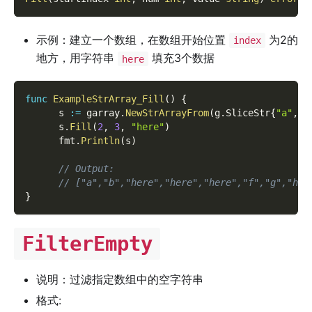
示例：建立一个数组，在数组开始位置
为2的
index
地方，用字符串
填充3个数据
here
func
ExampleStrArray_Fill
(
)
{
      s 
:=
 garray
.
NewStrArrayFrom
(
g
.
SliceStr
{
"a"
,
"
      s
.
Fill
(
2
,
3
,
"here"
)
      fmt
.
Println
(
s
)
// Output:
// ["a","b","here","here","here","f","g","h"]
}
FilterEmpty
说明：过滤指定数组中的空字符串
格式: