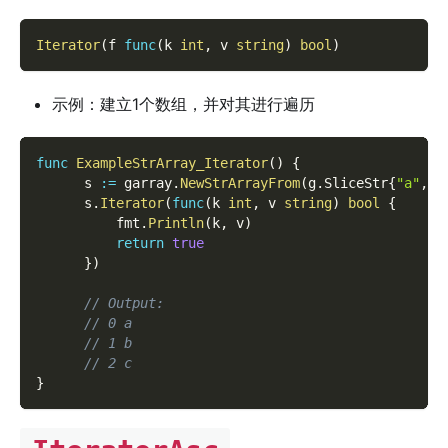
Iterator
(
f 
func
(
k 
int
,
 v 
string
)
bool
)
示例：建立1个数组，并对其进行遍历
func
ExampleStrArray_Iterator
(
)
{
      s 
:=
 garray
.
NewStrArrayFrom
(
g
.
SliceStr
{
"a"
,
"
      s
.
Iterator
(
func
(
k 
int
,
 v 
string
)
bool
{
          fmt
.
Println
(
k
,
 v
)
return
true
}
)
// Output:
// 0 a
// 1 b
// 2 c
}