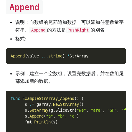
Append
说明：向数组的尾部追加数据，可以添加任意数量字
符串。
的方法是
的别名
Append
PushRight
格式:
Append
(
value 
...
string
)
*
StrArray
示例：建立一个空数组，设置完数据后，并在数组尾
部添加新的数据。
func
ExampleStrArray_Append
(
)
{
      s 
:=
 garray
.
NewStrArray
(
)
      s
.
SetArray
(
g
.
SliceStr
{
"We"
,
"are"
,
"GF"
,
"fan
      s
.
Append
(
"a"
,
"b"
,
"c"
)
      fmt
.
Println
(
s
)