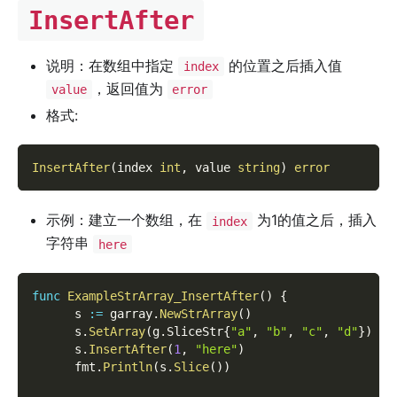
InsertAfter
说明：在数组中指定
的位置之后插入值
index
，返回值为
value
error
格式:
InsertAfter
(
index 
int
,
 value 
string
)
error
示例：建立一个数组，在
为1的值之后，插入
index
字符串
here
func
ExampleStrArray_InsertAfter
(
)
{
      s 
:=
 garray
.
NewStrArray
(
)
      s
.
SetArray
(
g
.
SliceStr
{
"a"
,
"b"
,
"c"
,
"d"
}
)
      s
.
InsertAfter
(
1
,
"here"
)
      fmt
.
Println
(
s
.
Slice
(
)
)