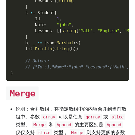
          Lessons 
[
]
string
}
      s 
:=
 Student
{
          Id
:
1
,
          Name
:
"john"
,
          Lessons
:
[
]
string
{
"Math"
,
"English"
,
"Mus
}
      b
,
_
:=
 json
.
Marshal
(
s
)
      fmt
.
Println
(
string
(
b
)
)
// Output:
// {"Id":1,"Name":"john","Lessons":["Math","E
}
Merge
说明：合并数组，将指定数组中的内容合并到当前数
组中。参数
可以是任意
或
array
garray
slice
类型。
和
的主要区别是
Merge
Append
Append
仅仅支持
类型，
则支持更多的参数
slice
Merge