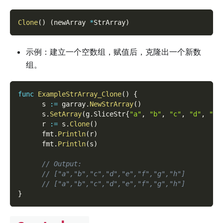
Clone
(
)
(
newArray 
*
StrArray
)
示例：建立一个空数组，赋值后，克隆出一个新数
组。
func
ExampleStrArray_Clone
(
)
{
      s 
:=
 garray
.
NewStrArray
(
)
      s
.
SetArray
(
g
.
SliceStr
{
"a"
,
"b"
,
"c"
,
"d"
,
"e"
      r 
:=
 s
.
Clone
(
)
      fmt
.
Println
(
r
)
      fmt
.
Println
(
s
)
// Output:
// ["a","b","c","d","e","f","g","h"]
// ["a","b","c","d","e","f","g","h"]
}