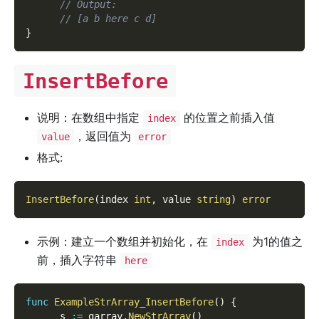
// Output:
// [a b here c d]
}
InsertBefore
说明：在数组中指定
的位置之前插入值
index
，返回值为
value
error
格式:
InsertBefore
(
index 
int
,
 value 
string
)
error
示例：建立一个数组并初始化，在
为1的值之
index
前，插入字符串
here
func
ExampleStrArray_InsertBefore
(
)
{
      s 
:=
 garray
.
NewStrArray
(
)