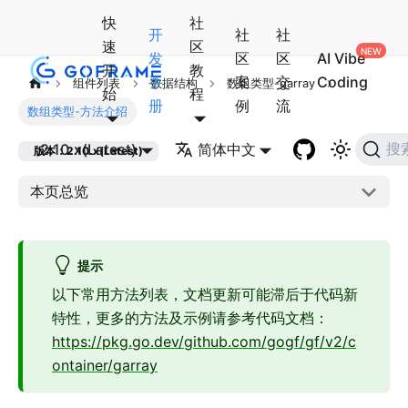
快
社
开
社
社
速
区
发
区
区
AI Vibe
开
教
手
案
交
Coding
组件列表
数据结构
数组类型-garray
始
程
册
例
流
数组类型-方法介绍
2.10.x(Latest)
简体中文
搜
版本：2.10.x(Latest)
本页总览
提示
以下常用方法列表，文档更新可能滞后于代码新
特性，更多的方法及示例请参考代码文档：
https://pkg.go.dev/github.com/gogf/gf/v2/c
ontainer/garray