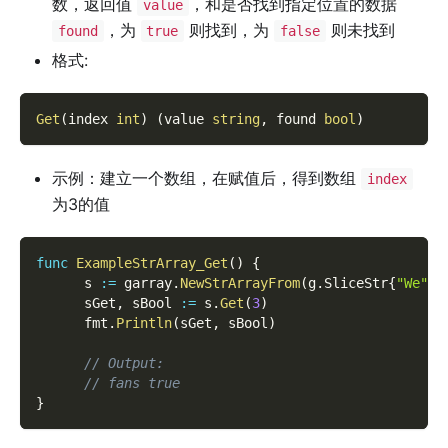
数，返回值
，和是否找到指定位置的数据
value
，为
则找到，为
则未找到
found
true
false
格式:
Get
(
index 
int
)
(
value 
string
,
 found 
bool
)
示例：建立一个数组，在赋值后，得到数组
index
为3的值
func
ExampleStrArray_Get
(
)
{
      s 
:=
 garray
.
NewStrArrayFrom
(
g
.
SliceStr
{
"We"
,
      sGet
,
 sBool 
:=
 s
.
Get
(
3
)
      fmt
.
Println
(
sGet
,
 sBool
)
// Output:
// fans true
}