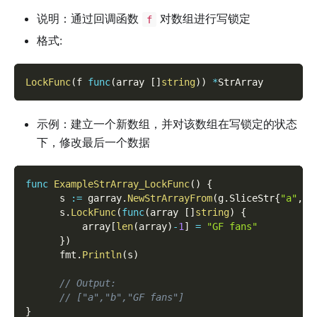
说明：通过回调函数
对数组进行写锁定
f
格式:
LockFunc
(
f 
func
(
array 
[
]
string
)
)
*
StrArray
示例：建立一个新数组，并对该数组在写锁定的状态
下，修改最后一个数据
func
ExampleStrArray_LockFunc
(
)
{
      s 
:=
 garray
.
NewStrArrayFrom
(
g
.
SliceStr
{
"a"
,
"
      s
.
LockFunc
(
func
(
array 
[
]
string
)
{
          array
[
len
(
array
)
-
1
]
=
"GF fans"
}
)
      fmt
.
Println
(
s
)
// Output:
// ["a","b","GF fans"]
}