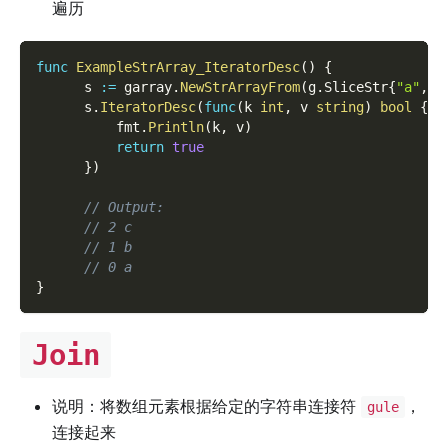
遍历
func
ExampleStrArray_IteratorDesc
(
)
{
      s 
:=
 garray
.
NewStrArrayFrom
(
g
.
SliceStr
{
"a"
,
"
      s
.
IteratorDesc
(
func
(
k 
int
,
 v 
string
)
bool
{
          fmt
.
Println
(
k
,
 v
)
return
true
}
)
// Output:
// 2 c
// 1 b
// 0 a
}
Join
说明：将数组元素根据给定的字符串连接符
，
gule
连接起来