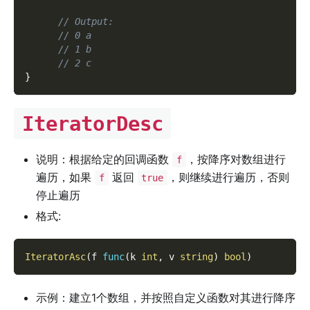
// Output:
// 0 a
// 1 b
// 2 c
}
IteratorDesc
说明：根据给定的回调函数
，按降序对数组进行
f
遍历，如果
返回
，则继续进行遍历，否则
f
true
停止遍历
格式:
IteratorAsc
(
f 
func
(
k 
int
,
 v 
string
)
bool
)
示例：建立1个数组，并按照自定义函数对其进行降序