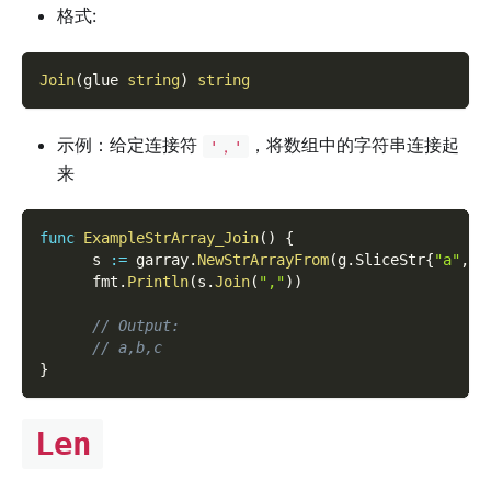
格式:
Join
(
glue 
string
)
string
示例：给定连接符
，将数组中的字符串连接起
'，'
来
func
ExampleStrArray_Join
(
)
{
      s 
:=
 garray
.
NewStrArrayFrom
(
g
.
SliceStr
{
"a"
,
"
      fmt
.
Println
(
s
.
Join
(
","
)
)
// Output:
// a,b,c
}
Len