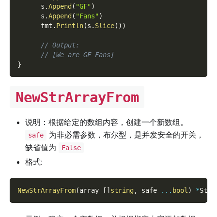
      s
.
Append
(
"GF"
)
      s
.
Append
(
"Fans"
)
      fmt
.
Println
(
s
.
Slice
(
)
)
// Output:
// [We are GF Fans]
}
NewStrArrayFrom
说明：根据给定的数组内容，创建一个新数组。
为非必需参数，布尔型，是并发安全的开关，
safe
缺省值为
False
格式:
NewStrArrayFrom
(
array 
[
]
string
,
 safe 
...
bool
)
*
StrA