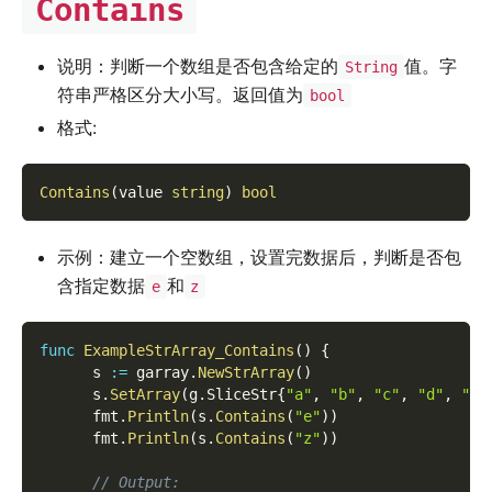
Contains
说明：判断一个数组是否包含给定的
值。字
String
符串严格区分大小写。返回值为
bool
格式:
Contains
(
value 
string
)
bool
示例：建立一个空数组，设置完数据后，判断是否包
含指定数据
和
e
z
func
ExampleStrArray_Contains
(
)
{
      s 
:=
 garray
.
NewStrArray
(
)
      s
.
SetArray
(
g
.
SliceStr
{
"a"
,
"b"
,
"c"
,
"d"
,
"e"
      fmt
.
Println
(
s
.
Contains
(
"e"
)
)
      fmt
.
Println
(
s
.
Contains
(
"z"
)
)
// Output: