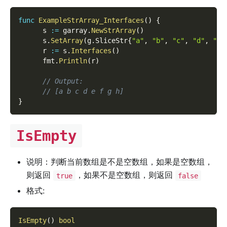
func
ExampleStrArray_Interfaces
(
)
{
      s 
:=
 garray
.
NewStrArray
(
)
      s
.
SetArray
(
g
.
SliceStr
{
"a"
,
"b"
,
"c"
,
"d"
,
"e"
      r 
:=
 s
.
Interfaces
(
)
      fmt
.
Println
(
r
)
// Output:
// [a b c d e f g h]
}
IsEmpty
说明：判断当前数组是不是空数组，如果是空数组，
则返回
，如果不是空数组，则返回
true
false
格式:
IsEmpty
(
)
bool