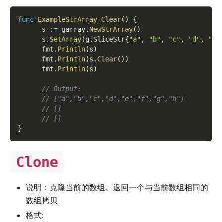
func
ExampleStrArray_Clear
(
)
{
      s 
:=
 garray
.
NewStrArray
(
)
      s
.
SetArray
(
g
.
SliceStr
{
"a"
,
"b"
,
"c"
,
"d"
,
"e"
      fmt
.
Println
(
s
)
      fmt
.
Println
(
s
.
Clear
(
)
)
      fmt
.
Println
(
s
)
// Output:
// ["a","b","c","d","e","f","g","h"]
// []
// []
}
Clone
说明：克隆当前的数组。返回一个与当前数组相同的
数组拷贝
格式: