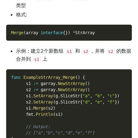
类型
格式:
Merge
(
array 
interface
{
}
)
*
StrArray
示例：建立2个新数组
和
，并将
的数据
s1
s2
s2
合并到
上
s1
func
ExampleStrArray_Merge
(
)
{
      s1 
:=
 garray
.
NewStrArray
(
)
      s2 
:=
 garray
.
NewStrArray
(
)
      s1
.
SetArray
(
g
.
SliceStr
{
"a"
,
"b"
,
"c"
}
)
      s2
.
SetArray
(
g
.
SliceStr
{
"d"
,
"e"
,
"f"
}
)
      s1
.
Merge
(
s2
)
      fmt
.
Println
(
s1
)
// Output:
// ["a","b","c","d","e","f"]