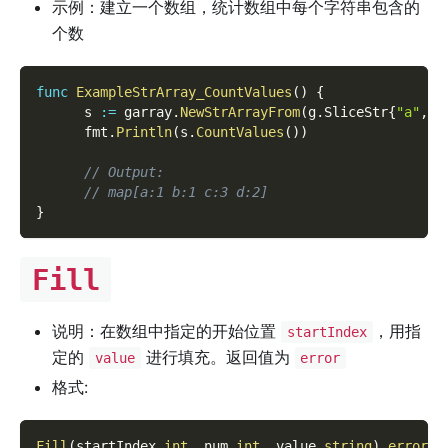
示例：建立一个数组，统计数组中每个字符串包含的
个数
func
ExampleStrArray_CountValues
(
)
{
      s 
:=
 garray
.
NewStrArrayFrom
(
g
.
SliceStr
{
"a"
,
"
      fmt
.
Println
(
s
.
CountValues
(
)
)
// Output:
// map[a:1 b:1 c:3 d:2]
}
Fill
说明：在数组中指定的开始位置
，用指
startIndex
定的
进行填充。返回值为
value
error
格式:
Fill
(
startIndex 
int
,
 num 
int
,
 value 
string
)
error