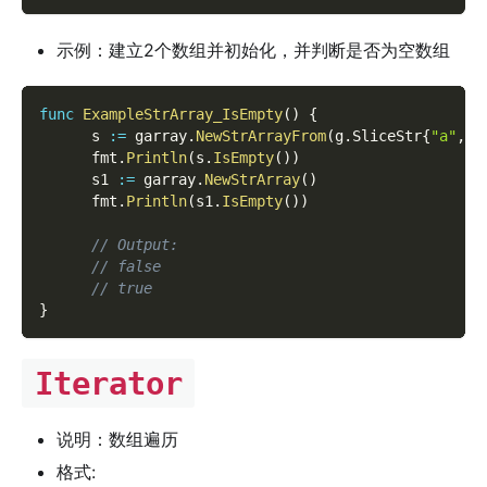
示例：建立2个数组并初始化，并判断是否为空数组
func
ExampleStrArray_IsEmpty
(
)
{
      s 
:=
 garray
.
NewStrArrayFrom
(
g
.
SliceStr
{
"a"
,
"
      fmt
.
Println
(
s
.
IsEmpty
(
)
)
      s1 
:=
 garray
.
NewStrArray
(
)
      fmt
.
Println
(
s1
.
IsEmpty
(
)
)
// Output:
// false
// true
}
Iterator
说明：数组遍历
格式: