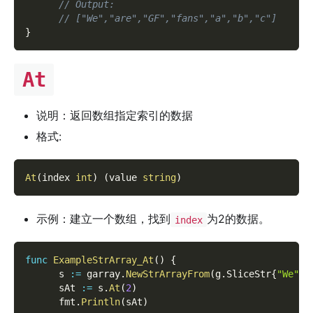
// Output:
// ["We","are","GF","fans","a","b","c"]
}
At
说明：返回数组指定索引的数据
格式:
At
(
index 
int
)
(
value 
string
)
示例：建立一个数组，找到
为2的数据。
index
func
ExampleStrArray_At
(
)
{
      s 
:=
 garray
.
NewStrArrayFrom
(
g
.
SliceStr
{
"We"
,
      sAt 
:=
 s
.
At
(
2
)
      fmt
.
Println
(
sAt
)