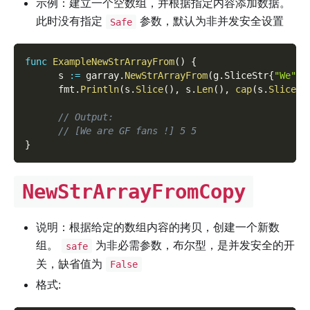
示例：建立一个空数组，并根据指定内容添加数据。
此时没有指定
参数，默认为非并发安全设置
Safe
func
ExampleNewStrArrayFrom
(
)
{
      s 
:=
 garray
.
NewStrArrayFrom
(
g
.
SliceStr
{
"We"
,
      fmt
.
Println
(
s
.
Slice
(
)
,
 s
.
Len
(
)
,
cap
(
s
.
Slice
(
)
// Output:
// [We are GF fans !] 5 5
}
NewStrArrayFromCopy
说明：根据给定的数组内容的拷贝，创建一个新数
组。
为非必需参数，布尔型，是并发安全的开
safe
关，缺省值为
False
格式: