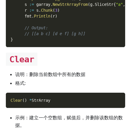
      s 
:=
 garray
.
NewStrArrayFrom
(
g
.
SliceStr
{
"a"
,
"
      r 
:=
 s
.
Chunk
(
3
)
      fmt
.
Println
(
r
)
// Output:
// [[a b c] [d e f] [g h]]
}
Clear
说明：删除当前数组中所有的数据
格式:
Clear
(
)
*
StrArray
示例：建立一个空数组，赋值后，并删除该数组的数
据。