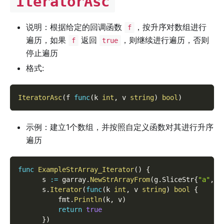
IteratorAsc
说明：根据给定的回调函数
，按升序对数组进行
f
遍历，如果
返回
，则继续进行遍历，否则
f
true
停止遍历
格式:
IteratorAsc
(
f 
func
(
k 
int
,
 v 
string
)
bool
)
示例：建立1个数组，并按照自定义函数对其进行升序
遍历
func
ExampleStrArray_Iterator
(
)
{
      s 
:=
 garray
.
NewStrArrayFrom
(
g
.
SliceStr
{
"a"
,
"
      s
.
Iterator
(
func
(
k 
int
,
 v 
string
)
bool
{
          fmt
.
Println
(
k
,
 v
)
return
true
}
)