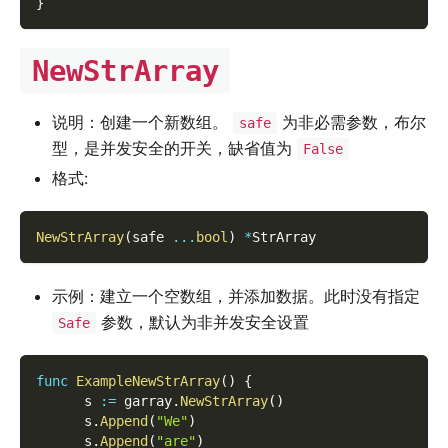
}
NewStrArray
说明：创建一个新数组。
为非必需参数，布尔
safe
型，是并发安全的开关，缺省值为
False
格式:
NewStrArray
(
safe 
...
bool
)
*
StrArray
示例：建立一个空数组，并添加数据。此时没有指定
参数，默认为非并发安全设置
Safe
func
ExampleNewStrArray
(
)
{
      s 
:=
 garray
.
NewStrArray
(
)
      s
.
Append
(
"We"
)
      s
.
Append
(
"are"
)