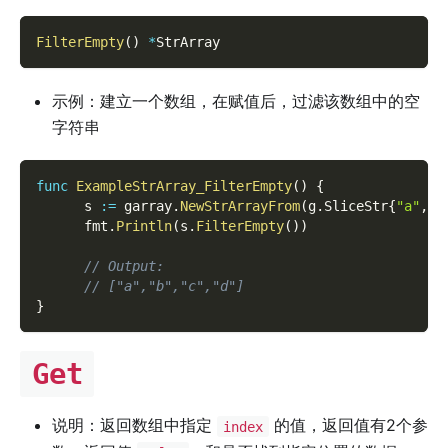
FilterEmpty
(
)
*
StrArray
示例：建立一个数组，在赋值后，过滤该数组中的空
字符串
func
ExampleStrArray_FilterEmpty
(
)
{
      s 
:=
 garray
.
NewStrArrayFrom
(
g
.
SliceStr
{
"a"
,
"
      fmt
.
Println
(
s
.
FilterEmpty
(
)
)
// Output:
// ["a","b","c","d"]
}
Get
说明：返回数组中指定
的值，返回值有2个参
index