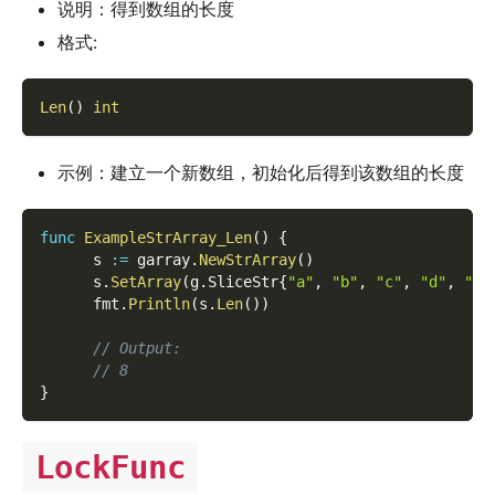
说明：得到数组的长度
格式:
Len
(
)
int
示例：建立一个新数组，初始化后得到该数组的长度
func
ExampleStrArray_Len
(
)
{
      s 
:=
 garray
.
NewStrArray
(
)
      s
.
SetArray
(
g
.
SliceStr
{
"a"
,
"b"
,
"c"
,
"d"
,
"e"
      fmt
.
Println
(
s
.
Len
(
)
)
// Output:
// 8
}
LockFunc