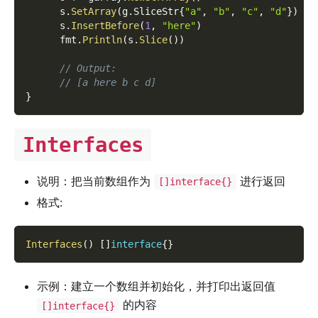
      s
.
SetArray
(
g
.
SliceStr
{
"a"
,
"b"
,
"c"
,
"d"
}
)
      s
.
InsertBefore
(
1
,
"here"
)
      fmt
.
Println
(
s
.
Slice
(
)
)
// Output:
// [a here b c d]
}
Interfaces
说明：把当前数组作为
进行返回
[]interface{}
格式:
Interfaces
(
)
[
]
interface
{
}
示例：建立一个数组并初始化，并打印出返回值
的内容
[]interface{}