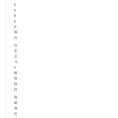
p
o
A
p
p
项
目
自
定
义
G
o
模
块
路
径
创
建
项
目