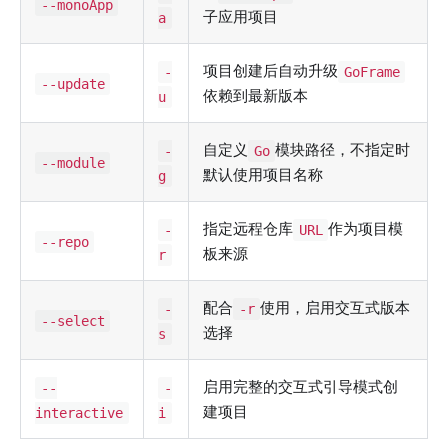
--monoApp
子应用项目
a
项目创建后自动升级
-
GoFrame
--update
依赖到最新版本
u
自定义
模块路径，不指定时
-
Go
--module
默认使用项目名称
g
指定远程仓库
作为项目模
-
URL
--repo
板来源
r
配合
使用，启用交互式版本
-
-r
--select
选择
s
启用完整的交互式引导模式创
--
-
建项目
interactive
i