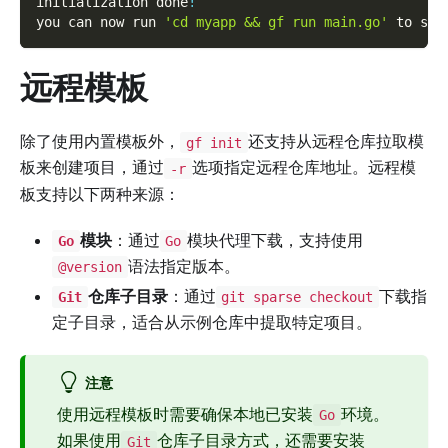
initialization done
!
you can now run 
'cd myapp && gf run main.go'
 to sta
远程模板
除了使用内置模板外，
还支持从远程仓库拉取模
gf init
板来创建项目，通过
选项指定远程仓库地址。远程模
-r
板支持以下两种来源：
模块
：通过
模块代理下载，支持使用
Go
Go
语法指定版本。
@version
仓库子目录
：通过
下载指
Git
git sparse checkout
定子目录，适合从示例仓库中提取特定项目。
注意
使用远程模板时需要确保本地已安装
环境。
Go
如果使用
仓库子目录方式，还需要安装
Git