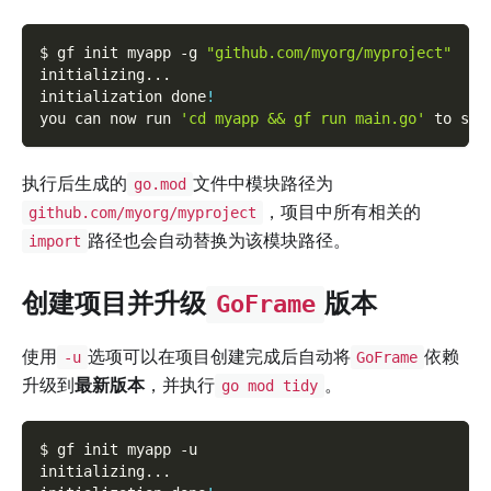
$ gf init myapp 
-g
"github.com/myorg/myproject"
initializing
..
.
initialization done
!
you can now run 
'cd myapp && gf run main.go'
 to sta
执行后生成的
文件中模块路径为
go.mod
，项目中所有相关的
github.com/myorg/myproject
路径也会自动替换为该模块路径。
import
创建项目并升级
版本
GoFrame
使用
选项可以在项目创建完成后自动将
依赖
-u
GoFrame
升级到
最新版本
，并执行
。
go mod tidy
$ gf init myapp 
-u
initializing
..
.