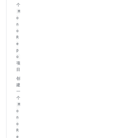
个
M
o
n
o
R
e
p
o
项
目
创
建
一
个
M
o
n
o
R
e