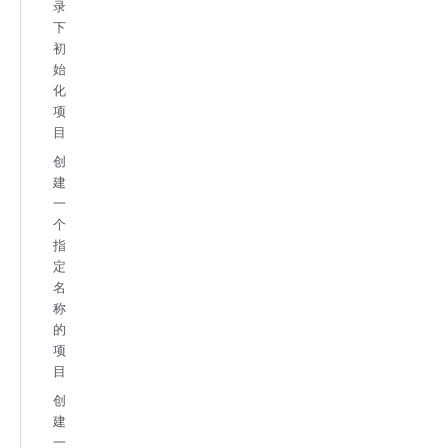
录
下
初
始
化
项
目
创
建
一
个
指
定
名
称
的
项
目
创
建
一