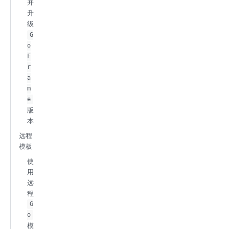
并
升
级
G
o
F
r
a
m
e
版
本
远程
模板
使
用
远
程
G
o
模