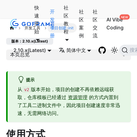
快
社
开
社
社
速
区
发
区
区
AI Vibe
开
教
手
案
交
Coding
开发工具
项目创建-init
始
程
册
例
流
版本：2.10.x(Latest)
2.10.x(Latest)
简体中文
搜
本页总览
提示
从
版本开始，项目的创建不再依赖远端获
v2
取，仓库模板已经通过
资源管理
的方式内置到
了工具二进制文件中，因此项目创建速度非常迅
速，无需网络访问。
使用方式