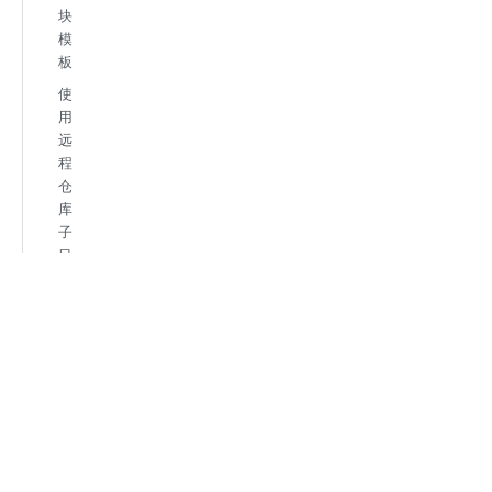
块
模
板
使
用
远
程
仓
库
子
目
录
模
板
指
定
模
板
版
本