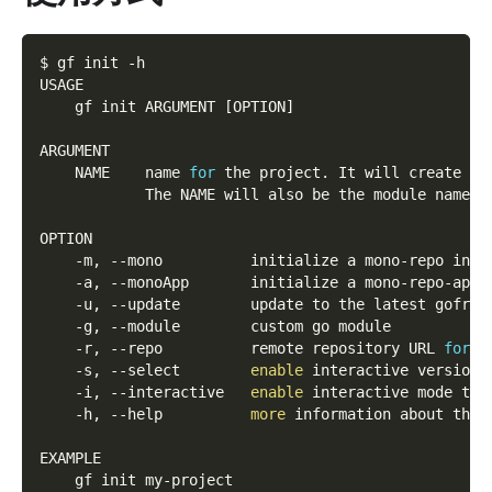
$ gf init 
-h
USAGE
    gf init ARGUMENT 
[
OPTION
]
ARGUMENT
    NAME    name 
for
 the project. It will create a 
            The NAME will also be the module name 
f
OPTION
    -m, 
--mono
          initialize a mono-repo inst
    -a, 
--monoApp
       initialize a mono-repo-app 
    -u, 
--update
        update to the latest gofram
    -g, 
--module
        custom go module
    -r, 
--repo
          remote repository URL 
for
 t
    -s, 
--select
enable
 interactive version 
    -i, 
--interactive
enable
 interactive mode to 
    -h, 
--help
more
 information about this
EXAMPLE
    gf init my-project