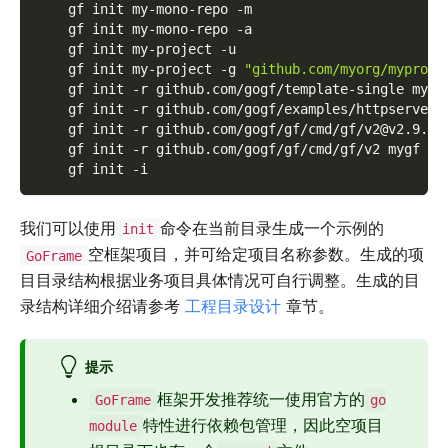
    gf init my-mono-repo 
-m
    gf init my-mono-repo 
-a
    gf init my-project 
-u
    gf init my-project 
-g
"github.com/myorg/myproje
    gf init 
-r
 github.com/gogf/template-single my-p
    gf init 
-r
 github.com/gogf/examples/httpserver/
    gf init 
-r
 github.com/gogf/gf/cmd/gf/v2@v2.9.7 
    gf init 
-r
 github.com/gogf/gf/cmd/gf/v2 mygf 
-s
    gf init 
-i
我们可以使用
命令在当前目录生成一个示例的
init
空框架项目，并可给定项目名称参数。生成的项
GoFrame
目目录结构根据业务项目具体情况可自行调整。生成的目
录结构详细介绍请参考
工程目录设计
章节。
提示
框架开发推荐统一使用官方的
GoFrame
go
特性进行依赖包管理，因此空项目
module