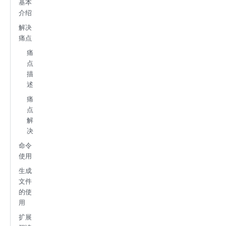
基本
介绍
解决
痛点
痛
点
描
述
痛
点
解
决
命令
使用
生成
文件
的使
用
扩展