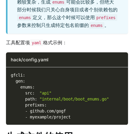
赖较复杂，生成
可能会比较多，但绝大
enums
部分时候我们只关心自身项目或者个别依赖包的
定义，那么这个时候可以使用
enums
prefixes
参数来控制只生成特定包名前缀的
。
enums
工具配置项
格式示例：
yaml
hack/config.yaml
gfcli
:
gen
:
enums
:
src
:
"api"
path
:
"internal/boot/boot_enums.go"
prefixes
:
-
 github.com/gogf
-
 myexample/project