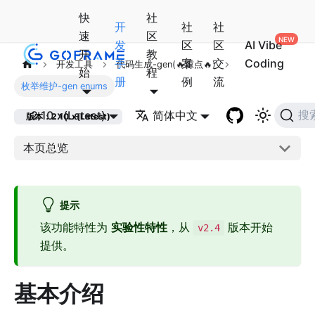
快
社
开
社
社
速
区
发
区
区
AI Vibe
开
教
手
案
交
Coding
开发工具
代码生成-gen(🔥重点🔥)
始
程
册
例
流
枚举维护-gen enums
2.10.x(Latest)
简体中文
搜
版本：2.10.x(Latest)
本页总览
提示
该功能特性为
实验性特性
，从
版本开始
v2.4
提供。
基本介绍