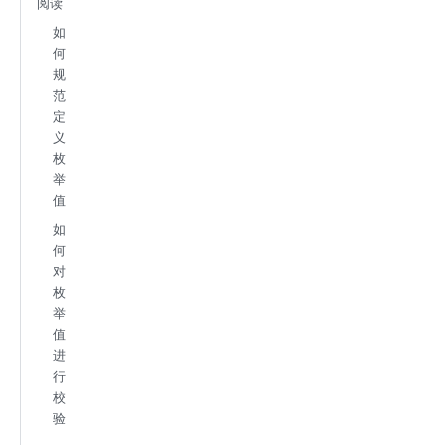
阅读
如
何
规
范
定
义
枚
举
值
如
何
对
枚
举
值
进
行
校
验