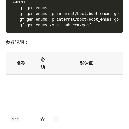
EXAMPLE
    gf gen enums
    gf gen enums -p internal/boot/boot_enums.go
    gf gen enums -p internal/boot/boot_enums.go -s 
    gf gen enums -x github.com/gogf
参数说明：
必
名称
默认值
须
否
src
.