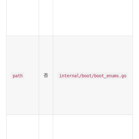
否
path
internal/boot/boot_enums.go