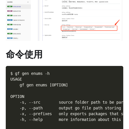
命令使用
$ gf gen enums -h
USAGE
    gf gen enums [OPTION]
OPTION
    -s, --src        source folder path to be parse
    -p, --path       output go file path storing en
    -x, --prefixes   only exports packages that sta
    -h, --help       more information about this co