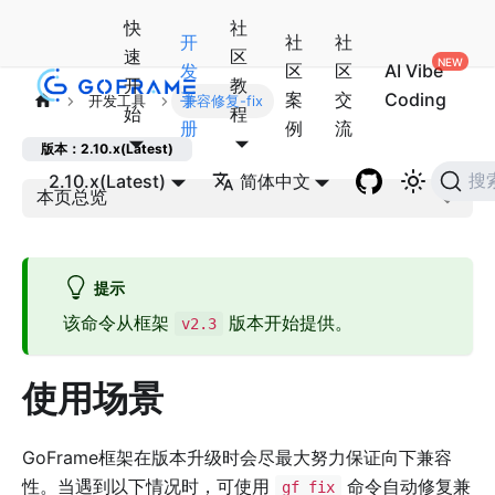
快
社
开
社
社
速
区
发
区
区
AI Vibe
开
教
手
案
交
Coding
开发工具
兼容修复-fix
始
程
册
例
流
版本：2.10.x(Latest)
2.10.x(Latest)
简体中文
搜
本页总览
提示
该命令从框架
版本开始提供。
v2.3
使用场景
GoFrame框架在版本升级时会尽最大努力保证向下兼容
性。当遇到以下情况时，可使用
命令自动修复兼
gf fix