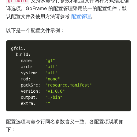
支持从命令行参数和配置文件两种方式指定编
gf build
译选项。GoFrame 的配置管理采用统一的配置组件，默
认配置文件及使用方法请参考
配置管理
。
以下是一个配置文件示例：
gfcli
:
build
:
name
:
"gf"
arch
:
"all"
system
:
"all"
mod
:
"none"
packSrc
:
"resource,manifest"
version
:
"v1.0.0"
output
:
"./bin"
extra
:
""
配置选项与命令行同名参数含义一致。各配置项说明如
下：