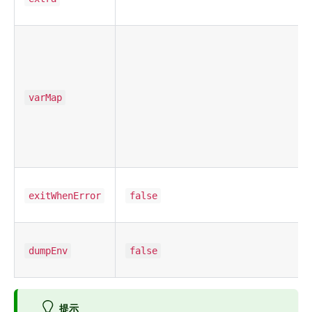
varMap
exitWhenError
false
dumpEnv
false
提示