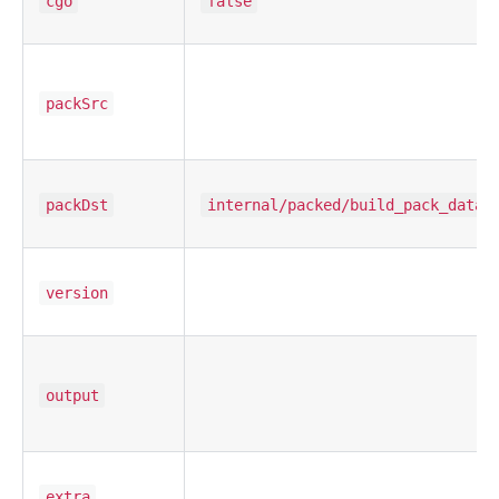
cgo
false
packSrc
packDst
internal/packed/build_pack_data.
version
output
extra