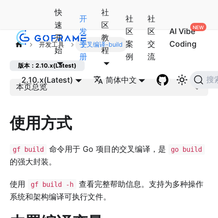
快
社
开
社
社
速
区
发
区
区
AI Vibe
开
教
手
案
交
Coding
开发工具
交叉编译-build
始
程
册
例
流
版本：2.10.x(Latest)
2.10.x(Latest)
简体中文
搜
本页总览
使用方式
命令用于 Go 项目的交叉编译，是
gf build
go build
的强大封装。
使用
查看完整帮助信息。支持为多种操作
gf build -h
系统和架构编译可执行文件。