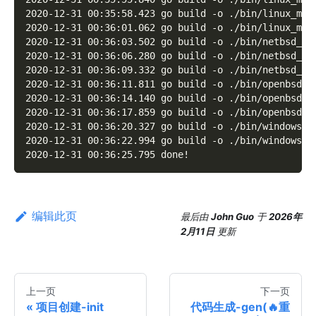
2020-12-31 00:35:58.423 go build -o ./bin/linux_mip
2020-12-31 00:36:01.062 go build -o ./bin/linux_mip
2020-12-31 00:36:03.502 go build -o ./bin/netbsd_38
2020-12-31 00:36:06.280 go build -o ./bin/netbsd_am
2020-12-31 00:36:09.332 go build -o ./bin/netbsd_ar
2020-12-31 00:36:11.811 go build -o ./bin/openbsd_3
2020-12-31 00:36:14.140 go build -o ./bin/openbsd_a
2020-12-31 00:36:17.859 go build -o ./bin/openbsd_a
2020-12-31 00:36:20.327 go build -o ./bin/windows_3
2020-12-31 00:36:22.994 go build -o ./bin/windows_a
2020-12-31 00:36:25.795 done!
编辑此页
最后
由
John Guo
于
2026年
2月11日
更新
上一页
下一页
项目创建-init
代码生成-gen(🔥重