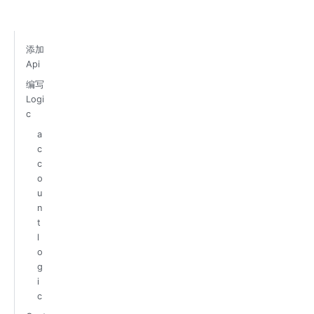
添加
Api
编写
Logi
c
a
c
c
o
u
n
t
l
o
g
i
c