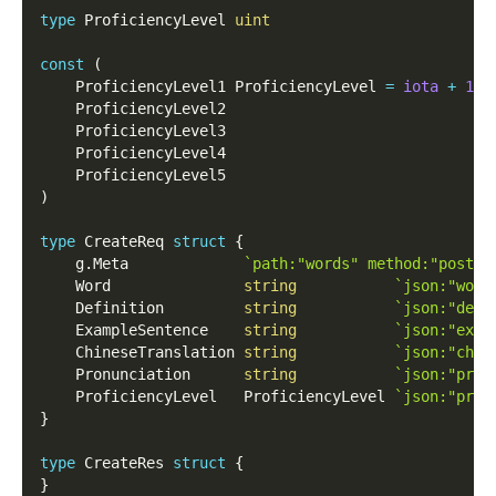
type
 ProficiencyLevel 
uint
const
(
    ProficiencyLevel1 ProficiencyLevel 
=
iota
+
1
    ProficiencyLevel2  
    ProficiencyLevel3
    ProficiencyLevel4
    ProficiencyLevel5
)
type
 CreateReq 
struct
{
    g
.
Meta             
`path:"words" method:"post
    Word               
string
`json:"word
    Definition         
string
`json:"def
    ExampleSentence    
string
`json:"exam
    ChineseTranslation 
string
`json:"chi
    Pronunciation      
string
`json:"pron
    ProficiencyLevel   ProficiencyLevel 
`json:"pro
}
type
 CreateRes 
struct
{
}