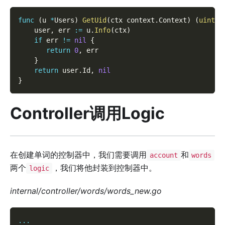
func
(
u 
*
Users
)
GetUid
(
ctx context
.
Context
)
(
uint
,
    user
,
 err 
:=
 u
.
Info
(
ctx
)
if
 err 
!=
nil
{
return
0
,
 err  
}
return
 user
.
Id
,
nil
}
Controller调用Logic
在创建单词的控制器中，我们需要调用
和
account
words
两个
，我们将他封装到控制器中。
logic
internal/controller/words/words_new.go
...