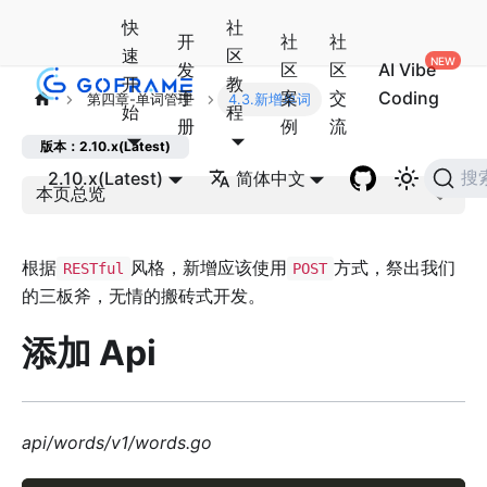
快
社
开
社
社
速
区
发
区
区
AI Vibe
开
教
手
案
交
Coding
第四章-单词管理
4.3.新增单词
始
程
册
例
流
版本：2.10.x(Latest)
2.10.x(Latest)
简体中文
搜
本页总览
根据
风格，新增应该使用
方式，祭出我们
RESTful
POST
的三板斧，无情的搬砖式开发。
添加 Api
api/words/v1/words.go