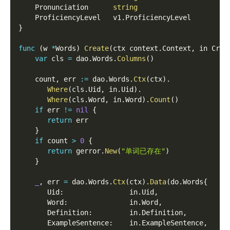
    Pronunciation      
string
    ProficiencyLevel   v1
.
ProficiencyLevel  
}
func
(
w 
*
Words
)
Create
(
ctx context
.
Context
,
 in Crea
var
 cls 
=
 dao
.
Words
.
Columns
(
)
    count
,
 err 
:=
 dao
.
Words
.
Ctx
(
ctx
)
.
Where
(
cls
.
Uid
,
 in
.
Uid
)
.
Where
(
cls
.
Word
,
 in
.
Word
)
.
Count
(
)
if
 err 
!=
nil
{
return
 err  
}
if
 count 
>
0
{
return
 gerror
.
New
(
"单词已存在"
)
}
_
,
 err 
=
 dao
.
Words
.
Ctx
(
ctx
)
.
Data
(
do
.
Words
{
       Uid
:
                in
.
Uid
,
       Word
:
               in
.
Word
,
       Definition
:
         in
.
Definition
,
       ExampleSentence
:
    in
.
ExampleSentence
,