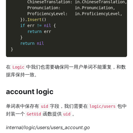
       ChineseTranslation
:
 in
.
ChineseTranslation
,
       Pronunciation
:
      in
.
Pronunciation
,
       ProficiencyLevel
:
   in
.
ProficiencyLevel
,
}
)
.
Insert
(
)
if
 err 
!=
nil
{
return
 err  
}
return
nil
}
在
中我们也需要确保同一用户单词不能重复，和数
Logic
据库保持一致。
account logic
单词表中保存有
字段，我们需要在
包中
uid
logic/users
封装一个
函数提供
。
GetUid
uid
internal/logic/users/users_account.go