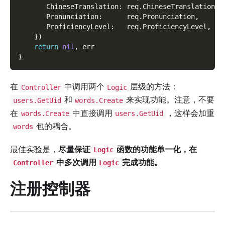
       ChineseTranslation
:
 req
.
ChineseTranslation
,
       Pronunciation
:
      req
.
Pronunciation
,
       ProficiencyLevel
:
   req
.
ProficiencyLevel
,
}
)
return
nil
,
 err  
}
在
中调用两个
层级的方法：
Controller
Logic
和
来实现功能。注意，不要
users.GetUid
words.Create
在
中直接调用
，这样会加重
words.Create
users.GetUid
包的耦合。
words
最佳实验是，
尽量保证
函数的功能单一化，在
Logic
中多次调用
完成功能。
Controller
Logic
注册控制器