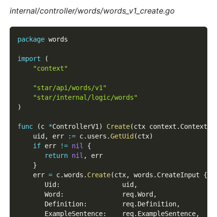
internal/controller/words/words_v1_create.go
package
 words  
import
(
"context"
"star/api/words/v1"
"star/internal/logic/words"
)
func
(
c 
*
ControllerV1
)
Create
(
ctx context
.
Context
,
 
    uid
,
 err 
:=
 c
.
users
.
GetUid
(
ctx
)
if
 err 
!=
nil
{
return
nil
,
 err  
}
    err 
=
 c
.
words
.
Create
(
ctx
,
 words
.
CreateInput 
{
       Uid
:
                uid
,
       Word
:
               req
.
Word
,
       Definition
:
         req
.
Definition
,
       ExampleSentence
:
    req
.
ExampleSentence
,