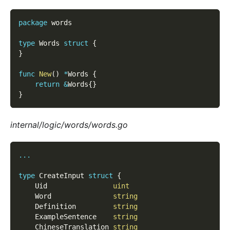
package
 words
type
 Words 
struct
{
}
func
New
(
)
*
Words 
{
return
&
Words
{
}
}
internal/logic/words/words.go
...
type
 CreateInput 
struct
{
    Uid                
uint
    Word               
string
    Definition         
string
    ExampleSentence    
string
    ChineseTranslation 
string