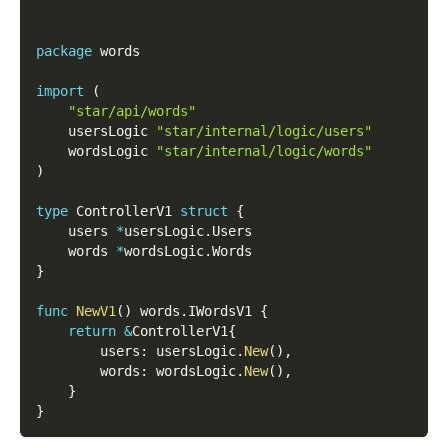
package
 words  
import
(
"star/api/words"
    usersLogic 
"star/internal/logic/users"
    wordsLogic 
"star/internal/logic/words"
)
type
 ControllerV1 
struct
{
    users 
*
usersLogic
.
Users  
    words 
*
wordsLogic
.
Words  
}
func
NewV1
(
)
 words
.
IWordsV1 
{
return
&
ControllerV1
{
        users
:
 usersLogic
.
New
(
)
,
        words
:
 wordsLogic
.
New
(
)
,
}
}