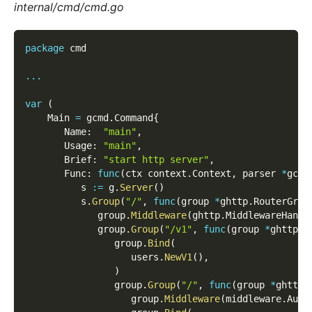
internal/cmd/cmd.go
package
 cmd  
...
var
(
    Main 
=
 gcmd
.
Command
{
       Name
:
"main"
,
       Usage
:
"main"
,
       Brief
:
"start http server"
,
       Func
:
func
(
ctx context
.
Context
,
 parser 
*
gcmd
          s 
:=
 g
.
Server
(
)
          s
.
Group
(
"/"
,
func
(
group 
*
ghttp
.
RouterGrou
             group
.
Middleware
(
ghttp
.
MiddlewareHandl
             group
.
Group
(
"/v1"
,
func
(
group 
*
ghttp
.
R
                group
.
Bind
(
                   users
.
NewV1
(
)
,
)
                group
.
Group
(
"/"
,
func
(
group 
*
ghttp
.
                   group
.
Middleware
(
middleware
.
Auth