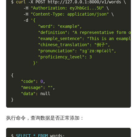
$ 
curl
-X
 POST http://127.0.0.1:8000/v1/words 
\
-H
"Authorization: eyJhbGci...5U"
\
-H
"Content-Type: application/json"
\
-d
'{
           "word": "example",
           "definition": "A representative form or 
           "example_sentence": "This is an example 
           "chinese_translation": "例子",
           "pronunciation": "ɪɡˈzɑːmp(ə)l",
           "proficiency_level": 3
         }'
{
"code"
:
0
,
"message"
:
""
,
"data"
:
 null
}
执行命令，查询数据是否正常添加：
$ 
SELECT
*
FROM
 words
;