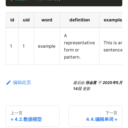
id
uid
word
definition
example_s
A
representative
This is an 
1
1
example
form or
sentence.
pattern.
编辑此页
最后
由
张金富
于
2025年5月
14日
更新
上一页
下一页
4.2.数据模型
4.4.编辑单词