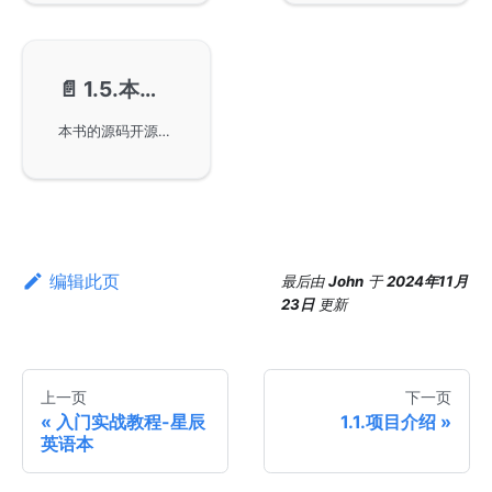
📄️
1.5.本书源码
本书的源码开源于GitHub，其开源许可证基于MIT协议，允许用户免费使用、复制及修改软件而不受限制。文档中详细描述了软件许可的内容和条件，确保用户在使用版权内容时遵循规定，并对软件的适用性和责任做出声明，以便于更好地应用和开发。
编辑此页
最后
由
John
于
2024年11月
23日
更新
上一页
下一页
入门实战教程-星辰
1.1.项目介绍
英语本