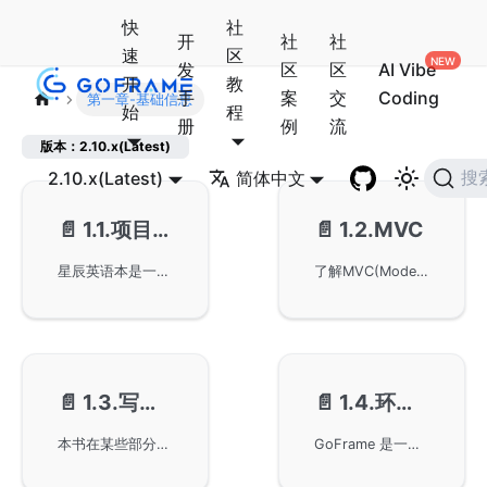
快
社
开
社
社
速
区
发
区
区
AI Vibe
开
教
手
案
交
Coding
第一章-基础信息
始
程
册
例
流
版本：2.10.x(Latest)
2.10.x(Latest)
简体中文
搜
📄️
1.1.项目介绍
📄️
1.2.MVC
星辰英语本是一个GoFrame实战演示项目，帮助用户学习和管理英语单词，包括注册及登陆功能，并提供随机复习和掌握度设置。项目采用前后端分离模式，使用GoFrame框架进行开发，输出标准的Json格式数据，以便前端通过HTTP请求获取并构建页面。
了解MVC(Model-View-Controller)程序设计架构，其中Model负责应用程序的数据和业务逻辑，管理数据与数据库交互；View负责显示数据和用户界面，与用户交互展示数据；Controller处理用户输入和请求，作为模型与视图之间的中介。前后端分离中，注重Controller和Model层。
📄️
1.3.写作约定
📄️
1.4.环境准备
本书在某些部分使用命令行，其中使用美元符号作为提示符号。通过命令输出信息到终端，并在不必要的代码中省略部分以保持整洁。示例展示了如何使用GoFrame框架进行基本的输出操作和代码编写技巧。
GoFrame 是一个基于 Go 语言的 Web 后端框架，要求 Go 版本至少为 1.20。项目开发需要数据库支持，例子中使用 MySQL，并且兼容 MariaDB、TiDB 等多种数据库。推荐使用 Postman 或其他工具进行接口测试。还介绍了 GoFrame 的 GF CLI 安装和项目初始化过程，并提供了详细的项目目录结构说明。