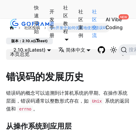
快
社
开
社
社
速
区
发
区
区
AI Vibe
开
教
手
案
交
Coding
社区投稿
Go开发中如何优雅地使用错误码
始
程
册
例
流
版本：2.10.x(Latest)
2.10.x(Latest)
简体中文
搜
本页总览
错误码的发展历史
错误码的概念可以追溯到计算机系统的早期。在操作系统
层面，错误码通常以整数形式存在，如
系统的返回
Unix
值和
。
errno
从操作系统到应用层