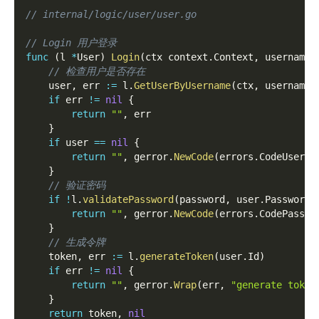
// internal/logic/user/user.go
// Login 用户登录
func
(
l 
*
User
)
Login
(
ctx context
.
Context
,
 username
,
// 检查用户是否存在
    user
,
 err 
:=
 l
.
GetUserByUsername
(
ctx
,
 username
)
if
 err 
!=
nil
{
return
""
,
 err
}
if
 user 
==
nil
{
return
""
,
 gerror
.
NewCode
(
errors
.
CodeUserNo
}
// 验证密码
if
!
l
.
validatePassword
(
password
,
 user
.
Password
)
return
""
,
 gerror
.
NewCode
(
errors
.
CodePasswo
}
// 生成令牌
    token
,
 err 
:=
 l
.
generateToken
(
user
.
Id
)
if
 err 
!=
nil
{
return
""
,
 gerror
.
Wrap
(
err
,
"generate token
}
return
 token
,
nil