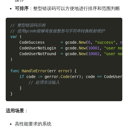
可排序
：整型错误码可以方便地进行排序和范围判断
// 整型错误码示例
// 使用gcode能够有效做整形与字符串转换映射维护
var
(
    CodeSuccess       
=
 gcode
.
New
(
0
,
"success"
,
nil
    CodeUserNotLogin  
=
 gcode
.
New
(
10001
,
"user not 
    CodeUserNotFound  
=
 gcode
.
New
(
10002
,
"user not 
)
func
HandleError
(
err 
error
)
{
if
 code 
:=
 gerror
.
Code
(
err
)
;
 code 
==
 CodeUserNo
// 处理非法输入
}
}
适用场景
：
高性能要求的系统