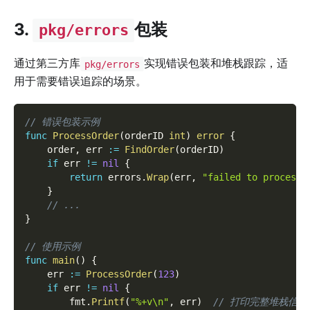
3.
包装
pkg/errors
通过第三方库
实现错误包装和堆栈跟踪，适
pkg/errors
用于需要错误追踪的场景。
// 错误包装示例
func
ProcessOrder
(
orderID 
int
)
error
{
    order
,
 err 
:=
FindOrder
(
orderID
)
if
 err 
!=
nil
{
return
 errors
.
Wrap
(
err
,
"failed to process 
}
// ...
}
// 使用示例
func
main
(
)
{
    err 
:=
ProcessOrder
(
123
)
if
 err 
!=
nil
{
        fmt
.
Printf
(
"%+v\n"
,
 err
)
// 打印完整堆栈信息