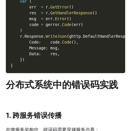
var
(
        err  
=
 r
.
GetError
(
)
        res  
=
 r
.
GetHandlerResponse
(
)
        msg  
=
 err
.
Error
(
)
        code 
=
 gerror
.
Code
(
err
)
)
    r
.
Response
.
WriteJson
(
ghttp
.
DefaultHandlerRespon
        Code
:
    code
.
Code
(
)
,
        Message
:
 msg
,
        Data
:
    res
,
}
)
}
分布式系统中的错误码实践
1. 跨服务错误传播
在微服务架构中，错误码需要穿越服务边界：