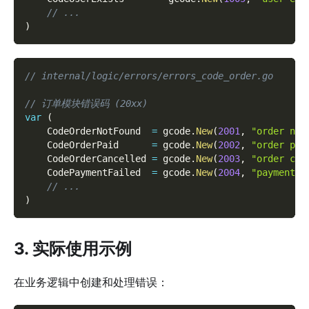
// ...
)
// internal/logic/errors/errors_code_order.go
// 订单模块错误码 (20xx)
var
(
    CodeOrderNotFound  
=
 gcode
.
New
(
2001
,
"order not
    CodeOrderPaid      
=
 gcode
.
New
(
2002
,
"order pai
    CodeOrderCancelled 
=
 gcode
.
New
(
2003
,
"order can
    CodePaymentFailed  
=
 gcode
.
New
(
2004
,
"payment f
// ...
)
3. 实际使用示例
在业务逻辑中创建和处理错误：