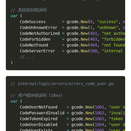
// 系统级别错误码
var
(
    CodeSuccess       
=
 gcode
.
New
(
0
,
"success"
,
nil
    CodeUnknownError  
=
 gcode
.
New
(
1
,
"unkhown"
,
nil
    CodeNotAuthorized 
=
 gcode
.
New
(
401
,
"not authori
    CodeForbidden     
=
 gcode
.
New
(
403
,
"forbidden"
,
    CodeNotFound      
=
 gcode
.
New
(
404
,
"not found"
,
    CodeServerError   
=
 gcode
.
New
(
500
,
"internal er
// ...
)
// internal/logic/errors/errors_code_user.go
// 用户模块错误码 (10xx)
var
(
    CodeUserNotFound    
=
 gcode
.
New
(
1001
,
"user not
    CodePasswordInvalid 
=
 gcode
.
New
(
1002
,
"invalid 
    CodeTokenExpired    
=
 gcode
.
New
(
1003
,
"token ex
    CodeUserDisabled    
=
 gcode
.
New
(
1004
,
"user dis
    CodeUserExists      
=
 gcode
.
New
(
1005
,
"user exi