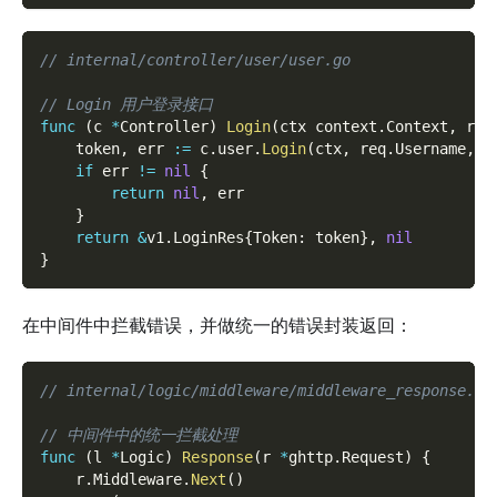
// internal/controller/user/user.go
// Login 用户登录接口
func
(
c 
*
Controller
)
Login
(
ctx context
.
Context
,
 req
    token
,
 err 
:=
 c
.
user
.
Login
(
ctx
,
 req
.
Username
,
 r
if
 err 
!=
nil
{
return
nil
,
 err
}
return
&
v1
.
LoginRes
{
Token
:
 token
}
,
nil
}
在中间件中拦截错误，并做统一的错误封装返回：
// internal/logic/middleware/middleware_response.go
// 中间件中的统一拦截处理
func
(
l 
*
Logic
)
Response
(
r 
*
ghttp
.
Request
)
{
    r
.
Middleware
.
Next
(
)