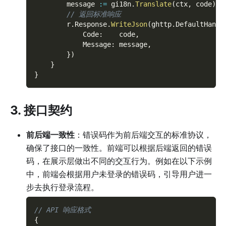
        message 
:=
 gi18n
.
Translate
(
ctx
,
 code
)
// 返回标准响应
        r
.
Response
.
WriteJson
(
ghttp
.
DefaultHandl
            Code
:
    code
,
            Message
:
 message
,
}
)
}
}
3. 接口契约
前后端一致性
：错误码作为前后端交互的标准协议，
确保了接口的一致性。前端可以根据后端返回的错误
码，在展示层做出不同的交互行为。例如在以下示例
中，前端会根据用户未登录的错误码，引导用户进一
步去执行登录流程。
// API 响应格式
{