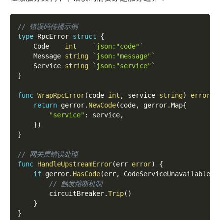
// 错误码传播示例
type
 RpcError 
struct
{
    Code    
int
`json:"code"`
    Message 
string
`json:"message"`
    Service 
string
`json:"service"`
}
func
WrapRpcError
(
code 
int
,
 service 
string
)
error
{
return
 gerror
.
NewCode
(
code
,
 gerror
.
Map
{
"service"
:
 service
,
}
)
}
// 网关层错误处理
func
HandleUpstreamError
(
err 
error
)
{
if
 gerror
.
HasCode
(
err
,
 CodeServiceUnavailable
)
// 触发熔断机制
        circuitBreaker
.
Trip
(
)
}
}