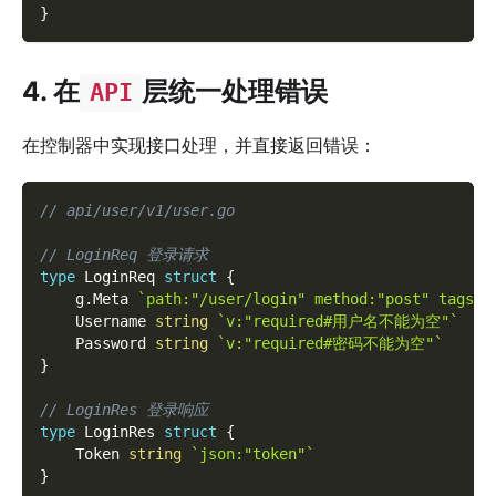
}
4. 在
层统一处理错误
API
在控制器中实现接口处理，并直接返回错误：
// api/user/v1/user.go
// LoginReq 登录请求
type
 LoginReq 
struct
{
    g
.
Meta 
`path:"/user/login" method:"post" tags
    Username 
string
`v:"required#用户名不能为空"`
    Password 
string
`v:"required#密码不能为空"`
}
// LoginRes 登录响应
type
 LoginRes 
struct
{
    Token 
string
`json:"token"`
}