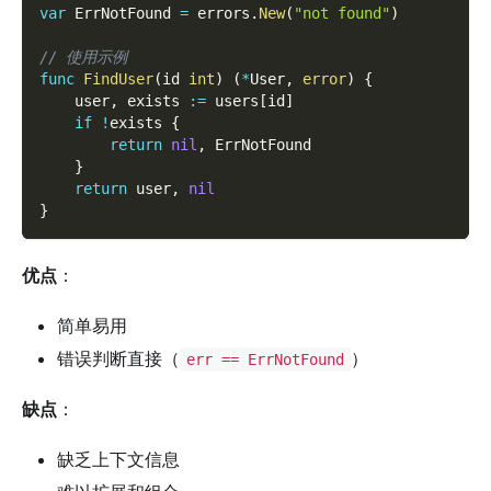
var
 ErrNotFound 
=
 errors
.
New
(
"not found"
)
// 使用示例
func
FindUser
(
id 
int
)
(
*
User
,
error
)
{
    user
,
 exists 
:=
 users
[
id
]
if
!
exists 
{
return
nil
,
 ErrNotFound
}
return
 user
,
nil
}
优点
：
简单易用
错误判断直接（
）
err == ErrNotFound
缺点
：
缺乏上下文信息