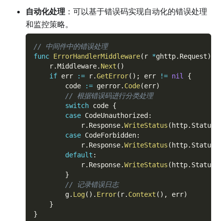
自动化处理
：可以基于错误码实现自动化的错误处理
和监控策略。
// 中间件中的错误处理
func
ErrorHandlerMiddleware
(
r 
*
ghttp
.
Request
)
{
    r
.
Middleware
.
Next
(
)
if
 err 
:=
 r
.
GetError
(
)
;
 err 
!=
nil
{
        code 
:=
 gerror
.
Code
(
err
)
// 根据错误码进行分类处理
switch
 code 
{
case
 CodeUnauthorized
:
            r
.
Response
.
WriteStatus
(
http
.
StatusU
case
 CodeForbidden
:
            r
.
Response
.
WriteStatus
(
http
.
StatusF
default
:
            r
.
Response
.
WriteStatus
(
http
.
StatusI
}
// 记录错误日志
        g
.
Log
(
)
.
Error
(
r
.
Context
(
)
,
 err
)
}
}