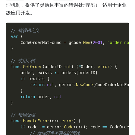
理机制，提供了灵活且丰富的错误处理能力，适用于企业
级应用开发。
// 错误码定义
var
(
    CodeOrderNotFound 
=
 gcode
.
New
(
2001
,
"order not 
)
// 使用示例
func
GetOrder
(
orderID 
int
)
(
*
Order
,
error
)
{
    order
,
 exists 
:=
 orders
[
orderID
]
if
!
exists 
{
return
nil
,
 gerror
.
NewCode
(
CodeOrderNotFoun
}
return
 order
,
nil
}
// 错误处理
func
HandleError
(
err 
error
)
{
if
 code 
:=
 gerror
.
Code
(
err
)
;
 code 
==
 CodeOrderN
// 处理订单不存在的情况