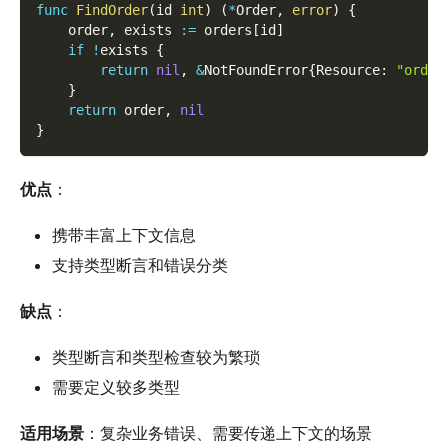
func
FindOrder
(
id 
int
)
(
*
Order
,
error
)
{
    order
,
 exists 
:=
 orders
[
id
]
if
!
exists 
{
return
nil
,
&
NotFoundError
{
Resource
:
"order
}
return
 order
,
nil
}
优点
：
携带丰富上下文信息
支持类型断言和错误分类
缺点
：
类型断言和类型检查较为繁琐
需要定义较多类型
适用场景
：复杂业务错误、需要传递上下文的场景