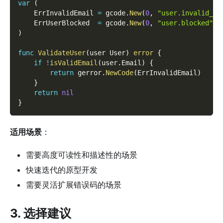
var
(
    ErrInvalidEmail 
=
 gcode
.
New
(
0
,
"user.invalid_em
    ErrUserBlocked  
=
 gcode
.
New
(
0
,
"user.blocked"
,
)
func
ValidateUser
(
user User
)
error
{
if
!
isValidEmail
(
user
.
Email
)
{
return
 gerror
.
NewCode
(
ErrInvalidEmail
)
}
return
nil
}
适用场景
：
需要高度可读性和描述性的场景
快速迭代的原型开发
需要灵活扩展错误码的场景
3. 选择建议