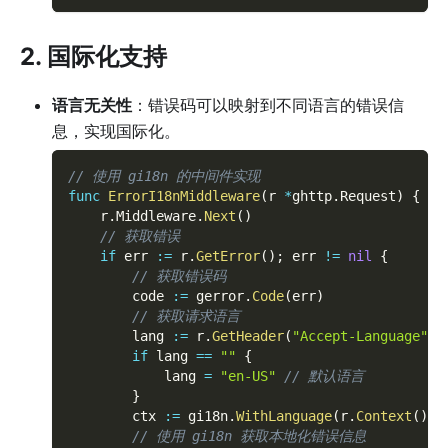
2. 国际化支持
语言无关性
：错误码可以映射到不同语言的错误信
息，实现国际化。
// 使用 gi18n 的中间件实现
func
ErrorI18nMiddleware
(
r 
*
ghttp
.
Request
)
{
    r
.
Middleware
.
Next
(
)
// 获取错误
if
 err 
:=
 r
.
GetError
(
)
;
 err 
!=
nil
{
// 获取错误码
        code 
:=
 gerror
.
Code
(
err
)
// 获取请求语言
        lang 
:=
 r
.
GetHeader
(
"Accept-Language"
)
if
 lang 
==
""
{
            lang 
=
"en-US"
// 默认语言
}
        ctx 
:=
 gi18n
.
WithLanguage
(
r
.
Context
(
)
,
 
// 使用 gi18n 获取本地化错误信息