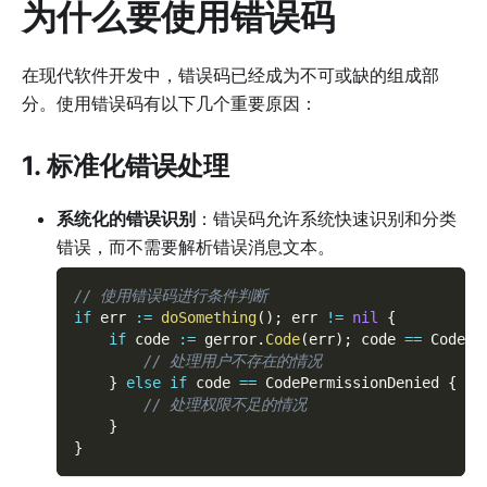
为什么要使用错误码
在现代软件开发中，错误码已经成为不可或缺的组成部
分。使用错误码有以下几个重要原因：
1. 标准化错误处理
系统化的错误识别
：错误码允许系统快速识别和分类
错误，而不需要解析错误消息文本。
// 使用错误码进行条件判断
if
 err 
:=
doSomething
(
)
;
 err 
!=
nil
{
if
 code 
:=
 gerror
.
Code
(
err
)
;
 code 
==
 CodeUs
// 处理用户不存在的情况
}
else
if
 code 
==
 CodePermissionDenied 
{
// 处理权限不足的情况
}
}