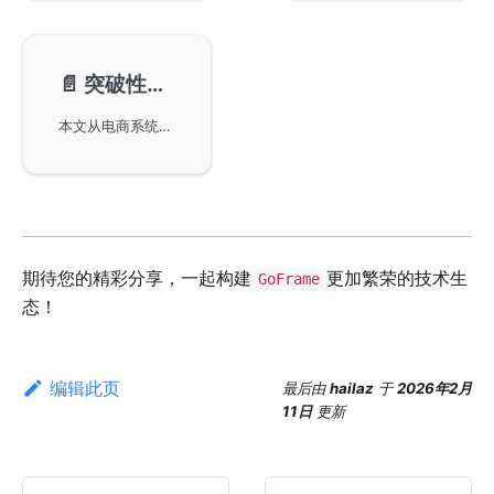
📄️
突破性能瓶颈：Go语言实现电商系统千万级数据分库分表实战
本文从电商系统业务实战场景出发，以Go语言和MySQL数据库为例，详细介绍针对业务数据库分库分表的设计思路和具体实现方法，帮助开发者轻松应对大数据量挑战。
期待您的精彩分享，一起构建
更加繁荣的技术生
GoFrame
态！
编辑此页
最后
由
hailaz
于
2026年2月
11日
更新