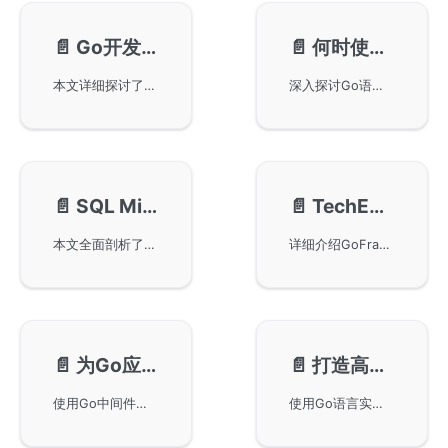
📄️
Go开发中如何优雅地使用错误码
📄️
何时使用panic？深入理解Go错误处理的最佳实践
本文详细探讨了错误码的发展历史、使用场景及最佳实践，并结合 GoFrame 框架的 gerror 组件进行实践指导
深入探讨Go语言中何时应该使用panic而非返回错误，通过实例分析了预期错误与代码缺陷的区别，以及在安全检查、配置加载等场景中的最佳错误处理策略。
📄️
SQL Migrate数据库迁移与版本管理：管理数据库结构变更的有效方法
📄️
TechEmpower Web Benchmarks最新性能评测
本文全面剖析了数据库迁移与版本管理的关键技术，从手动SQL脚本到golang-migrate等专业工具，并提供了实用的最佳实践和生产环境安全审核方案，帮助团队实现可控、可追踪的数据库变更管理。
详细介绍GoFrame框架在TechEmpower Web Benchmarks Round 23中的表现及与其他Go框架的性能对比
📄️
为Go应用增加完整的权限认证能力
📄️
打造高性能实时通信：Go语言SSE实现指南
使用Go中间件和元数据实现统一的接口鉴权控制，设计并实现一个完整的RBAC权限认证系统，包括基于元数据的统一中间件实现和基于数据库的动态权限管理方案
使用Go语言实现高性能实时通信的最佳实践，详细剖析SSE技术的原理、应用场景及AI领域的实践。从基础实现到分布式架构，覆盖单客户端消息发送、广播消息、Redis集成以及多协程并发处理等核心技术，并提供完整代码示例和性能优化策略。