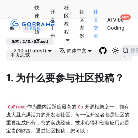
快
社
开
社
社
速
区
发
区
区
AI Vibe
开
教
手
案
交
Coding
社区投稿
始
程
册
例
流
版本：2.10.x(Latest)
2.10.x(Latest)
简体中文
搜
本页总览
1. 为什么要参与社区投稿？
作为国内活跃度最高的
开源框架之一，拥有
GoFrame
Go
庞大且充满活力的开发者社区。每一位开发者都是社区的
重要组成部分，您的实践经验、技术心得和创新应用都是
宝贵的财富。通过社区投稿，您可以：