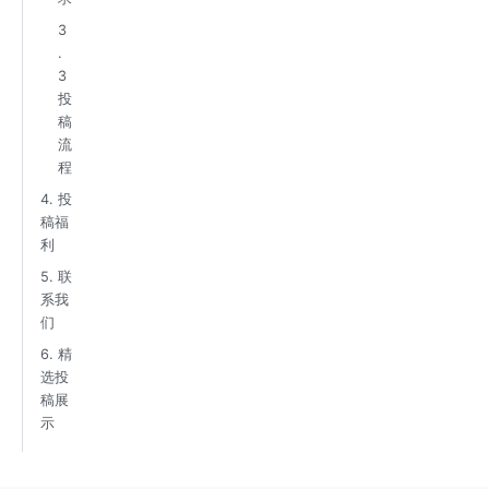
3
.
3
投
稿
流
程
4. 投
稿福
利
5. 联
系我
们
6. 精
选投
稿展
示