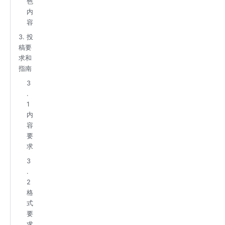
色
内
容
3. 投
稿要
求和
指南
3
.
1
内
容
要
求
3
.
2
格
式
要
求