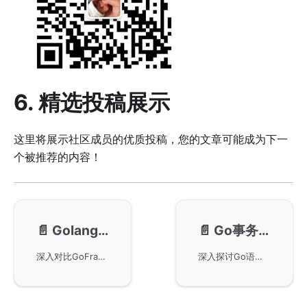
6. 精选投稿展示
这里将展示社区成员的优质投稿，您的文章可能成为下一
个被推荐的内容！
📄️
Golang框架选型比较: goframe, beego, iris和gin
📄️
Go事务处理最佳实践：保证数据一致性的正确方法
深入对比GoFrame、Beego、Iris和Gin四大Golang Web框架的特性、优势和实践经验，从模块化设计、易用性、文档完善度、工程化等多个维度进行分析，为团队技术选型提供参考。包含实际项目经验分享及框架迁移案例。
深入探讨Go语言中事务处理的最佳实践，包括基本事务操作、隔离级别选择、锁策略优化、模块化设计以及分布式事务解决方案。通过电商订单系统实战案例，演示如何构建高性能、高可靠的事务处理模块，确保数据一致性和系统稳定性