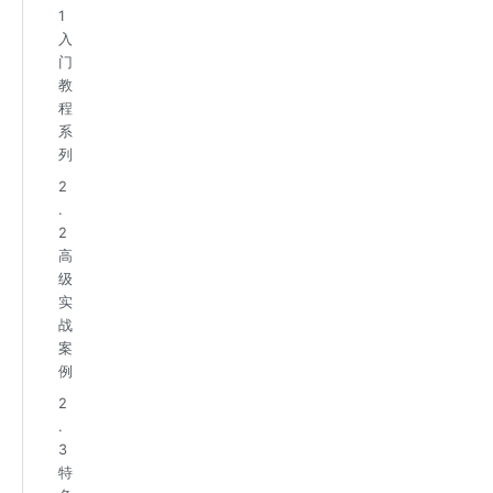
1
入
门
教
程
系
列
2
.
2
高
级
实
战
案
例
2
.
3
特