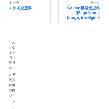
上一页
下一页
技术交流群
Golang框架选型比
较: goframe,
beego, iris和gin
1. 为
什么
要参
与社
区投
稿？
2. 可
以投
稿哪
些内
容？
2
.