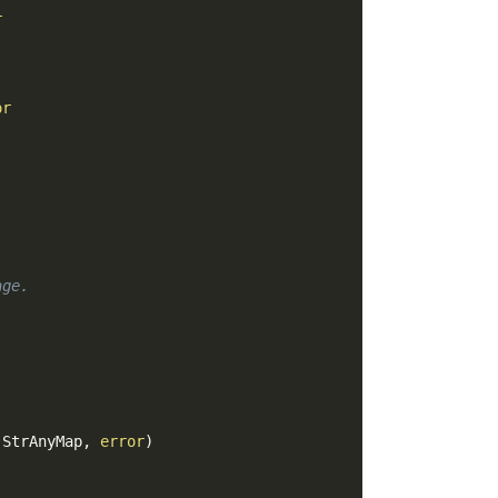
r
or
age.
.
.
StrAnyMap
,
error
)