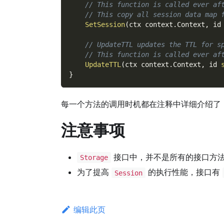
// This function is called ever af
// This copy all session data map 
SetSession
(
ctx context
.
Context
,
 id
// UpdateTTL updates the TTL for s
// This function is called ever af
UpdateTTL
(
ctx context
.
Context
,
 id 
}
每一个方法的调用时机都在注释中详细介绍了
注意事项
接口中，并不是所有的接口方法
Storage
为了提高
的执行性能，接口有
Session
编辑此页