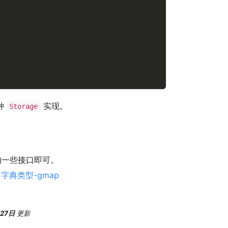
种
实现。
Storage
的一些接口即可。
：
字典类型-gmap
月27日
更新