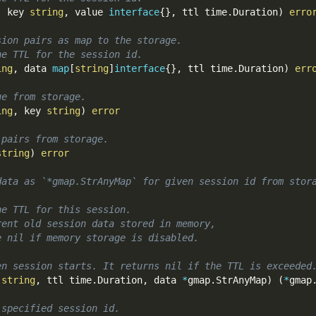
,
 key 
string
,
 value 
interface
{
}
,
 ttl time
.
Duration
)
erro
sion pairs as map to the storage.
he TTL for the session id.
ing
,
 data 
map
[
string
]
interface
{
}
,
 ttl time
.
Duration
)
err
ue from storage.
ing
,
 key 
string
)
error
 pairs from storage.
string
)
error
data as `*gmap.StrAnyMap` for given session id from stor
he TTL for this session.
rent old session data stored in memory,
e nil if memory storage is disabled.
en session starts. It returns nil if the TTL is exceeded
 
string
,
 ttl time
.
Duration
,
 data 
*
gmap
.
StrAnyMap
)
(
*
gmap
 specified session id.