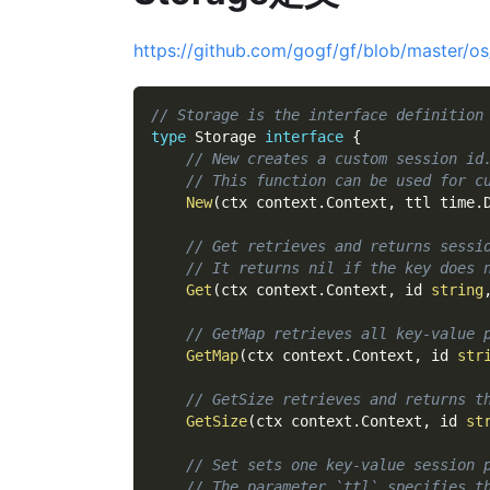
https://github.com/gogf/gf/blob/master/o
// Storage is the interface definition
type
 Storage 
interface
{
// New creates a custom session id
// This function can be used for c
New
(
ctx context
.
Context
,
 ttl time
.
// Get retrieves and returns sessi
// It returns nil if the key does 
Get
(
ctx context
.
Context
,
 id 
string
// GetMap retrieves all key-value 
GetMap
(
ctx context
.
Context
,
 id 
str
// GetSize retrieves and returns t
GetSize
(
ctx context
.
Context
,
 id 
st
// Set sets one key-value session 
// The parameter `ttl` specifies t