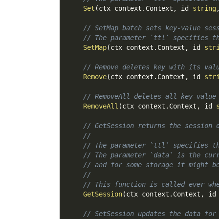
Set
(
ctx context
.
Context
,
 id 
string
// SetMap batch sets key-value ses
// The parameter `ttl` specifies t
SetMap
(
ctx context
.
Context
,
 id 
str
// Remove deletes key with its val
Remove
(
ctx context
.
Context
,
 id 
str
// RemoveAll deletes all key-value
RemoveAll
(
ctx context
.
Context
,
 id 
// GetSession returns the session 
//
// The parameter `ttl` specifies t
// The parameter `data` is the cur
// and for some storage it might b
//
// This function is called ever wh
GetSession
(
ctx context
.
Context
,
 id
// SetSession updates the data for