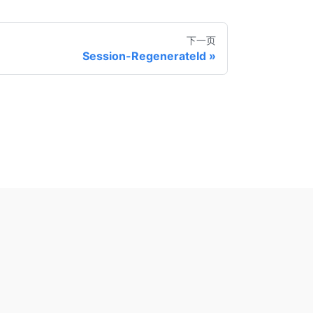
下一页
Session-RegenerateId