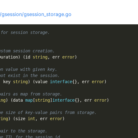
s/gsession/gsession_storage.go
 for session storage.
.
ustom session creation.
Duration
)
(
id 
string
,
 err 
error
)
on value with given key.
not exist in the session.
,
 key 
string
)
(
value 
interface
{
}
,
 err 
error
)
pairs as map from storage.
ing
)
(
data 
map
[
string
]
interface
{
}
,
 err 
error
)
he size of key-value pairs from storage.
ring
)
(
size 
int
,
 err 
error
)
pair to the storage.
he TTL for the session id.