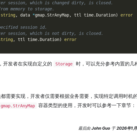
ter session, which is changed dirty, is closed.
from memory to storage.
 
string
,
 data 
*
gmap
.
StrAnyMap
,
 ttl time
.
Duration
)
error
pecified session id.
ter session, which is not dirty, is closed.
string
,
 ttl time
.
Duration
)
error
，开发者在实现自定义的
时，可以充分参考内置的几
Storage
都需要实现，开发者仅需要根据业务需要，实现特定调用时机
容器类型的使用，开发时可以参考一下章节
gmap.StrAnyMap
最后
由
John Guo
于
2026年1