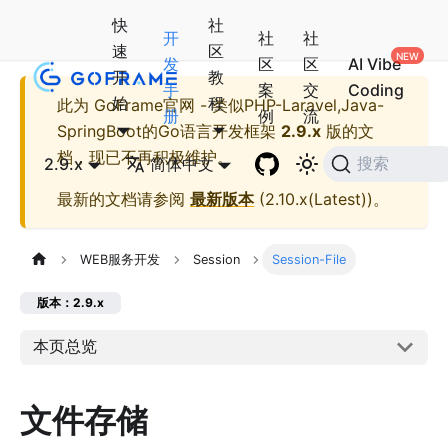
快
社
开
社
社
速
区
发
区
区
AI Vibe
开
教
手
案
交
Coding
始
程
此为
GoFrame官网 - 类似PHP-Laravel,Java-
册
例
流
SpringBoot的Go语言开发框架
2.9.x
版的文
档，现已不再积极维护。
2.9.x
简体中文
搜索
最新的文档请参阅
最新版本
(
2.10.x(Latest)
)。
WEB服务开发
Session
Session-File
版本：2.9.x
本页总览
文件存储