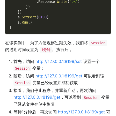
            r
.
Response
.
Write
(
"ok"
)
}
)
}
)
    s
.
SetPort
(
8199
)
    s
.
Run
(
)
}
在该实例中，为了方便观察过期失效，我们将
Session
的过期时间设置为
。执行后，
1分钟
首先，访问
http://127.0.0.1:8199/set
设置一个
变量；
Session
随后，访问
http://127.0.0.1:8199/get
可以看到该
变量已经设置并成功获取；
Session
接着，我们停止程序，并重新启动，再次访问
http://127.0.0.1:8199/get
，可以看到
变量
Session
已经从文件存储中恢复；
等待1分钟后，再次访问
http://127.0.0.1:8199/get
可