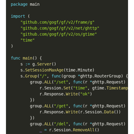
package
 main
import
(
"github.com/gogf/gf/v2/frame/g"
"github.com/gogf/gf/v2/net/ghttp"
"github.com/gogf/gf/v2/os/gtime"
"time"
)
func
main
(
)
{
    s 
:=
 g
.
Server
(
)
    s
.
SetSessionMaxAge
(
time
.
Minute
)
    s
.
Group
(
"/"
,
func
(
group 
*
ghttp
.
RouterGroup
)
{
        group
.
ALL
(
"/set"
,
func
(
r 
*
ghttp
.
Request
)
{
            r
.
Session
.
Set
(
"time"
,
 gtime
.
Timestamp
(
)
            r
.
Response
.
Write
(
"ok"
)
}
)
        group
.
ALL
(
"/get"
,
func
(
r 
*
ghttp
.
Request
)
{
            r
.
Response
.
Write
(
r
.
Session
.
Data
(
)
)
}
)
        group
.
ALL
(
"/del"
,
func
(
r 
*
ghttp
.
Request
)
{
_
=
 r
.
Session
.
RemoveAll
(
)