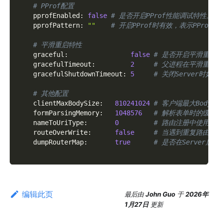
# PProf配置
pprofEnabled
:
false
# 是否开启PProf性能调试特性。默
pprofPattern
:
""
# 开启PProf时有效，表示PPr
# 平滑重启特性
graceful
:
false
# 是否开启平滑重启
gracefulTimeout
:
2
# 父进程在平滑重
gracefulShutdownTimeout
:
5
# 关闭Server时
# 其他配置
clientMaxBodySize
:
810241024
# 客户端最大Body上
formParsingMemory
:
1048576
# 解析表单时的缓冲区
nameToUriType
:
0
# 路由注册中使用
routeOverWrite
:
false
# 当遇到重复路由注
dumpRouterMap
:
true
# 是否在Server
编辑此页
最后
由
John Guo
于
2026年
1月27日
更新