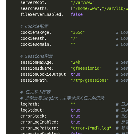
serverRoot
:
"/var/www"
searchPaths
:
[
"/home/www"
,
"/var/lib/www
fileServerEnabled
:
false
# Cookie配置
cookieMaxAge
:
"365d"
# Coo
cookiePath
:
"/"
# Coo
cookieDomain
:
""
# Coo
# Sessions配置
sessionMaxAge
:
"24h"
# Ses
sessionIdName
:
"gfsessionid"
# Sess
sessionCookieOutput
:
true
# Ses
sessionPath
:
"/tmp/gsessions"
# Ses
# 日志基本配置
# 此配置类似nginx，主要对请求日志的记录
logPath
:
""
# 日志
logStdout
:
true
# 日志
errorStack
:
true
# 当Se
errorLogEnabled
:
true
# 是否
errorLogPattern
:
"error-{Ymd}.log"
# 异常错