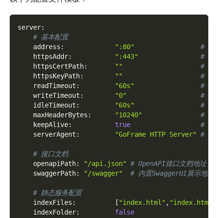
server
:
# 基本配置
address
:
":80"
# 本
httpsAddr
:
":443"
# 
httpsCertPath
:
""
# T
httpsKeyPath
:
""
# T
readTimeout
:
"60s"
# 
writeTimeout
:
"0"
# 
idleTimeout
:
"60s"
# 仅
maxHeaderBytes
:
"10240"
# 请
keepAlive
:
true
# 是
serverAgent
:
"GoFrame HTTP Server"
# 服
# 接口文档
openapiPath
:
"/api.json"
# OpenAPI接口文档地址
swaggerPath
:
"/swagger"
# 内置SwaggerUI展示地址
# 静态服务配置
indexFiles
:
[
"index.html"
,
"index.htm"
]
indexFolder
:
false