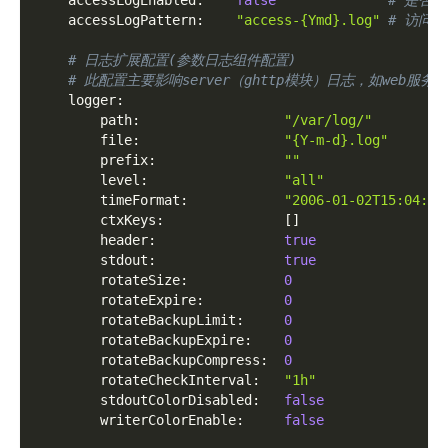
accessLogEnabled
:
false
# 是否记
accessLogPattern
:
"access-{Ymd}.log"
# 访问日
# 日志扩展配置(参数日志组件配置)
# 此配置主要影响server（ghttp模块）日志，如web服务
logger
:
path
:
"/var/log/"
file
:
"{Y-m-d}.log"
prefix
:
""
level
:
"all"
timeFormat
:
"2006-01-02T15:04:05
ctxKeys
:
[
]
header
:
true
stdout
:
true
rotateSize
:
0
rotateExpire
:
0
rotateBackupLimit
:
0
rotateBackupExpire
:
0
rotateBackupCompress
:
0
rotateCheckInterval
:
"1h"
stdoutColorDisabled
:
false
writerColorEnable
:
false