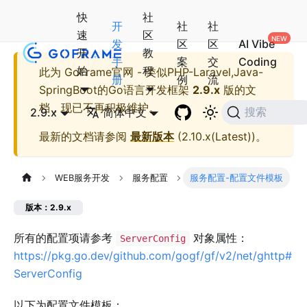
快
社
开
社
社
速
区
发
区
区
AI Vibe
开
教
手
案
交
Coding
始
程
此为
GoFrame官网 - 类似PHP-Laravel,Java-
册
例
流
SpringBoot的Go语言开发框架
2.9.x
版的文
档，现已不再积极维护。
2.9.x
简体中文
搜索
最新的文档请参阅
最新版本
(
2.10.x(Latest)
)。
WEB服务开发
服务配置
服务配置-配置文件模板
版本：2.9.x
所有的配置项请参考
对象属性：
ServerConfig
https://pkg.go.dev/github.com/gogf/gf/v2/net/ghttp#
ServerConfig
以下为配置文件模板：