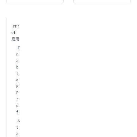
PPr
of
启用
E
n
a
b
l
e
P
P
r
o
f
S
t
a