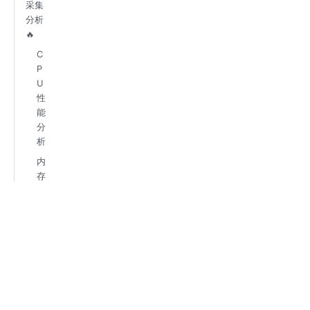
采集
分析
🔥
C
P
U
性
能
分
析
内
存
使
用
分
析
g
o
r
o