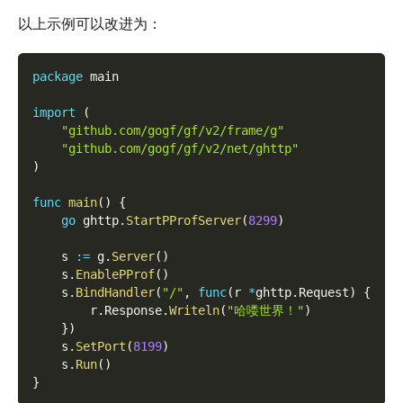
以上示例可以改进为：
package
 main
import
(
"github.com/gogf/gf/v2/frame/g"
"github.com/gogf/gf/v2/net/ghttp"
)
func
main
(
)
{
go
 ghttp
.
StartPProfServer
(
8299
)
    s 
:=
 g
.
Server
(
)
    s
.
EnablePProf
(
)
    s
.
BindHandler
(
"/"
,
func
(
r 
*
ghttp
.
Request
)
{
        r
.
Response
.
Writeln
(
"哈喽世界！"
)
}
)
    s
.
SetPort
(
8199
)
    s
.
Run
(
)
}