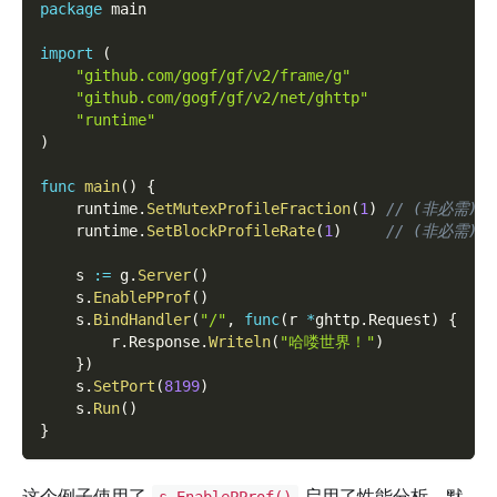
package
 main
import
(
"github.com/gogf/gf/v2/frame/g"
"github.com/gogf/gf/v2/net/ghttp"
"runtime"
)
func
main
(
)
{
    runtime
.
SetMutexProfileFraction
(
1
)
// (非必需)
    runtime
.
SetBlockProfileRate
(
1
)
// (非必需)
    s 
:=
 g
.
Server
(
)
    s
.
EnablePProf
(
)
    s
.
BindHandler
(
"/"
,
func
(
r 
*
ghttp
.
Request
)
{
        r
.
Response
.
Writeln
(
"哈喽世界！"
)
}
)
    s
.
SetPort
(
8199
)
    s
.
Run
(
)
}
这个例子使用了
启用了性能分析，默
s.EnablePProf()