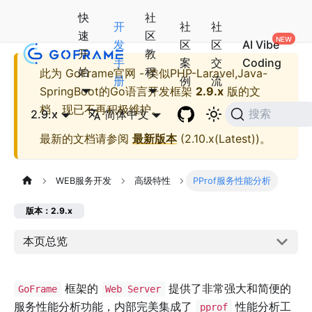
快
社
开
社
社
速
区
发
区
区
AI Vibe
开
教
手
案
交
Coding
始
程
此为
GoFrame官网 - 类似PHP-Laravel,Java-
册
例
流
SpringBoot的Go语言开发框架
2.9.x
版的文
档，现已不再积极维护。
2.9.x
简体中文
搜索
最新的文档请参阅
最新版本
(
2.10.x(Latest)
)。
WEB服务开发
高级特性
PProf服务性能分析
版本：2.9.x
本页总览
框架的
提供了非常强大和简便的
GoFrame
Web Server
服务性能分析功能，内部完美集成了
性能分析工
pprof