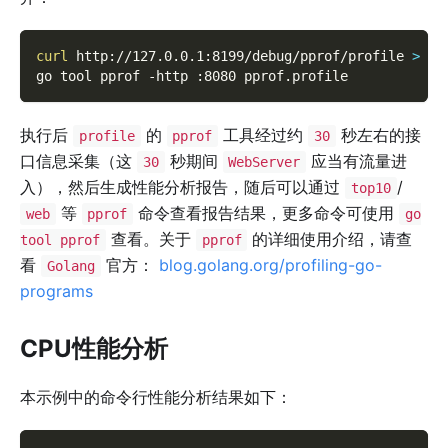
curl
 http://127.0.0.1:8199/debug/pprof/profile 
>
 pp
go tool pprof 
-http
 :8080 pprof.profile
执行后
的
工具经过约
秒左右的接
profile
pprof
30
口信息采集（这
秒期间
应当有流量进
30
WebServer
入），然后生成性能分析报告，随后可以通过
/
top10
等
命令查看报告结果，更多命令可使用
web
pprof
go
查看。关于
的详细使用介绍，请查
tool pprof
pprof
看
官方：
blog.golang.org/profiling-go-
Golang
programs
CPU性能分析
本示例中的命令行性能分析结果如下：