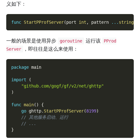
义如下：
func
StartPProfServer
(
port 
int
,
 pattern 
...
string
)
一般的场景是使用异步
运行该
goroutine
PProd
，即往往是这么来使用：
Server
package
 main
import
(
"github.com/gogf/gf/v2/net/ghttp"
)
func
main
(
)
{
go
 ghttp
.
StartPProfServer
(
8199
)
// 其他服务启动、运行
// ...
}