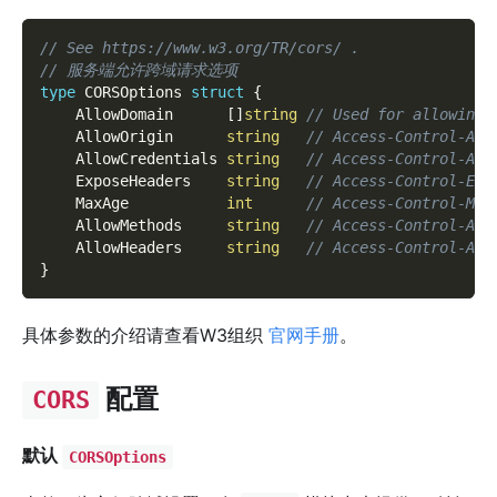
// See https://www.w3.org/TR/cors/ .
// 服务端允许跨域请求选项
type
 CORSOptions 
struct
{
    AllowDomain      
[
]
string
// Used for allowing 
    AllowOrigin      
string
// Access-Control-All
    AllowCredentials 
string
// Access-Control-All
    ExposeHeaders    
string
// Access-Control-Exp
    MaxAge           
int
// Access-Control-Max
    AllowMethods     
string
// Access-Control-All
    AllowHeaders     
string
// Access-Control-All
}
具体参数的介绍请查看W3组织
官网手册
。
配置
CORS
默认
CORSOptions