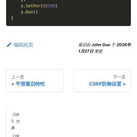
    s
.
SetPort
(
8199
)
    s
.
Run
(
)
}
编辑此页
最后
由
John Guo
于
2026年
1月27日
更新
上一页
下一页
平滑重启特性
CSRF防御设置
COR
对
S
象
COR