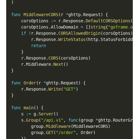
)
func
MiddlewareCORS
(
r 
*
ghttp
.
Request
)
{
    corsOptions 
:=
 r
.
Response
.
DefaultCORSOptions
(
)
    corsOptions
.
AllowDomain 
=
[
]
string
{
"goframe.org
if
!
r
.
Response
.
CORSAllowedOrigin
(
corsOptions
)
{
        r
.
Response
.
WriteStatus
(
http
.
StatusForbidden
return
}
    r
.
Response
.
CORS
(
corsOptions
)
    r
.
Middleware
.
Next
(
)
}
func
Order
(
r 
*
ghttp
.
Request
)
{
    r
.
Response
.
Write
(
"GET"
)
}
func
main
(
)
{
    s 
:=
 g
.
Server
(
)
    s
.
Group
(
"/api.v1"
,
func
(
group 
*
ghttp
.
RouterGrou
        group
.
Middleware
(
MiddlewareCORS
)
        group
.
GET
(
"/order"
,
 Order
)
}
)