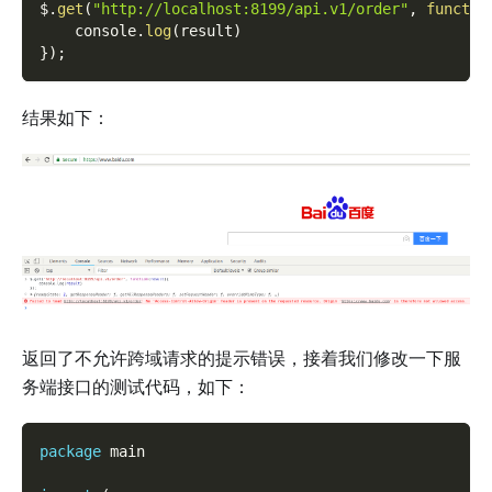
$
.
get
(
"http://localhost:8199/api.v1/order"
,
functio
    console
.
log
(
result
)
}
)
;
结果如下：
返回了不允许跨域请求的提示错误，接着我们修改一下服
务端接口的测试代码，如下：
package
 main