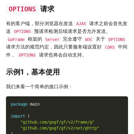
请求
OPTIONS
有的客户端，部分浏览器在发送
请求之前会首先发
AJAX
送
预请求检测后续请求是否允许发送。
OPTIONS
框架的
完全遵守
关于
GoFrame
Server
W3C
OPTIONS
请求方法的规范约定，因此只要服务端设置好
中间
CORS
件，
请求也将会自动支持。
OPTIONS
示例1，基本使用
我们来看一个简单的接口示例：
package
 main
import
(
"github.com/gogf/gf/v2/frame/g"
"github.com/gogf/gf/v2/net/ghttp"
)