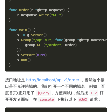
func
Order
(
r 
*
ghttp
.
Request
)
{
    r
.
Response
.
Write
(
"GET"
)
}
func
main
(
)
{
    s 
:=
 g
.
Server
(
)
    s
.
Group
(
"/api.v1"
,
func
(
group 
*
ghttp
.
RouterGrou
        group
.
GET
(
"/order"
,
 Order
)
}
)
    s
.
SetPort
(
8199
)
    s
.
Run
(
)
}
接口地址是
http://localhost/api.v1/order
，当然这个接
口是不允许跨域的。我们打开一个不同的域名，例如：百
度首页(正好用了
，方便调试)，然后按
打
jQuery
F12
开开发者面板，在
下执行以下
请求：
console
AJAX