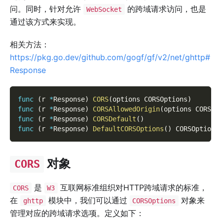
问。同时，针对允许
的跨域请求访问，也是
WebSocket
通过该方式来实现。
相关方法：
https://pkg.go.dev/github.com/gogf/gf/v2/net/ghttp#
Response
func
(
r 
*
Response
)
CORS
(
options CORSOptions
)
func
(
r 
*
Response
)
CORSAllowedOrigin
(
options CORSOp
func
(
r 
*
Response
)
CORSDefault
(
)
func
(
r 
*
Response
)
DefaultCORSOptions
(
)
 CORSOptions
对象
CORS
是
互联网标准组织对HTTP跨域请求的标准，
CORS
W3
在
模块中，我们可以通过
对象来
ghttp
CORSOptions
管理对应的跨域请求选项。定义如下：