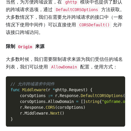
当然，为方便跨域设置，在
模块中也提供了默认
ghttp
的跨域请求选项，通过
方法获取。
DefaultCORSOptions
大多数情况下，我们在需要允许跨域请求的接口中（一般
情况下使用中间件）可以直接使用
允许
CORSDefault()
该接口跨域访问。
限制
来源
Origin
大多数时候，我们需要限制请求来源为我们受信任的域名
列表，我们可以使用
配置，使用方式：
AllowDomain
// 允许跨域请求中间件
func
Middleware
(
r 
*
ghttp
.
Request
)
{
    corsOptions 
:=
 r
.
Response
.
DefaultCORSOptions
(
)
    corsOptions
.
AllowDomain 
=
[
]
string
{
"goframe.org
    r
.
Response
.
CORS
(
corsOptions
)
    r
.
Middleware
.
Next
(
)
}