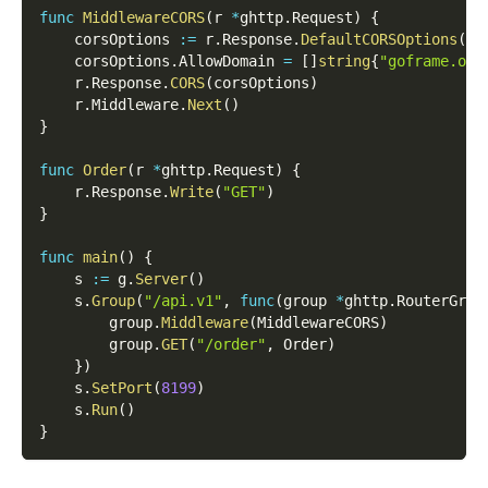
func
MiddlewareCORS
(
r 
*
ghttp
.
Request
)
{
    corsOptions 
:=
 r
.
Response
.
DefaultCORSOptions
(
)
    corsOptions
.
AllowDomain 
=
[
]
string
{
"goframe.org
    r
.
Response
.
CORS
(
corsOptions
)
    r
.
Middleware
.
Next
(
)
}
func
Order
(
r 
*
ghttp
.
Request
)
{
    r
.
Response
.
Write
(
"GET"
)
}
func
main
(
)
{
    s 
:=
 g
.
Server
(
)
    s
.
Group
(
"/api.v1"
,
func
(
group 
*
ghttp
.
RouterGrou
        group
.
Middleware
(
MiddlewareCORS
)
        group
.
GET
(
"/order"
,
 Order
)
}
)
    s
.
SetPort
(
8199
)
    s
.
Run
(
)
}