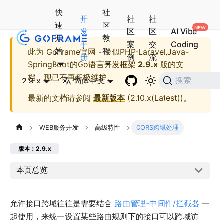
快
社
开
社
社
速
区
发
区
区
AI Vibe
开
教
手
案
交
Coding
始
程
此为
GoFrame官网 - 类似PHP-Laravel,Java-
册
例
流
SpringBoot的Go语言开发框架
2.9.x
版的文
档，现已不再积极维护。
2.9.x
简体中文
搜索
最新的文档请参阅
最新版本
(
2.10.x(Latest)
)。
WEB服务开发
高级特性
CORS跨域处理
版本：2.9.x
本页总览
允许接口跨域往往是需要结合
路由管理-中间件/拦截器
一
起使用，来统一设置某些路由规则下的接口可以跨域访