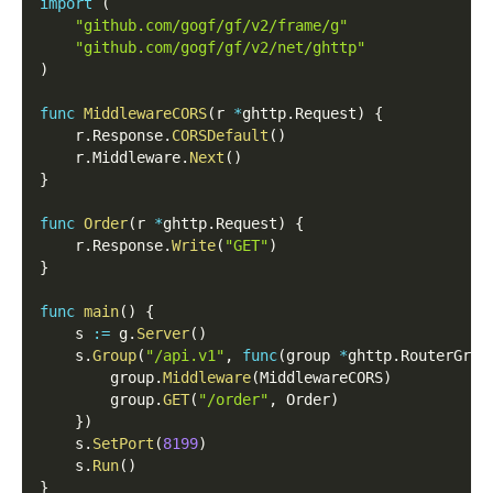
import
(
"github.com/gogf/gf/v2/frame/g"
"github.com/gogf/gf/v2/net/ghttp"
)
func
MiddlewareCORS
(
r 
*
ghttp
.
Request
)
{
    r
.
Response
.
CORSDefault
(
)
    r
.
Middleware
.
Next
(
)
}
func
Order
(
r 
*
ghttp
.
Request
)
{
    r
.
Response
.
Write
(
"GET"
)
}
func
main
(
)
{
    s 
:=
 g
.
Server
(
)
    s
.
Group
(
"/api.v1"
,
func
(
group 
*
ghttp
.
RouterGrou
        group
.
Middleware
(
MiddlewareCORS
)
        group
.
GET
(
"/order"
,
 Order
)
}
)
    s
.
SetPort
(
8199
)
    s
.
Run
(
)
}