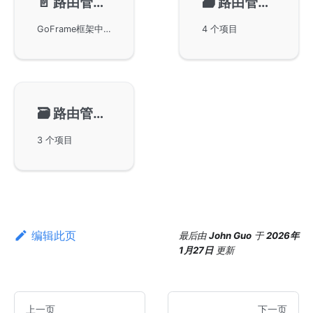
📄️
路由管理-路由规则
🗃️
路由管理-路由注册
GoFrame框架中强大的路由功能及其优化特性，包括命名匹配、模糊匹配和字段匹配等多种路由规则。通过示例代码展示如何使用这些规则管理和匹配不同的URL。此外，还详细讲解了如何利用精准匹配规则与动态匹配规则结合使用，以便更高效地控制路由优先级。
4 个项目
🗃️
路由管理-中间件/拦截器
3 个项目
编辑此页
最后
由
John Guo
于
2026年
1月27日
更新
上一页
下一页