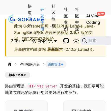
快
社
开
社
社
速
区
发
区
区
AI Vibe
开
教
手
案
交
Coding
始
程
此为
GoFrame官网 - 类似PHP-Laravel,Java-
册
例
流
SpringBoot的Go语言开发框架
2.9.x
版的文
档，现已不再积极维护。
2.9.x
简体中文
搜索
最新的文档请参阅
最新版本
(
2.10.x(Latest)
)。
WEB服务开发
路由管理🔥
版本：2.9.x
路由管理是
开发的基础，我们尽可能
HTTP Web Server
地通过详尽的示例让您能更好理解本章节。