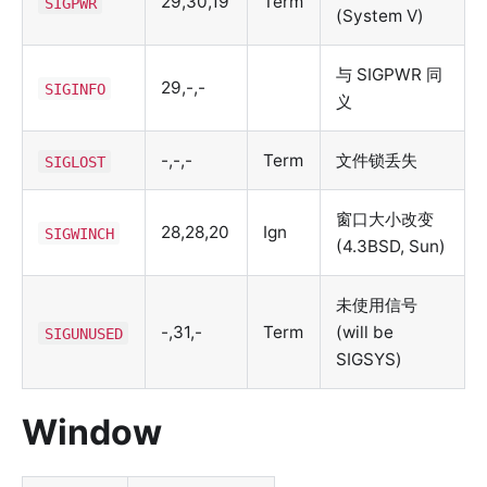
29,30,19
Term
SIGPWR
(System V)
与 SIGPWR 同
29,-,-
SIGINFO
义
-,-,-
Term
文件锁丢失
SIGLOST
窗口大小改变
28,28,20
Ign
SIGWINCH
(4.3BSD, Sun)
未使用信号
-,31,-
Term
(will be
SIGUNUSED
SIGSYS)
Window