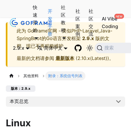
快
社
开
社
社
速
区
发
区
区
AI Vibe
开
教
手
案
交
Coding
始
程
此为
GoFrame官网 - 类似PHP-Laravel,Java-
册
例
流
SpringBoot的Go语言开发框架
2.9.x
版的文
档，现已不再积极维护。
2.9.x
简体中文
搜索
最新的文档请参阅
最新版本
(
2.10.x(Latest)
)。
其他资料
附录：系统信号列表
版本：2.9.x
本页总览
Linux