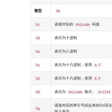
整型
%b
该值对应的
码值
%c
Unicode
表示为十进制
%d
表示为八进制
%o
表示为十六进制，使用
%x
a-f
表示为十六进制，使用
%X
A-F
表示为
格式：
%U
Unicode
U+1234
该值对应的单引号括起来的Go语
%q
转义表示