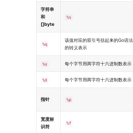
字符串
和
%s
[]byte
该值对应的双引号括起来的Go语
%q
的转义表示
每个字节用两字符十六进制数表示
%x
每个字节用两字符十六进制数表示
%X
指针
%p
宽度标
%f
识符