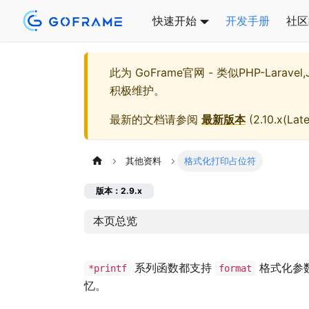
快速开始
开发手册
社区
此为
GoFrame官网 - 类似PHP-Larave
积极维护。
最新的文档请参阅
最新版本
(
2.10.x(Late
其他资料
格式化打印占位符
版本：2.9.x
本页总览
系列函数都支持
格式化参
*printf
format
忆。