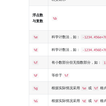
浮点数
%b
与复数
科学计数法，如：
%e
-1234.456e+7
科学计数法，如：
%E
-1234.456E+7
有小数部分但无指数部分，如：
%f
1
等价于
%F
%f
根据实际情况采用
或
格
%g
%e
%f
根据实际情况采用
或
格
%G
%E
%F