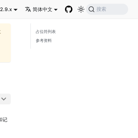
2.9.x
简体中文
搜索
再
占位符列表
参考资料
和记