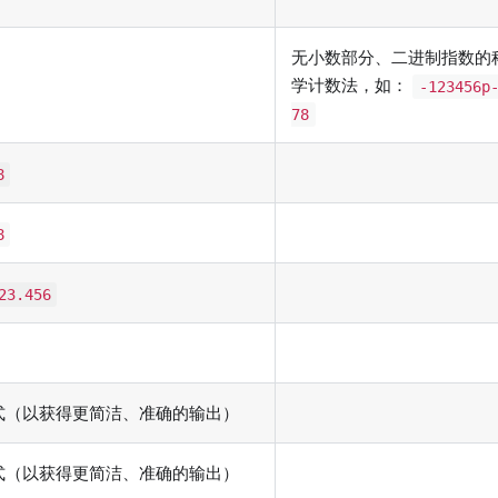
无小数部分、二进制指数的
学计数法，如：
-123456p
78
8
8
23.456
式（以获得更简洁、准确的输出）
式（以获得更简洁、准确的输出）