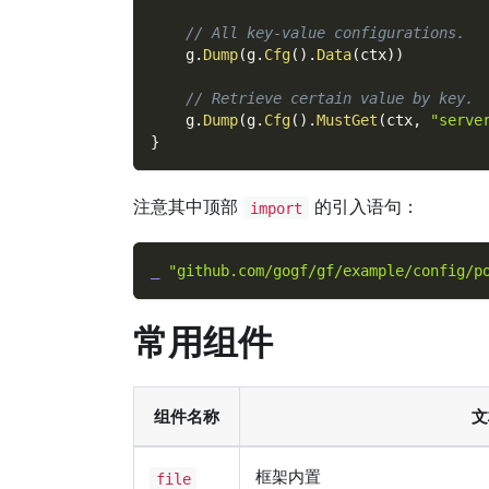
// All key-value configurations.
    g
.
Dump
(
g
.
Cfg
(
)
.
Data
(
ctx
)
)
// Retrieve certain value by key.
    g
.
Dump
(
g
.
Cfg
(
)
.
MustGet
(
ctx
,
"serve
}
注意其中顶部
的引入语句：
import
_
"github.com/gogf/gf/example/config/p
常用组件
组件名称
文
框架内置
file