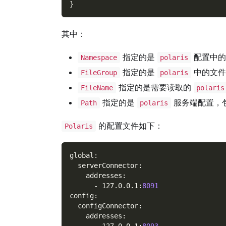
}
其中：
指定的是
配置中的
Namespace
polaris
指定的是
中的文件
FileGroup
polaris
指定的是需要读取的
FileName
polaris
指定的是
服务端配置，包
Path
polaris
的配置文件如下：
Polaris
global
:
serverConnector
:
addresses
:
-
 127.0.0.1
:
8091
config
:
configConnector
:
addresses
: