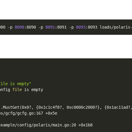
080 
-p
8090
:8090 
-p
8091
:8091 
-p
8093
:8093 loads/polaris
file is empty"
onfig 
file
 is empty
)
.MustGet
(
0x0?, 
{
0x1c1c4f8?, 0xc0000c2000?
}
, 
{
0x1ac11ad?
os/gcfg/gcfg.go:167 +0x5e
example/config/polaris/main.go:20 +0x1b8