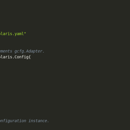
olaris.yaml"
ements gcfg.Adapter.
olaris
.
Config
{
)
onfiguration instance.