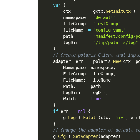
var
(
        ctx       
=
 gctx
.
GetInitCtx
(
)
        namespace 
=
"default"
        fileGroup 
=
"TestGroup"
        fileName  
=
"config.yaml"
        path      
=
"manifest/config/p
        logDir    
=
"/tmp/polaris/log"
)
// Create polaris Client that impl
    adapter
,
 err 
:=
 polaris
.
New
(
ctx
,
 p
        Namespace
:
 namespace
,
        FileGroup
:
 fileGroup
,
        FileName
:
  fileName
,
        Path
:
      path
,
        LogDir
:
    logDir
,
        Watch
:
true
,
}
)
if
 err 
!=
nil
{
        g
.
Log
(
)
.
Fatalf
(
ctx
,
`%+v`
,
 err
}
// Change the adapter of default c
    g
.
Cfg
(
)
.
SetAdapter
(
adapter
)