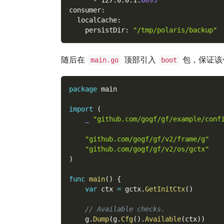
-
 127.0.0.1
:
8093
consumer
:
localCache
:
persistDir
:
"/tmp/polaris/backup"
随后在
顶部引入
包，保证该
main.go
boot
package
 main
import
(
_
"github.com/gogf/gf/example/conf
"github.com/gogf/gf/v2/frame/g"
"github.com/gogf/gf/v2/os/gctx"
)
func
main
(
)
{
var
 ctx 
=
 gctx
.
GetInitCtx
(
)
// Available checks.
    g
.
Dump
(
g
.
Cfg
(
)
.
Available
(
ctx
)
)