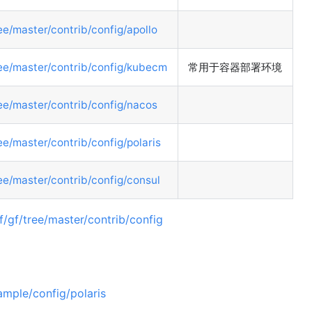
ee/master/contrib/config/apollo
ree/master/contrib/config/kubecm
常用于容器部署环境
ree/master/contrib/config/nacos
ee/master/contrib/config/polaris
ree/master/contrib/config/consul
f/gf/tree/master/contrib/config
ample/config/polaris