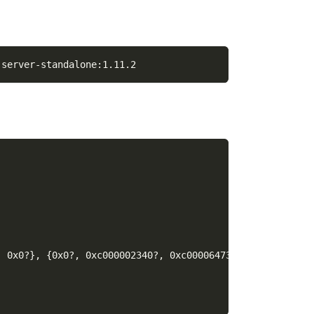
-server-standalone:1.11.2
, 0x0?
}
, 
{
0x0?, 0xc000002340?, 0xc000064738?
}
)