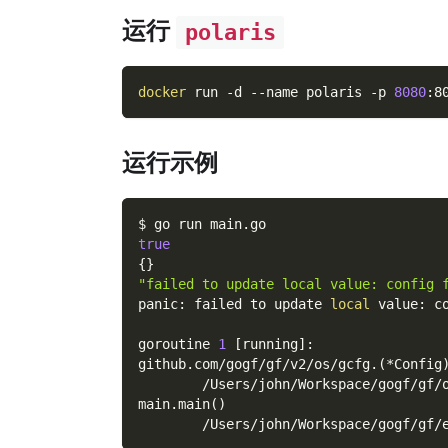
运行
polaris
docker
 run 
-d
--name
 polaris 
-p
8080
:8
运行示例
$ go run main.go
true
{
}
"failed to update local value: config 
panic: failed to update 
local
 value: c
goroutine 
1
[
running
]
:
github.com/gogf/gf/v2/os/gcfg.
(
*Config
        /Users/john/Workspace/gogf/gf/
main.main
(
)
        /Users/john/Workspace/gogf/gf/