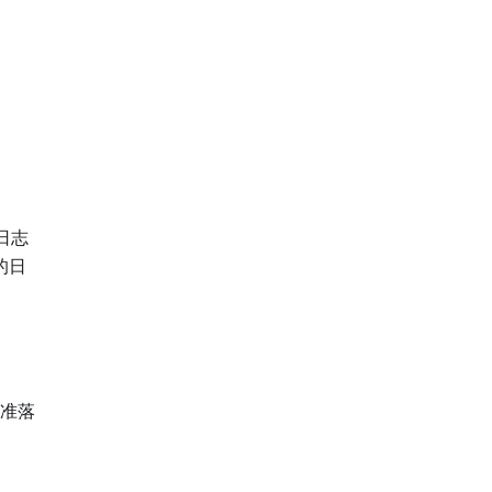
日志
的日
准落