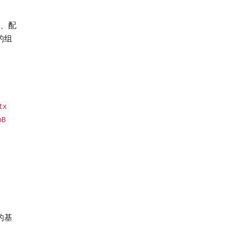
、配
的组
tx
oB
的基