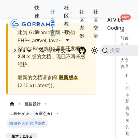
快
社
开
社
社
速
区
发
区
区
AI Vibe
开
教
手
案
交
Coding
始
程
此为
GoFrame官网 - 类似
一、
册
例
流
前置
PHP-Laravel,Java-
阅读
SpringBoot的Go语言开发框架
2.9.x
简体中文
搜索
二、
2.9.x
版的文档，现已不再积极
大仓
维护。
管理
1
最新的文档请参阅
最新版本
、
(
2.10.x(Latest)
)。
仓
库
职
框架设计
责
工程开发设计(🔥重点🔥)
范
围
微服务大仓管理模式
的
划
版本：2.9.x