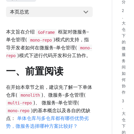
分
2
本页总览
、
大
仓
本文旨在介绍
框架对微服务-
GoFrame
下
单仓管理(
)模式的支持，指
mono-repo
的
导开发者如何在微服务-单仓管理(
mono-
微
)模式下进行代码开发和分工协作。
服
repo
务
间
一、前置阅读
如
何
协
在开始本章节之前，建议先了解一下单体
作
仓库(
)、微服务-多仓管理(
monolith
3
)、 微服务-单仓管理(
multi-repo
、
)的基本概念以及各自的优缺
mono-repo
大
点：
单体仓库与多仓库都有哪些优势劣
仓
势，微服务选择哪种方案比较好？
下
的