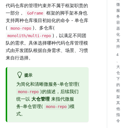
微
代码仓库的管理约束并不属于框架职责的
服
一部分，
框架的脚手架本身也
GoFrame
务
支持两种仓库项目初始化的命令 - 单仓库
容
(
)、多仓库(
mono-repo
器
化
)，以满足不同团
monolith/multi-repo
支
队的需求。具体选择哪种代码仓库管理模
持
式由开发团队根据自身需求、场景、习惯
4
来自行选择。
、
大
仓
提示
下
为简化和清晰微服务-单仓管理(
的
)的描述，后续我们
框
mono-repo
架
统一以
大仓管理
来指代微服
其
务-单仓管理(
)模
mono-repo
他
式。
指
令