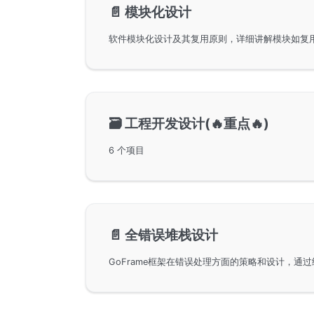
📄️
模块化设计
🗃️
工程开发设计(🔥重点🔥)
6 个项目
📄️
全错误堆栈设计