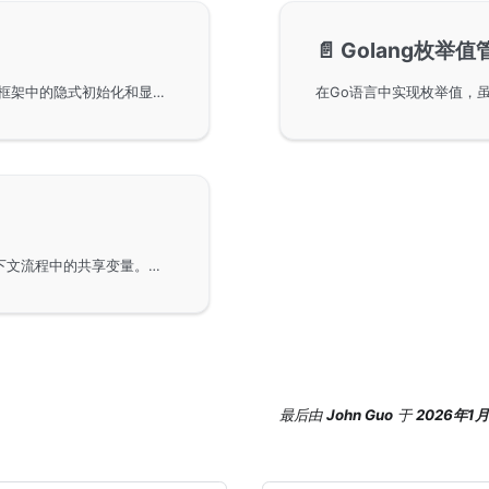
📄️
Golang枚举值
程序启动时需要执行的初始化操作，包括GoFrame框架中的隐式初始化和显式初始化。隐式初始化通过包的init方法实现，但可能导致程序启动失败，建议显式调用进行复杂初始化。显式初始化在业务开发中更为可取，以保证程序的可维护性。
通过使用GoFrame框架中的Context传递和管理上下文流程中的共享变量。在Go网络应用中，尤其是HTTP/RPC服务中，Context是传递异步IO控制和上下文变量的关键工具。通过结构化对象的共享，本文展示了如何在请求过程中实现变量传递，确保请求链路中变量的一致性和灵活性。
最后
由
John Guo
于
2026年1