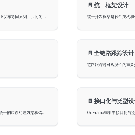
📄️
统一框架设计
软件模块化设计及其复用原则，详细讲解模块如复用/发布等同原则、共同闭包原则和共同复用原则。通过GoFrame框架的模块化设计实例分析，强调可维护性的重要性以及模块设计的平衡策略。模块化设计有助于提高开发效率和代码质量，确保软件的稳定性和易维护性。
📄️
全链路跟踪设计
📄️
接口化与泛型设
GoFrame框架在错误处理方面的策略和设计，通过统一的错误处理方案和错误组件，解决了项目中常见的错误堆栈缺失和日志冗余等问题。GoFrame框架的全组件支持错误堆栈功能，降低了错误排查和维护的成本，提高了项目的稳定性和易用性。