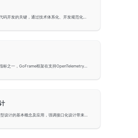
统一开发框架是软件架构和代码开发的关键，通过技术体系化、开发规范化、组件统一化以及版本一致性，实现框架的高度协调和可维护性，避免资源浪费，帮助开发团队聚焦于业务本身。这种框架提供了高效的错误堆栈追踪能力，并具备强大的战斗力和凝聚力，为企业与社区的良性循环提供了基础。GoFrame框架实现了这些特性，是现代软件开发的重要工具。
链路跟踪是可观测性的重要指标之一，GoFrame框架在支持OpenTelemetry标准方面具有优势。本文探讨项目实践中的链路跟踪痛点，以及如何通过GoFrame框架实现全链路跟踪，确保标准落地和日志支持。该框架的统一组件和规范检测工具有助于提升业务项目的稳定性。
计
GoFrame框架中接口化与泛型设计的基本概念及应用，强调接口化设计带来的灵活性和扩展性，通过使用泛型提高参数的灵活性，同时简化使用复杂度。在实际应用中，通过Adapter实现灵活的组件接口层设计，并提供多个默认实现供选择。