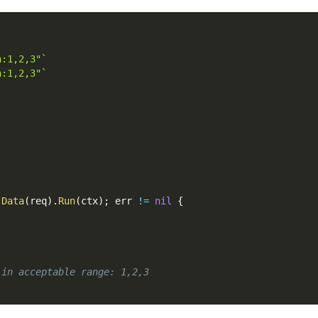
n:1,2,3"`
n:1,2,3"`
,
,
.
Data
(
req
)
.
Run
(
ctx
)
;
 err 
!=
nil
{
 in acceptable range: 1,2,3