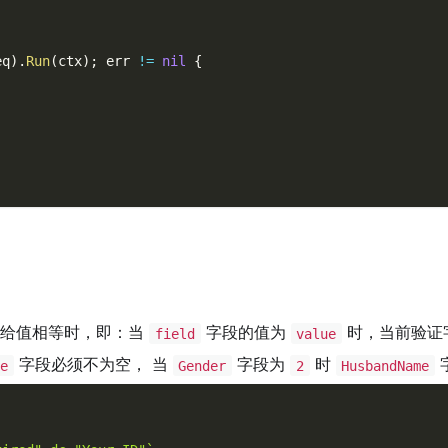
eq
)
.
Run
(
ctx
)
;
 err 
!=
nil
{
所给值相等时，即：当
字段的值为
时，当前验证
field
value
字段必须不为空， 当
字段为
时
e
Gender
2
HusbandName