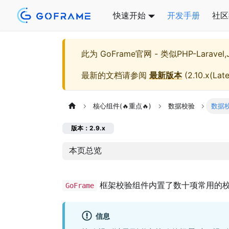
快速开始
开发手册
社区
此为
GoFrame官网 - 类似PHP-Larave
最新的文档请参阅
最新版本
(
2.10.x(Late
核心组件(🔥重点🔥)
数据校验
数据
版本：2.9.x
本页总览
框架校验组件内置了数十项常用的校
GoFrame
信息