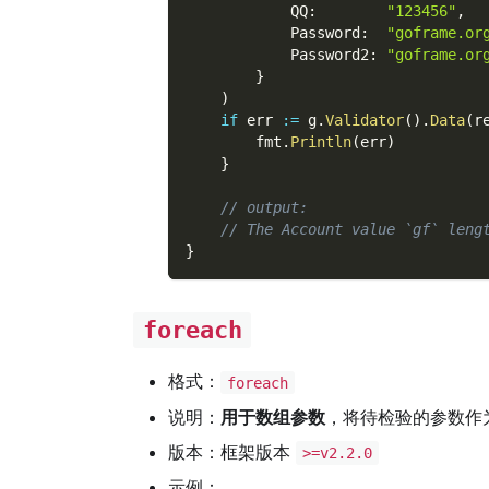
            QQ
:
"123456"
,
            Password
:
"goframe.or
            Password2
:
"goframe.or
}
)
if
 err 
:=
 g
.
Validator
(
)
.
Data
(
r
        fmt
.
Println
(
err
)
}
// output:
// The Account value `gf` leng
}
foreach
格式：
foreach
说明：
用于数组参数
，将待检验的参数作
版本：框架版本
>=v2.2.0
示例：