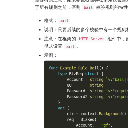
于所有规则之前，否则
校验规则的特性
bail
格式：
bail
说明：只要后续的多个校验中有一个规则
注意：在框架的
组件中，
HTTP Server
显式设置
。
bail
示例：
func
Example_Rule_Bail
(
)
{
type
 BizReq 
struct
{
        Account   
string
`v:"bail|
        QQ        
string
        Password  
string
`v:"requi
        Password2 
string
`v:"requi
}
var
(
        ctx 
=
 context
.
Background
(
)
        req 
=
 BizReq
{
            Account
:
"gf"
,