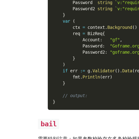
        Password  
string
`v:"requi
        Password2 
string
`v:"requi
}
var
(
        ctx 
=
 context
.
Background
(
)
        req 
=
 BizReq
{
            Account
:
"gf"
,
            Password
:
"Goframe.or
            Password2
:
"goframe.or
}
)
if
 err 
:=
 g
.
Validator
(
)
.
Data
(
r
        fmt
.
Println
(
err
)
}
// output:
}
bail
需要特别注意：如果参数校验存在多条校验规