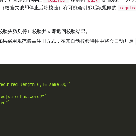
（校验失败即停止后续校验）有可能会引起后续规则的
requir
校验失败则停止校验并立即返回校验结果。
如果采用规范路由注册方式，在其自动校验特性中将会自动开启
required|length:6,16|same:QQ"`
red|same:Password2"`
red"`