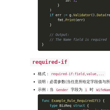
            ID
:
1
,
}
)
if
 err 
:=
 g
.
Validator
(
)
.
Data
(
r
        fmt
.
Print
(
err
)
}
// Output:
// The Name field is required
}
required-if
格式：
required-if:field,value,...
说明：必需参数(当任意所给定字段值与
示例：当
字段为
时
Gender
1
WifeNam
func
Example_Rule_RequiredIf
(
)
{
type
 BizReq 
struct
{