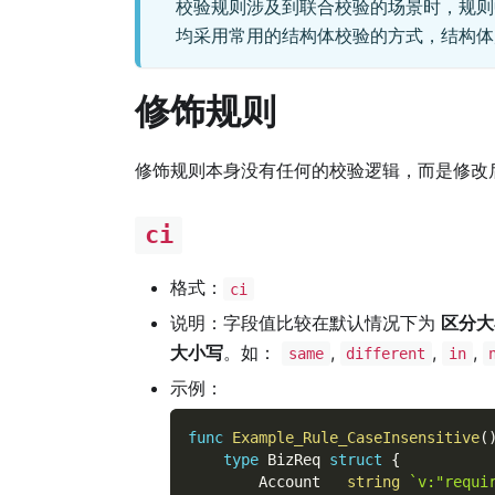
校验规则涉及到联合校验的场景时，规
均采用常用的结构体校验的方式，结构
修饰规则
修饰规则本身没有任何的校验逻辑，而是修改
ci
格式：
ci
说明：字段值比较在默认情况下为
区分大
大小写
。如：
,
,
,
same
different
in
示例：
func
Example_Rule_CaseInsensitive
(
type
 BizReq 
struct
{
        Account   
string
`v:"requi