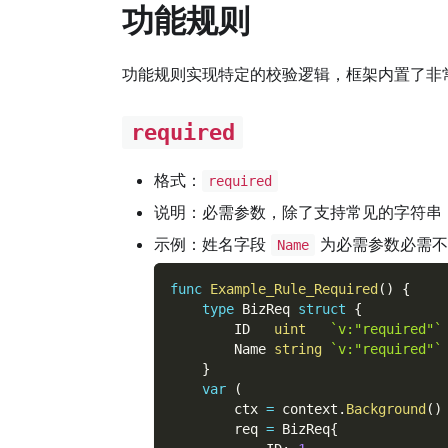
功能规则
功能规则实现特定的校验逻辑，框架内置了非
required
格式：
required
说明：必需参数，除了支持常见的字符串
示例：姓名字段
为必需参数必需不
Name
func
Example_Rule_Required
(
)
{
type
 BizReq 
struct
{
        ID   
uint
`v:"required"`
        Name 
string
`v:"required"`
}
var
(
        ctx 
=
 context
.
Background
(
)
        req 
=
 BizReq
{