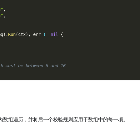
g"
,
g"
,
eq
)
.
Run
(
ctx
)
;
 err 
!=
nil
{
th must be between 6 and 16
为数组遍历，并将后一个校验规则应用于数组中的每一项。