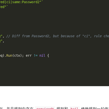
red|ci|same:Password2"`
red"`
g"
,
// Diff from Password2, but because of "ci", rule ch
g"
,
eq
)
.
Run
(
ctx
)
;
 err 
!=
nil
{
则，并且规则中存在
规则和
修饰规则一起使
required*
bail