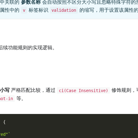
则中关联的
参数名称
会自动按照不区分大小写且忽略特殊字符的
体属性中的
标签标识
的缩写，用于设置该属性
v
validation
后续功能规则的实现逻辑。
小写
严格匹配比较，通过
修饰规则，
ci(Case Insensitive)
等。
not-in
)
{
red"`