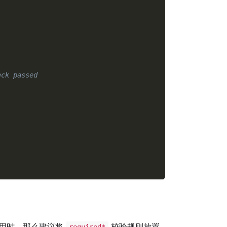
eck passed
用时，那么建议将
校验规则放置
required*