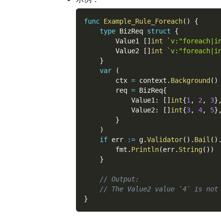
func
Example_Rule_Foreach
(
)
{
type
 BizReq 
struct
{
        Value1 
[
]
int
`v:"foreach|i
        Value2 
[
]
int
`v:"foreach|i
}
var
(
        ctx 
=
 context
.
Background
(
)
        req 
=
 BizReq
{
            Value1
:
[
]
int
{
1
,
2
,
3
}
            Value2
:
[
]
int
{
3
,
4
,
5
}
}
)
if
 err 
:=
 g
.
Validator
(
)
.
Bail
(
)
        fmt
.
Println
(
err
.
String
(
)
)
}
// Output:
// The Value2 value `4` is not
}