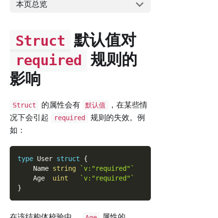
本页总览
默认值对
Struct
规则的
required
影响
的属性会有
，在某些情
Struct
默认值
况下会引起
规则的失效。例
required
如：
type
 User 
struct
{
    Name 
string
`v:"required"`
    Age  
uint
`v:"required"`
}
在该结构体校验中，
属性的
Age