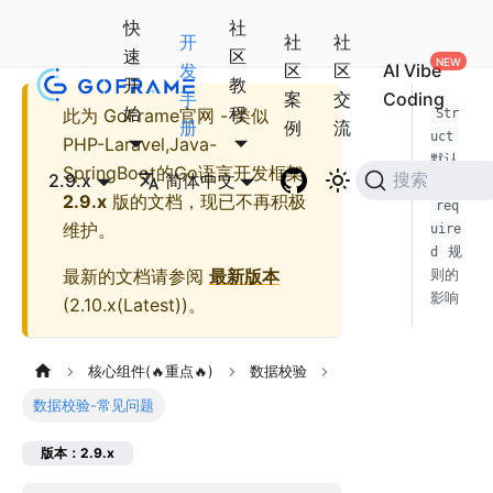
快
社
开
社
社
速
区
发
区
区
AI Vibe
开
教
手
案
交
Coding
始
程
此为
GoFrame官网 - 类似
Str
册
例
流
uct
PHP-Laravel,Java-
默认
SpringBoot的Go语言开发框架
2.9.x
简体中文
搜索
值对
2.9.x
版的文档，现已不再积极
req
维护。
uire
规
d
最新的文档请参阅
最新版本
则的
影响
(
2.10.x(Latest)
)。
核心组件(🔥重点🔥)
数据校验
数据校验-常见问题
版本：2.9.x