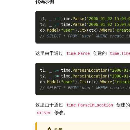
代码示例
t1
,
_
:=
 time
.
Parse
(
"2006-01-02 15:04:
t2
,
_
:=
 time
.
Parse
(
"2006-01-02 15:04:
db
.
Model
(
"user"
)
.
Ctx
(
ctx
)
.
Where
(
"creat
// SELECT * FROM `user` WHERE create_t
这里由于通过
创建的
time.Parse
time.Tim
t1
,
_
:=
 time
.
ParseInLocation
(
"2006-01
t2
,
_
:=
 time
.
ParseInLocation
(
"2006-01
db
.
Model
(
"user"
)
.
Ctx
(
ctx
)
.
Where
(
"creat
// SELECT * FROM `user` WHERE create_t
这里由于通过
创建
time.ParseInLocation
修改。
driver
注意