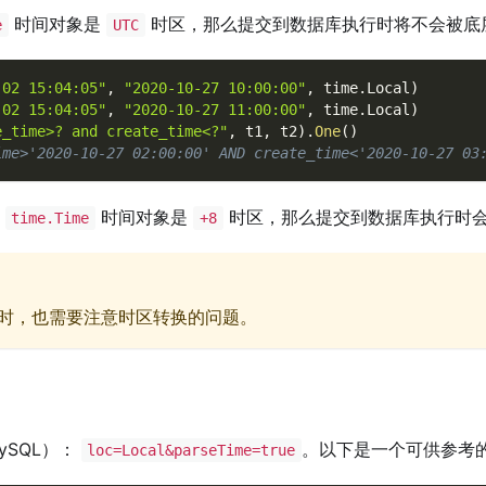
时间对象是
时区，那么提交到数据库执行时将不会被底
e
UTC
-02 15:04:05"
,
"2020-10-27 10:00:00"
,
 time
.
Local
)
-02 15:04:05"
,
"2020-10-27 11:00:00"
,
 time
.
Local
)
e_time>? and create_time<?"
,
 t1
,
 t2
)
.
One
(
)
ime>'2020-10-27 02:00:00' AND create_time<'2020-10-27 03
的
时间对象是
时区，那么提交到数据库执行时
time.Time
+8
时，也需要注意时区转换的问题。
ySQL）：
。以下是一个可供参考
loc=Local&parseTime=true