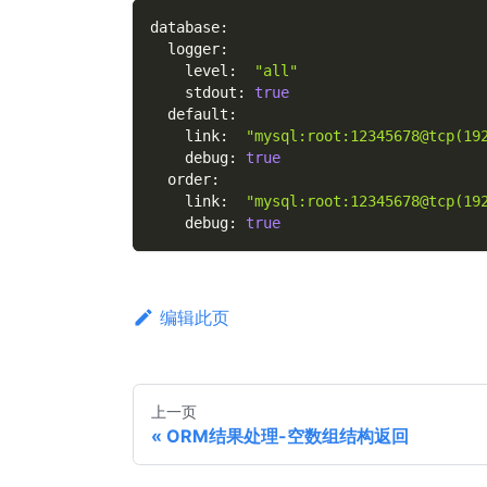
database
:
logger
:
level
:
"all"
stdout
:
true
default
:
link
:
"mysql:root:12345678@tcp(19
debug
:
true
order
:
link
:
"mysql:root:12345678@tcp(19
debug
:
true
编辑此页
上一页
ORM结果处理-空数组结构返回