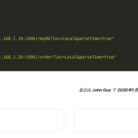
2.168.1.10:3306)/mydb?loc=Local&parseTime=true"
2.168.1.20:3306)/order?loc=Local&parseTime=true"
最后
由
John Guo
于
2026年1