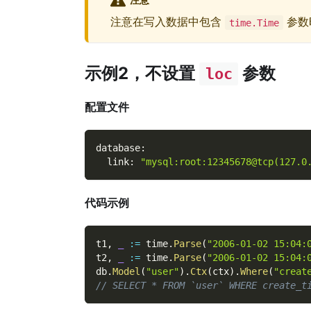
注意在写入数据中包含
参数
time.Time
示例2，不设置
参数
loc
配置文件
database
:
link
:
"mysql:root:12345678@tcp(127.0
代码示例
t1
,
_
:=
 time
.
Parse
(
"2006-01-02 15:04:
t2
,
_
:=
 time
.
Parse
(
"2006-01-02 15:04:
db
.
Model
(
"user"
)
.
Ctx
(
ctx
)
.
Where
(
"creat
// SELECT * FROM `user` WHERE create_t