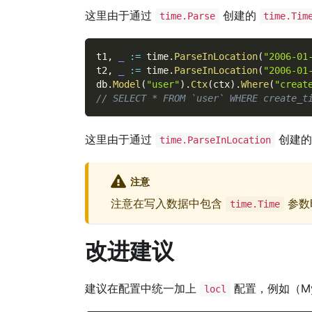
这里由于通过
创建的
time.Parse
time.Tim
t1
,
_
:=
 time
.
ParseInLocation
(
"2006-01
t2
,
_
:=
 time
.
ParseInLocation
(
"2006-01
db
.
Model
(
"user"
)
.
Ctx
(
ctx
)
.
Where
(
"creat
// SELECT * FROM `user` WHERE create_t
这里由于通过
创建
time.ParseInLocation
注意
注意在写入数据中包含
参数
time.Time
改进建议
建议在配置中统一加上
配置，例如（M
locl