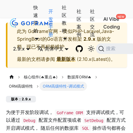
快
社
开
社
社
速
区
发
区
区
AI Vibe
开
教
手
案
交
Coding
始
程
此为
GoFrame官网 - 类似PHP-Laravel,Java-
册
例
流
SpringBoot的Go语言开发框架
2.9.x
版的文
档，现已不再积极维护。
2.9.x
简体中文
搜索
最新的文档请参阅
最新版本
(
2.10.x(Latest)
)。
核心组件(🔥重点🔥)
数据库ORM🔥
ORM高级特性
ORM高级特性-调试模式
版本：2.9.x
为便于开发阶段调试，
支持调试模式，可
GoFrame ORM
以通过
配置文件配置项或者
配置方式
Debug
SetDebug
开启调试模式， 随后任何的数据库
操作语句都将会
SQL