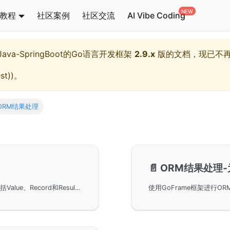
教程
社区案例
社区交流
AI Vibe Coding
l,Java-SpringBoot的Go语言开发框架
2.9.x
版的文档，现已不
st)
)。
ORM结果处理
📄️
ORM结果处理
GoFrame框架中ORM结果处理的几种结果类型，包括Value、Record和Result的数据结构定义。通过示例详细讲解了如何将数据表记录转换为struct对象，以及Result/Record类型在特定字段检索场景下的应用。