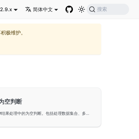
2.9.x
简体中文
搜索
再积极维护。
-为空判断
使用GoFrame框架进行ORM结果处理中的为空判断。包括处理数据集合、多条数据记录、数据字段值，以及Struct对象和Struct数组的结果处理方法。通过使用IsEmpty和IsNil等方法，可以轻松地判断查询结果是否为空。