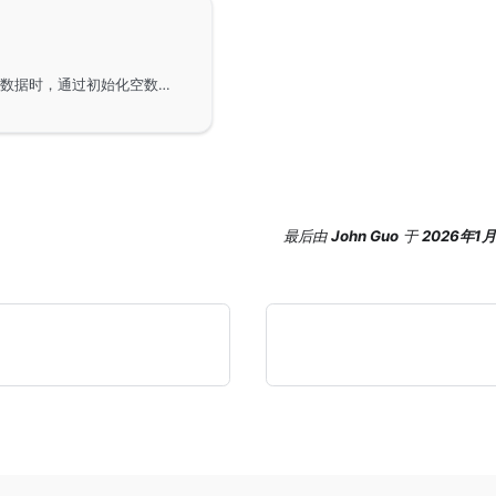
在GoFrame框架中处理ORM查询结果，当未查询到数据时，通过初始化空数组避免返回null值，从而增强与前端的友好交互。这种改进可以在数据需要展示于网页时，确保返回格式的预测性与稳定性。
最后
由
John Guo
于
2026年1