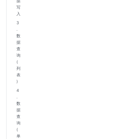
据
写
入
3
.
数
据
查
询
(
列
表
)
4
.
数
据
查
询
(
单