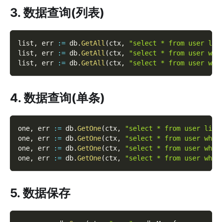
3. 数据查询(列表)
list
,
 err 
:=
 db
.
GetAll
(
ctx
,
"select * from user lim
list
,
 err 
:=
 db
.
GetAll
(
ctx
,
"select * from user whe
list
,
 err 
:=
 db
.
GetAll
(
ctx
,
"select * from user whe
4. 数据查询(单条)
one
,
 err 
:=
 db
.
GetOne
(
ctx
,
"select * from user limi
one
,
 err 
:=
 db
.
GetOne
(
ctx
,
"select * from user wher
one
,
 err 
:=
 db
.
GetOne
(
ctx
,
"select * from user wher
one
,
 err 
:=
 db
.
GetOne
(
ctx
,
"select * from user wher
5. 数据保存