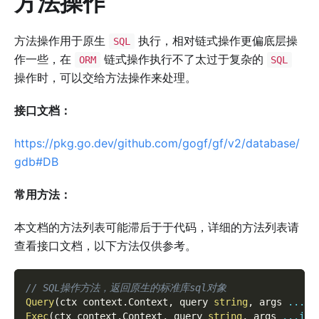
方法操作
方法操作用于原生
执行，相对链式操作更偏底层操
SQL
作一些，在
链式操作执行不了太过于复杂的
ORM
SQL
操作时，可以交给方法操作来处理。
接口文档：
https://pkg.go.dev/github.com/gogf/gf/v2/database/
gdb#DB
常用方法：
本文档的方法列表可能滞后于于代码，详细的方法列表请
查看接口文档，以下方法仅供参考。
// SQL操作方法，返回原生的标准库sql对象
Query
(
ctx context
.
Context
,
 query 
string
,
 args 
...
in
Exec
(
ctx context
.
Context
,
 query 
string
,
 args 
...
int