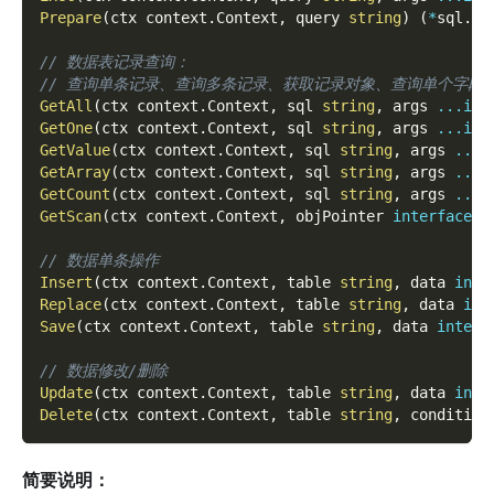
Prepare
(
ctx context
.
Context
,
 query 
string
)
(
*
sql
.
St
// 数据表记录查询：
// 查询单条记录、查询多条记录、获取记录对象、查询单个字段值
GetAll
(
ctx context
.
Context
,
 sql 
string
,
 args 
...
int
GetOne
(
ctx context
.
Context
,
 sql 
string
,
 args 
...
int
GetValue
(
ctx context
.
Context
,
 sql 
string
,
 args 
...
i
GetArray
(
ctx context
.
Context
,
 sql 
string
,
 args 
...
i
GetCount
(
ctx context
.
Context
,
 sql 
string
,
 args 
...
i
GetScan
(
ctx context
.
Context
,
 objPointer 
interface
{
}
// 数据单条操作
Insert
(
ctx context
.
Context
,
 table 
string
,
 data 
inte
Replace
(
ctx context
.
Context
,
 table 
string
,
 data 
int
Save
(
ctx context
.
Context
,
 table 
string
,
 data 
interf
// 数据修改/删除
Update
(
ctx context
.
Context
,
 table 
string
,
 data 
inte
Delete
(
ctx context
.
Context
,
 table 
string
,
 condition
简要说明：