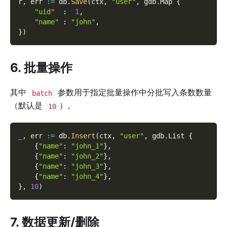
r
,
 err 
:=
 db
.
Save
(
ctx
,
"user"
,
 gdb
.
Map 
{
"uid"
:
1
,
"name"
:
"john"
,
}
)
6. 批量操作
其中
参数用于指定批量操作中分批写入条数数量
batch
（默认是
）。
10
_
,
 err 
:=
 db
.
Insert
(
ctx
,
"user"
,
 gdb
.
List 
{
{
"name"
:
"john_1"
}
,
{
"name"
:
"john_2"
}
,
{
"name"
:
"john_3"
}
,
{
"name"
:
"john_4"
}
,
}
,
10
)
7. 数据更新/删除