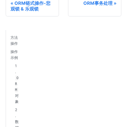
ORM链式操作-悲
ORM事务处理
观锁 & 乐观锁
方法
操作
操作
示例
1
.
O
R
M
对
象
2
.
数