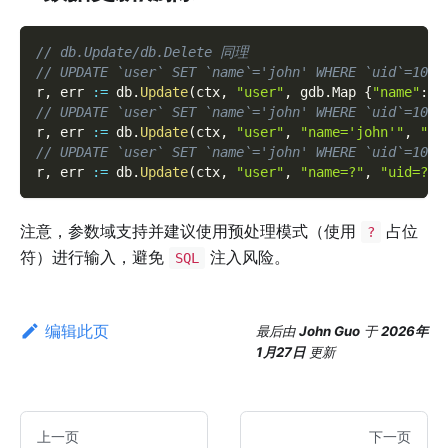
// db.Update/db.Delete 同理
// UPDATE `user` SET `name`='john' WHERE `uid`=1000
r
,
 err 
:=
 db
.
Update
(
ctx
,
"user"
,
 gdb
.
Map 
{
"name"
:
"
// UPDATE `user` SET `name`='john' WHERE `uid`=1000
r
,
 err 
:=
 db
.
Update
(
ctx
,
"user"
,
"name='john'"
,
"ui
// UPDATE `user` SET `name`='john' WHERE `uid`=1000
r
,
 err 
:=
 db
.
Update
(
ctx
,
"user"
,
"name=?"
,
"uid=?"
,
注意，参数域支持并建议使用预处理模式（使用
占位
?
符）进行输入，避免
注入风险。
SQL
编辑此页
最后
由
John Guo
于
2026年
1月27日
更新
上一页
下一页