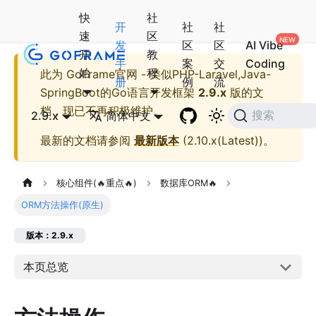
快
社
开
社
社
速
区
发
区
区
AI Vibe
开
教
手
案
交
Coding
始
程
此为
GoFrame官网 - 类似PHP-Laravel,Java-
册
例
流
SpringBoot的Go语言开发框架
2.9.x
版的文
档，现已不再积极维护。
2.9.x
简体中文
搜索
最新的文档请参阅
最新版本
(
2.10.x(Latest)
)。
核心组件(🔥重点🔥)
数据库ORM🔥
ORM方法操作(原生)
版本：2.9.x
本页总览