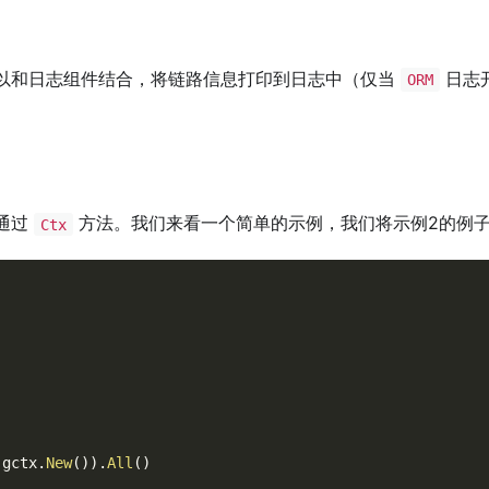
以和日志组件结合，将链路信息打印到日志中（仅当
日志
ORM
通过
方法。我们来看一个简单的示例，我们将示例2的例
Ctx
(
gctx
.
New
(
)
)
.
All
(
)