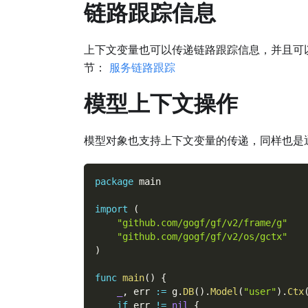
链路跟踪信息
上下文变量也可以传递链路跟踪信息，并且可
节：
服务链路跟踪
模型上下文操作
模型对象也支持上下文变量的传递，同样也是
package
 main
import
(
"github.com/gogf/gf/v2/frame/g"
"github.com/gogf/gf/v2/os/gctx"
)
func
main
(
)
{
_
,
 err 
:=
 g
.
DB
(
)
.
Model
(
"user"
)
.
Ctx
if
 err 
!=
nil
{