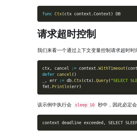
func
Ctx
(
ctx context
.
Context
)
 DB
请求超时控制
我们来看一个通过上下文变量控制请求超时时
ctx
,
 cancel 
:=
 context
.
WithTimeout
(
con
defer
cancel
(
)
_
,
 err 
:=
 db
.
Ctx
(
ctx
)
.
Query
(
"SELECT SL
fmt
.
Println
(
err
)
该示例中执行会
秒中，因此必定会
sleep 10
context deadline exceeded, SELECT SLEE