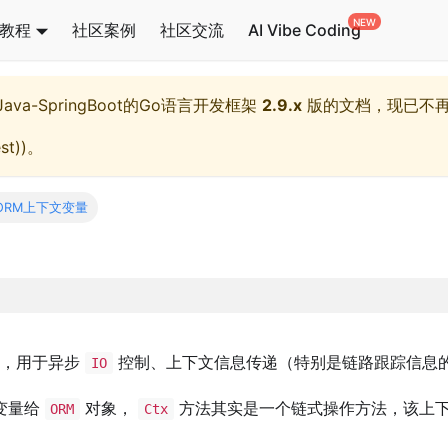
教程
社区案例
社区交流
AI Vibe Coding
l,Java-SpringBoot的Go语言开发框架
2.9.x
版的文档，现已不
st)
)。
ORM上下文变量
，用于异步
控制、上下文信息传递（特别是链路跟踪信息
IO
变量给
对象，
方法其实是一个链式操作方法，该上
ORM
Ctx