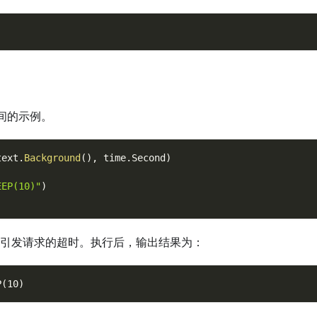
间的示例。
text
.
Background
(
)
,
 time
.
Second
)
EEP(10)"
)
引发请求的超时。执行后，输出结果为：
P(10)