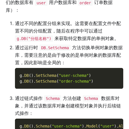
们的数据库有
用户数据库和
订单数据
user
order
库）：
通过不同的配置分组来实现。这需要在配置文件中配
置不同的分组配置，随后在程序中可以通过
来获取特定数据库的单例对象。
g.DB("分组名称")
通过运行时
方法切换单例对象的数据
DB.SetSchema
库，需要注意的是由于修改的是单例对象的数据库配
置，因此影响是全局的：
g
.
DB
(
)
.
SetSchema
(
"user-schema"
)
g
.
DB
(
)
.
SetSchema
(
"order-schema"
)
通过链式操作
方法创建
数据库对
Schema
Schema
象，并通过该数据库对象创建模型对象并执行后续链
式操作：
g
.
DB
(
)
.
Schema
(
"user-schema"
)
.
Model
(
"user"
)
.
All
(