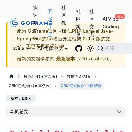
快
社
开
社
社
速
区
发
区
区
AI Vibe
开
教
手
案
交
Coding
始
程
此为
GoFrame官网 - 类似PHP-Laravel,Java-
册
例
流
SpringBoot的Go语言开发框架
2.9.x
版的文
档，现已不再积极维护。
2.9.x
简体中文
搜索
最新的文档请参阅
最新版本
(
2.10.x(Latest)
)。
核心组件(🔥重点🔥)
数据库ORM🔥
ORM链式操作(🔥重点🔥)
ORM链式操作-字段获取
版本：2.9.x
本页总览