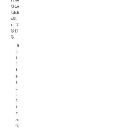
r/Ge
tFie
ldsE
xSt
字
r
段获
取
G
e
t
F
i
e
l
d
s
S
t
r
示
例