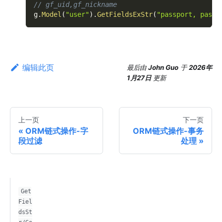
// gf_uid,gf_nickname
g
.
Model
(
"user"
)
.
GetFieldsExStr
(
"passport, passw
编辑此页
最后
由
John Guo
于
2026年
1月27日
更新
上一页
下一页
ORM链式操作-字
ORM链式操作-事务
段过滤
处理
Get
Fiel
dsSt