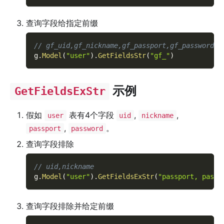
查询字段给指定前缀
// gf_uid,gf_nickname,gf_passport,gf_password
g
.
Model
(
"user"
)
.
GetFieldsStr
(
"gf_"
)
示例
GetFieldsExStr
假如
表有4个字段
,
,
user
uid
nickname
,
。
passport
password
查询字段排除
// uid,nickname
g
.
Model
(
"user"
)
.
GetFieldsExStr
(
"passport, passw
查询字段排除并给定前缀